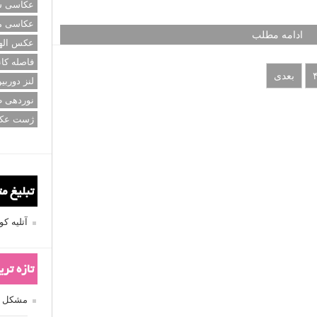
عکاسی سی
عکاسی م
عکس اله
فاصله کان
لنز دوربی
نوردهی ط
ژست عک
تبلیغ م
آتلیه 
تازه تر
مشکل فکوس