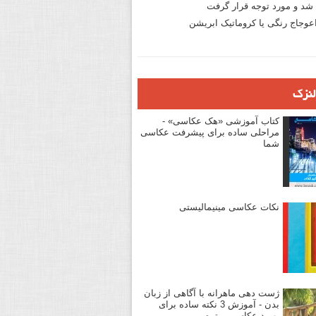
د و مورد توجه قرار گرفت
وجاج رنگی یا کروماتیک ابریشن
لنزک
کتاب آموزشی «هک عکاسی» -
مراحلی ساده برای پیشرفت عکاسی
شما
نکات عکاسی مینیمالیستی
ژست دهی ماهرانه با آگاهی از زبان
بدن - آموزش 3 نکته ساده برای
بهبود عکاسی پرتره