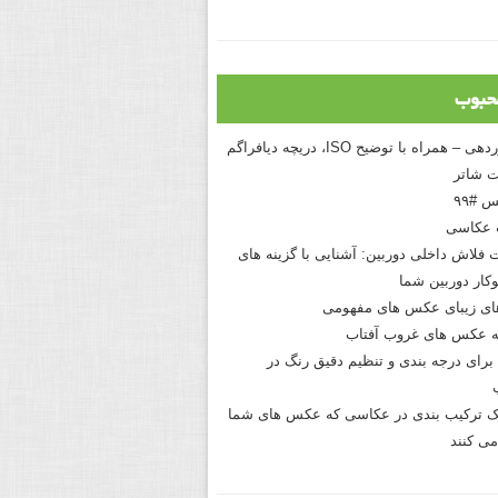
حبوب
درک نوردهی – همراه با توضیح ISO، دریچه دیافراگم
 شاتر
 #۹۹
 عکاسی
 فلاش داخلی دوربین: آشنایی با گزینه های
کار دوربین شما
های زیبای عکس های مفهومی
 عکس های غروب آفتاب
برای درجه بندی و تنظیم دقیق رنگ در
نیک ترکیب بندی در عکاسی که عکس های شما
می کنند