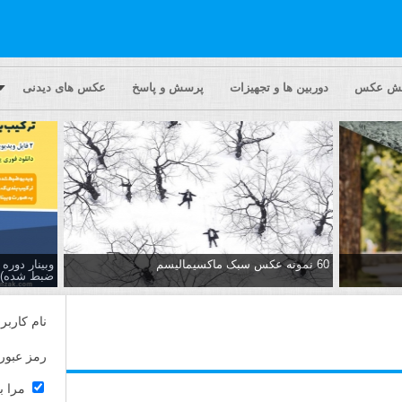
یش عکس
دوربین ها و تجهیزات
پرسش و پاسخ
عکس های دیدنی
60 نمونه عکس سبک ماکسیمالیسم
وبینار دور
ضبط شده)
نام کاربر
رمز عبور
مرا ب