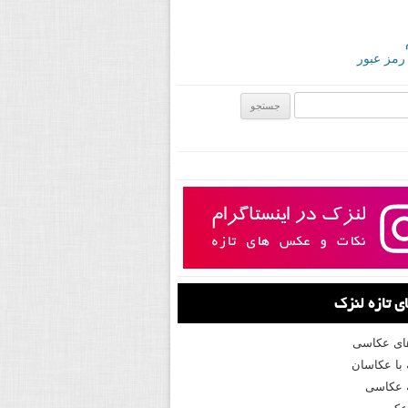
 رمز عبور
ی:
 تازه لنزک
های عکاسی
با عکاسان
 عکاسی