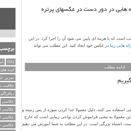
روز ها طرفداران بسیاری دارد. در قدیم، زمانی که عکاسی در
ن یک سرگرمی شناخته می شد. مردمی که دوربین داشتند از آن در
برچسب‌
طی سال ها عکاسی نه تنها به عنوان یک هنر، بلکه به عنوان یک
ی متعددی چون عکاسی مفهومی، عکاسی ماکرو، عکاسی بوکه
ISO
آم
و… دارد. همانطور که از نامش پیداست، عکاسی مفهومی (Conceptual photography) با یک مفهوم یا تخیل
ایده های
ده ای در دنیای تبلیغات استفاده می شود. ایده پشت عکاسی
تمرین ع
 و خیال است. این یعنی کنار هم گذاشتن دنیای واقعی و خیالی.
خلاقیت د
را نشان می دهد که واقعی نیست، اما جالب و شگفت انگیز
جالب را برای شما آماده کرده ایم.
دیافراگم
عکاسی
ادامه مطلب
عکاسی از
عکاسی از
 هایی در دور دست در عکسهای پرتره
عکاسی خی