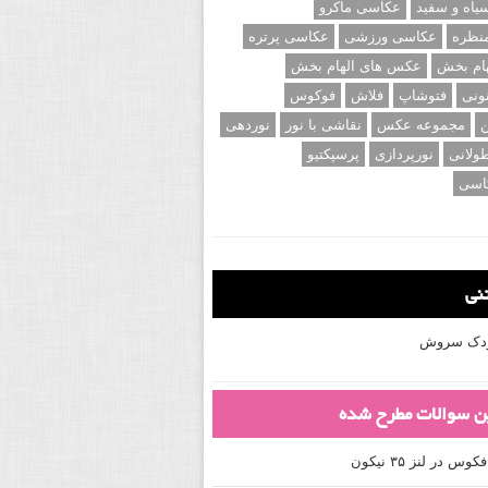
اه و سفید
عکاسی ماکرو
نظره
عکاسی ورزشی
عکاسی پرتره
ام بخش
عکس های الهام بخش
ونی
فتوشاپ
فلاش
فوکوس
ن
مجموعه عکس
نقاشی با نور
نوردهی
ولانی
نورپردازی
پرسپکتیو
اسی
تنی
کودک سروش
ین سوالات مطرح شده
 در لنز ۳۵ نیکون