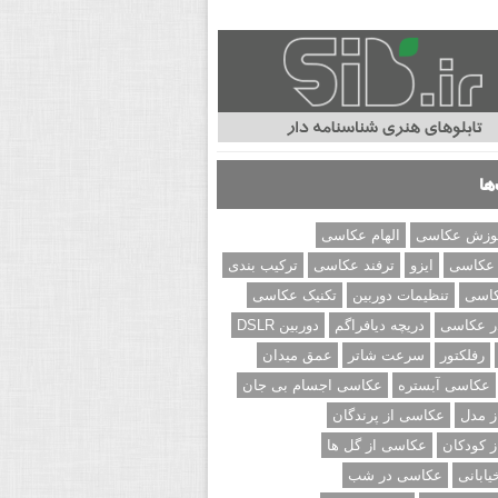
ها
وزش عکاسی
الهام عکاسی
 عکاسی
ایزو
ترفند عکاسی
ترکیب بندی
کاسی
تنظیمات دوربین
تکنیک عکاسی
ر عکاسی
دریچه دیافراگم
دوربین DSLR
رفلکتور
سرعت شاتر
عمق میدان
عکاسی آبستره
عکاسی اجسام بی جان
 مدل
عکاسی از پرندگان
 کودکان
عکاسی از گل ها
ابانی
عکاسی در شب