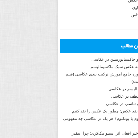
عکس
وی
کاس
ین مطالب
و جاکستا‌پوزیشن در عکاسی
دوره جامع آموزش ترکیب بندی عکاسی (فیلم
ه)
الیسم در عکاسی
طف در عکاسی
و تناسب در عکاسی
نقد عکس: چطور یک عکس را نقد کنیم
م یا پونکتوم؟ هر یک در عکاسی چه مفهومی
ختر افغان اثر استیو مک‌کری: چرا اینقدر