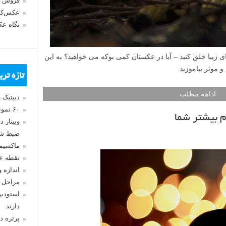
فروش 
عکس‌کا
نگاه ع
روی از نکات ساده زیر، بوکه (bokeh) های زیبا خلق کنید – آیا در عکستان کمی بوکه می خواهید؟ به این
و موثر بیاموزید.
تازه تر
ادامه مطلب
دیپتیک 
۶۰ نمونه عکس سبک ماکسیمالیسم
م بیشتر شما
وبینار 
ضبط شد
ماکسیم
نقطه ع
اندازه 
مراحل 
استودیو
دارند
پرتره د