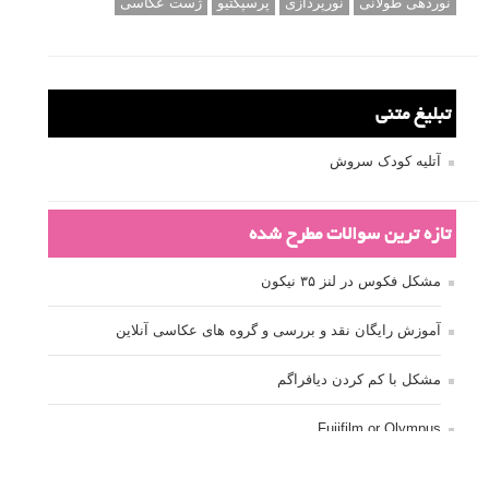
نوردهی طولانی
نورپردازی
پرسپکتیو
ژست عکاسی
تبلیغ متنی
آتلیه کودک سروش
تازه ترین سوالات مطرح شده
مشکل فکوس در لنز ۳۵ نیکون
آموزش رایگان نقد و بررسی و گروه های عکاسی آنلاین
مشکل با کم کردن دیافراگم
Fujifilm or Olympus
انتخاب ۹۰d به جای ۸۰d یا خرید لنز؟