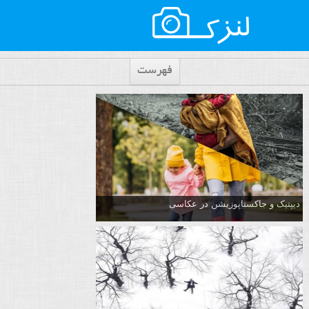
فهرست
دیپتیک و جاکستا‌پوزیشن در عکاسی