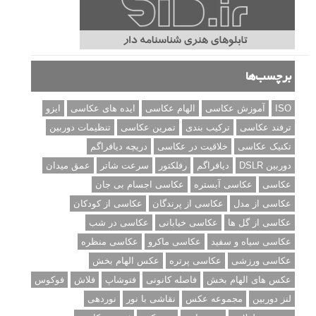
برچسب‌ها
ISO
آموزش عکاسی
الهام عکاسی
ایده های عکاسی
ایزو
ترفند عکاسی
ترکیب بندی
تمرین عکاسی
تنظیمات دوربین
تکنیک عکاسی
خلاقیت در عکاسی
دریچه دیافراگم
دوربین DSLR
دیافراگم
رفلکتور
سرعت شاتر
عمق میدان
عکاسی
عکاسی آبستره
عکاسی اجسام بی جان
عکاسی از مدل
عکاسی از پرندگان
عکاسی از کودکان
عکاسی از گل ها
عکاسی خیابانی
عکاسی در شب
عکاسی سیاه و سفید
عکاسی ماکرو
عکاسی منظره
عکاسی ورزشی
عکاسی پرتره
عکس الهام بخش
عکس های الهام بخش
فاصله کانونی
فتوشاپ
فلاش
فوکوس
لنز دوربین
مجموعه عکس
نقاشی با نور
نوردهی