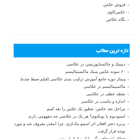
فروش عکس
عکس‌کاوی
نگاه عکاس
تازه ترین مطالب
دیپتیک و جاکستا‌پوزیشن در عکاسی
۶۰ نمونه عکس سبک ماکسیمالیسم
وبینار دوره جامع آموزش ترکیب بندی عکاسی (فیلم ضبط شده)
ماکسیمالیسم در عکاسی
نقطه عطف در عکاسی
اندازه و تناسب در عکاسی
مراحل نقد عکس: چطور یک عکس را نقد کنیم
استودیوم یا پونکتوم؟ هر یک در عکاسی چه مفهومی دارند
پرتره دختر افغان اثر استیو مک‌کری: چرا اینقدر معروف شد و مورد
توجه قرار گرفت
خطای اعوجاج رنگی یا کروماتیک ابریشن