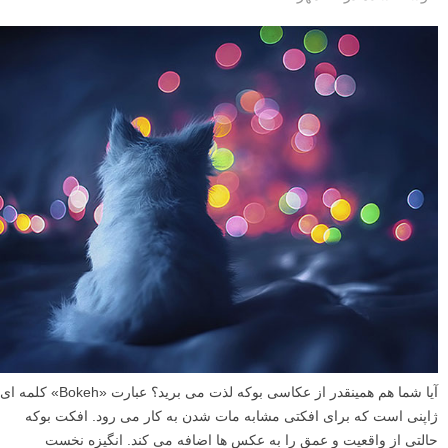
آیا شما هم همینقدر از عکاسی بوکه لذت می برید؟ عبارت «Bokeh» کلمه ای
ژاپنی است که برای افکتی مشابه مات شدن به کار می رود. افکت بوکه
حالتی از واقعیت و عمق را به عکس ها اضافه می کند. انگیزه نخست