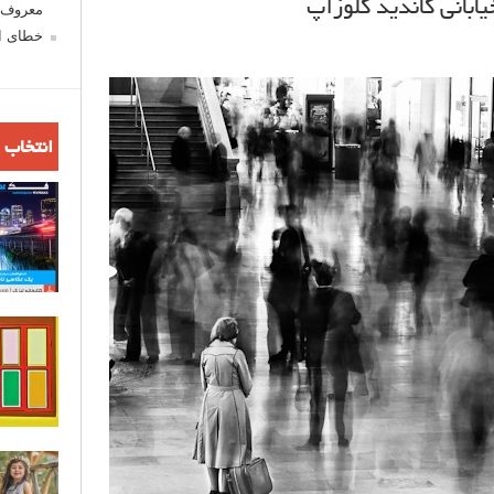
معروف ش
خطای اع
انتخاب 