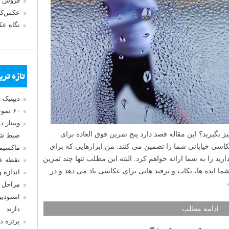
فروش 
عکس‌کا
نگاه ع
تازه تر
دیپتیک 
۶۰ نمونه عکس سبک ماکسیمالیسم
وبینار 
بگیرید؟ این مقاله قصد دارد پنج تمرین فوق العاده برای
ضبط شد
کاسی خیابانی شما را تضمین می کنند. من ابزارهایی که برای
ماکسیم
ید را به شما ارائه خواهم کرد. البته این مطلب تنها چند تمرین
نقطه ع
 ایده ها، نکات و ترفند هایی برای عکاسی یاد می دهد و در
اندازه 
مراحل 
استودیو
ادامه مطلب
دارند
پرتره د