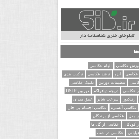
ها
وزش عکاسی
الهام عکاسی
 عکاسی
ایزو
ترفند عکاسی
ترکیب بندی
کاسی
تنظیمات دوربین
تکنیک عکاسی
ر عکاسی
دریچه دیافراگم
دوربین DSLR
رفلکتور
سرعت شاتر
عمق میدان
عکاسی آبستره
عکاسی اجسام بی جان
 مدل
عکاسی از پرندگان
 کودکان
عکاسی از گل ها
ابانی
عکاسی در شب