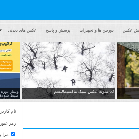
یش عکس
دوربین ها و تجهیزات
پرسش و پاسخ
عکس های دیدنی
60 نمونه عکس سبک ماکسیمالیسم
وبینار دور
ضبط شده)
نام کاربر
رمز عبور
مرا ب