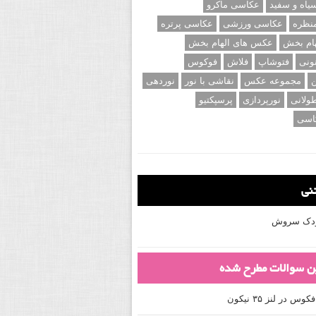
اه و سفید
عکاسی ماکرو
نظره
عکاسی ورزشی
عکاسی پرتره
ام بخش
عکس های الهام بخش
ونی
فتوشاپ
فلاش
فوکوس
ن
مجموعه عکس
نقاشی با نور
نوردهی
ولانی
نورپردازی
پرسپکتیو
اسی
تنی
کودک سروش
ین سوالات مطرح شده
 در لنز ۳۵ نیکون