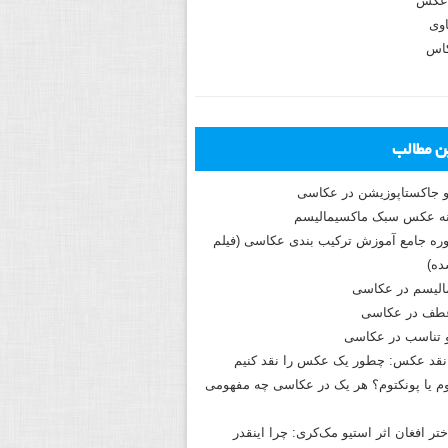
عکس
وی
کاس
ین مطالب
و جاکستا‌پوزیشن در عکاسی
دوره جامع آموزش ترکیب بندی عکاسی (فیلم
ه)
الیسم در عکاسی
طف در عکاسی
و تناسب در عکاسی
نقد عکس: چطور یک عکس را نقد کنیم
م یا پونکتوم؟ هر یک در عکاسی چه مفهومی
ختر افغان اثر استیو مک‌کری: چرا اینقدر