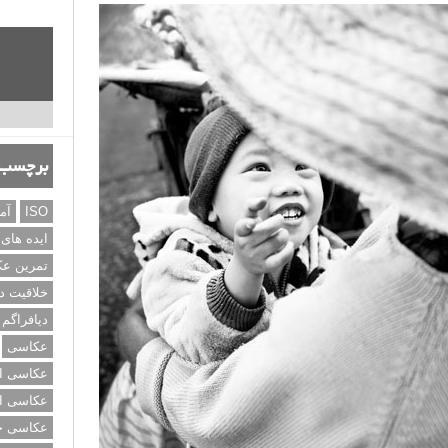
 (ضد نور) عالی و بی نقص لحظه بسیار لذت بخشی است.
، برای یک عکس سیلوئت جالب نیز هر سوژه ای مناسب نیست.
 خیابانی مطالعه می نمایید به شما کمک می کنند در عکاسی
ادامه مطلب
برچسب‌
تنظیمات دوربین تا نکات مهم
ISO
آم
ایده های
تمرین ع
خلاقیت د
دیافراگم
عکاسی
عکاسی از
عکاسی از
عکاسی خی