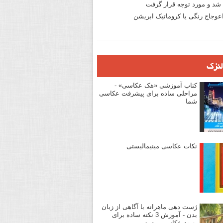
د و مورد توجه قرار گرفت
وجاج رنگی یا کروماتیک ابریشن
لنزک
کتاب آموزشی «هک عکاسی» -
مراحلی ساده برای پیشرفت عکاسی
شما
نکات عکاسی مینیمالیستی
ژست دهی ماهرانه با آگاهی از زبان
بدن - آموزش 3 نکته ساده برای
بهبود عکاسی پرتره