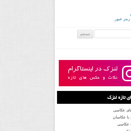
 رمز عبور
ی:
 تازه لنزک
های عکاسی
با عکاسان
 عکاسی