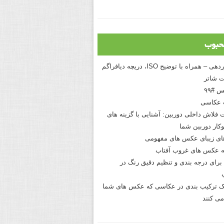
حبوب
درک نوردهی – همراه با توضیح ISO، دریچه دیافراگم
 شاتر
 #۹۹
 عکاسی
 فلاش داخلی دوربین: آشنایی با گزینه های
کار دوربین شما
های زیبای عکس های مفهومی
 عکس های غروب آفتاب
برای درجه بندی و تنظیم دقیق رنگ در
نیک ترکیب بندی در عکاسی که عکس های شما
می کنند