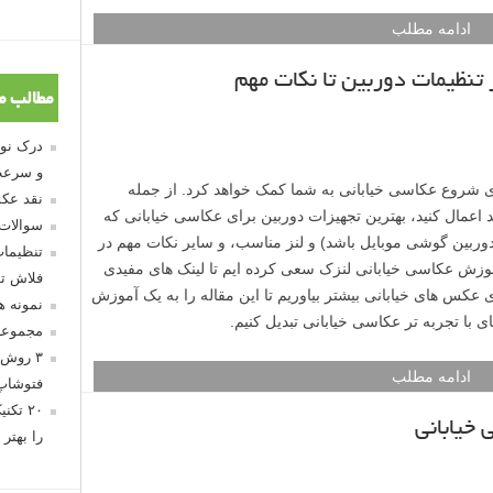
مطالب م
و سرعت
نقد عکس
سوالات
تنظیمات
فلاش تو
نمونه 
مجموعه
۳ روش 
فتوشاپ
۲۰ تک
را بهتر 