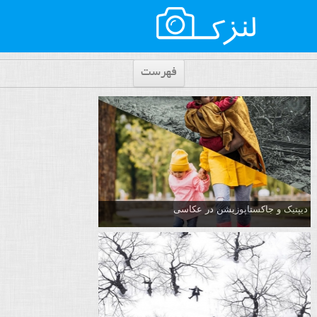
فهرست
دیپتیک و جاکستا‌پوزیشن در عکاسی