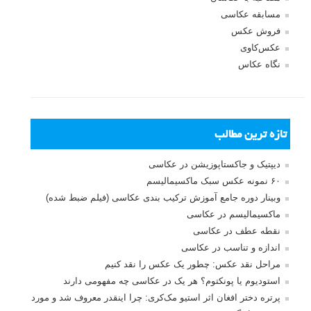
مسابقه عکاسی
فروش عکس
عکس‌کاوی
نگاه عکاس
تازه ترین مطالب
دیپتیک و جاکستا‌پوزیشن در عکاسی
۶۰ نمونه عکس سبک ماکسیمالیسم
وبینار دوره جامع آموزش ترکیب بندی عکاسی (فیلم ضبط شده)
ماکسیمالیسم در عکاسی
نقطه عطف در عکاسی
اندازه و تناسب در عکاسی
مراحل نقد عکس: چطور یک عکس را نقد کنیم
استودیوم یا پونکتوم؟ هر یک در عکاسی چه مفهومی دارند
پرتره دختر افغان اثر استیو مک‌کری: چرا اینقدر معروف شد و مورد