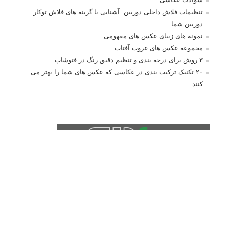
درک نوردهی – همراه با توضیح ISO، دریچه
دیافراگم و سرعت شاتر
مطالب محبوب
درک نوردهی – همراه با توضیح ISO، دریچه دیافراگم و سرعت
شاتر
نقد عکس #۹۹
سوالات عکاسی
تنظیمات فلاش داخلی دوربین: آشنایی با گزینه های فلاش توکار
دوربین شما
نمونه های زیبای عکس های مفهومی
مجموعه عکس های غروب آفتاب
۳ روش برای درجه بندی و تنظیم دقیق رنگ در فتوشاپ