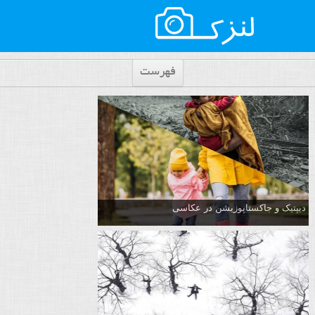
فهرست
دیپتیک و جاکستا‌پوزیشن در عکاسی