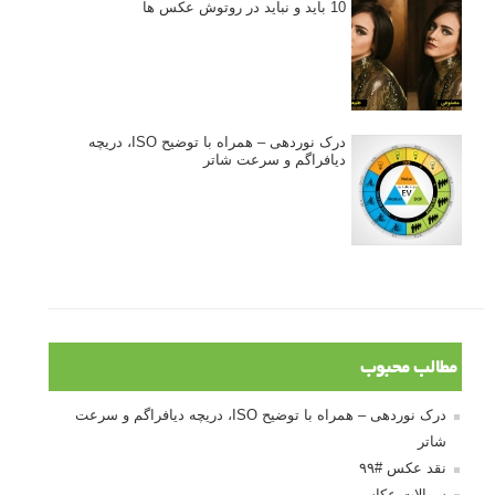
ژست دهی ماهرانه با آگاهی از زبان بدن - آموزش
3 نکته ساده برای بهبود عکاسی پرتره
آموزش انتخاب رنگ در عکاسی از کودکان
10 باید و نباید در روتوش عکس ها