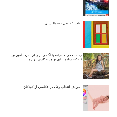
نقطه عطف در عکاسی
اندازه و تناسب در عکاسی
مراحل نقد عکس: چطور یک عکس را نقد کنیم
استودیوم یا پونکتوم؟ هر یک در عکاسی چه مفهومی دارند
پرتره دختر افغان اثر استیو مک‌کری: چرا اینقدر معروف شد و مورد
توجه قرار گرفت
خطای اعوجاج رنگی یا کروماتیک ابریشن
انتخاب لنزک
کتاب آموزشی «هک عکاسی» - مراحلی ساده
برای پیشرفت عکاسی شما
نکات عکاسی مینیمالیستی