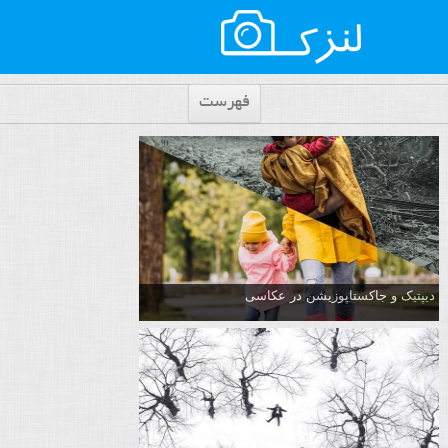
فهرست
دیپتیک و جاکستا‌پوزیشن در عکاسی