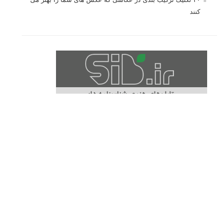
کنند
برچسب‌ها
ISO
آموزش عکاسی
الهام عکاسی
ایده های عکاسی
ایزو
ترفند عکاسی
ترکیب بندی
تمرین عکاسی
تنظیمات دوربین
تکنیک عکاسی
خلاقیت در عکاسی
دریچه دیافراگم
دوربین DSLR
دیافراگم
رفلکتور
سرعت شاتر
عمق میدان
عکاسی
عکاسی آبستره
عکاسی اجسام بی جان
عکاسی از مدل
عکاسی از پرندگان
عکاسی از کودکان