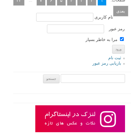
۲۲
۷
۶
۵
۴
۳
۲
۱
بعدی
نام کاربری
رمز عبور
مرا به خاطر بسپار
ثبت نام
بازیابی رمز عبور
جستجو یرای: