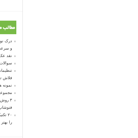
مطالب م
و سرعت
نقد عکس
سوالات
تنظیمات
فلاش تو
نمونه 
مجموعه
۳ روش 
فتوشاپ
۲۰ تک
را بهتر 