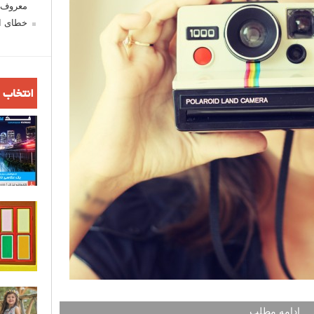
معروف ش
خطای اع
انتخاب 
ادامه مطلب