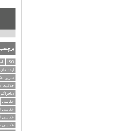
برچسب‌
ISO
آم
ایده های
تمرین ع
خلاقیت د
دیافراگم
عکاسی
عکاسی از
عکاسی از
عکاسی خی