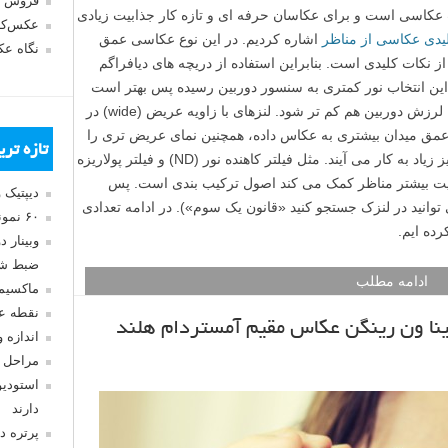
فروش 
کاسی است و برای عکاسان حرفه ای و تازه کار جذابیت زیادی
عکس‌کا
یدی عکاسی از مناظر
اشاره کردیم. در این نوع عکاسی عمق
نگاه ع
از نکات کلیدی است. بنابراین استفاده از دریچه های دیافراگم
توصیه می شوند. با این انتخاب نور کمتری به سنسور دوربین رسیده پس بهتر است
برای این عکس ها از سه پایه استفاده کنید تا لرزش دوربین هم کم تر شود. لنزهای با زاویه عریض (wide) در
 عمق میدان بیشتری به عکاس داده، همچنین نمای عریض تری را
تازه تر
در اختیار قرار می دهند. فیلتر های عکاسی نیز زیاد به کار می آیند. مثل فیلتر کاهنده نور (ND) و فیلتر پولاریزه
کاتی که به جذابیت بیشتر مناظر کمک می کند اصول ترکیب بندی است. پس
دیپتیک 
توانید در لنزک جستجو کنید «قانون یک سوم»). در ادامه تعدادی
۶۰ نمونه عکس سبک ماکسیمالیسم
ده ایم.
وبینار 
ضبط شد
ادامه مطلب
ماکسیم
نقطه ع
ینا ون رینگن عکاس مقیم آمستردام هلند
اندازه 
مراحل 
استودیو
دارند
پرتره د