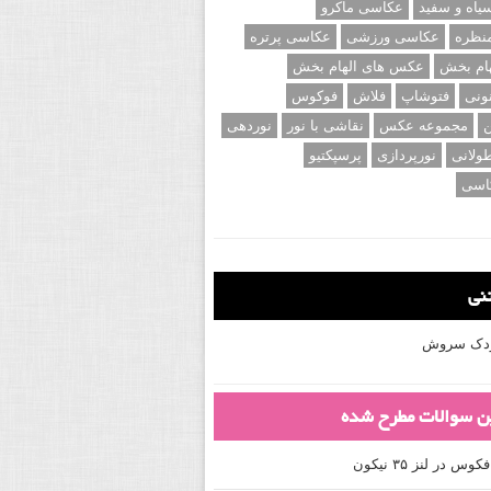
اه و سفید
عکاسی ماکرو
نظره
عکاسی ورزشی
عکاسی پرتره
ام بخش
عکس های الهام بخش
ونی
فتوشاپ
فلاش
فوکوس
ن
مجموعه عکس
نقاشی با نور
نوردهی
ولانی
نورپردازی
پرسپکتیو
اسی
تنی
کودک سروش
ین سوالات مطرح شده
 در لنز ۳۵ نیکون