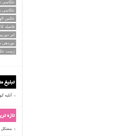
عکاسی سی
عکاسی م
عکس اله
فاصله کان
لنز دوربی
نوردهی ط
ژست عک
تبلیغ م
آتلیه 
تازه تر
مشکل فکوس