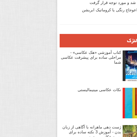
د و مورد توجه قرار گرفت
وجاج رنگی یا کروماتیک ابریشن
لنزک
کتاب آموزشی «هک عکاسی» -
مراحلی ساده برای پیشرفت عکاسی
شما
نکات عکاسی مینیمالیستی
ژست دهی ماهرانه با آگاهی از زبان
بدن - آموزش 3 نکته ساده برای
بهبود عکاسی پرتره