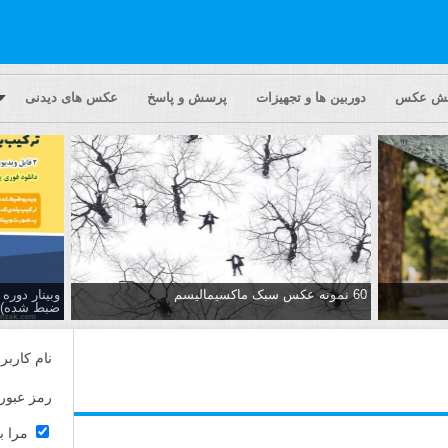
یش عکس
دوربین ها و تجهیزات
پرسش و پاسخ
عکس های دیدنی
60 نمونه عکس سبک ماکسیمالیسم
وبینار دور
ضبط شده)
نام کاربر
رمز عبور
مرا ب