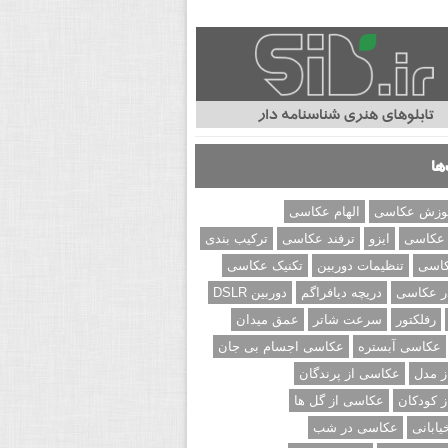
ها
وزش عکاسی
الهام عکاسی
 عکاسی
ایزو
ترفند عکاسی
ترکیب بندی
کاسی
تنظیمات دوربین
تکنیک عکاسی
ر عکاسی
دریچه دیافراگم
دوربین DSLR
رفلکتور
سرعت شاتر
عمق میدان
عکاسی آبستره
عکاسی اجسام بی جان
 مدل
عکاسی از پرندگان
 کودکان
عکاسی از گل ها
ابانی
عکاسی در شب