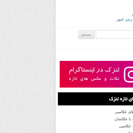
 رمز عبور
ی:
 تازه لنزک
های عکاسی
با عکاسان
 عکاسی