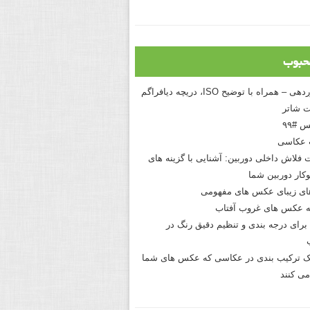
حبوب
درک نوردهی – همراه با توضیح ISO، دریچه دیافراگم
 شاتر
 #۹۹
 عکاسی
 فلاش داخلی دوربین: آشنایی با گزینه های
کار دوربین شما
های زیبای عکس های مفهومی
 عکس های غروب آفتاب
برای درجه بندی و تنظیم دقیق رنگ در
نیک ترکیب بندی در عکاسی که عکس های شما
می کنند