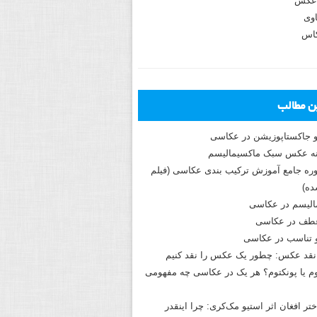
عکس
وی
کاس
ین مطالب
و جاکستا‌پوزیشن در عکاسی
دوره جامع آموزش ترکیب بندی عکاسی (فیلم
ه)
الیسم در عکاسی
طف در عکاسی
و تناسب در عکاسی
نقد عکس: چطور یک عکس را نقد کنیم
م یا پونکتوم؟ هر یک در عکاسی چه مفهومی
ختر افغان اثر استیو مک‌کری: چرا اینقدر