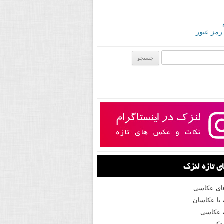
 رمز عبور
ی:
 تازه لنزک
های عکاسی
با عکاسان
 عکاسی