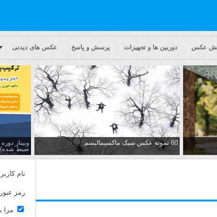
یش عکس
دوربین ها و تجهیزات
پرسش و پاسخ
عکس های دیدنی
60 نمونه عکس سبک ماکسیمالیسم
وبینار دور
ضبط شده)
نام کاربر
رمز عبور
مرا ب