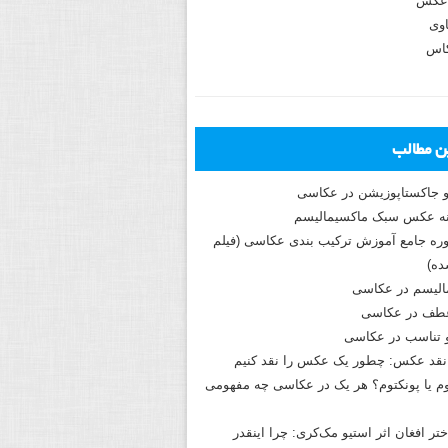
عکس
وی
کاس
ین مطالب
و جاکستا‌پوزیشن در عکاسی
دوره جامع آموزش ترکیب بندی عکاسی (فیلم
ه)
الیسم در عکاسی
طف در عکاسی
و تناسب در عکاسی
نقد عکس: چطور یک عکس را نقد کنیم
م یا پونکتوم؟ هر یک در عکاسی چه مفهومی
ختر افغان اثر استیو مک‌کری: چرا اینقدر