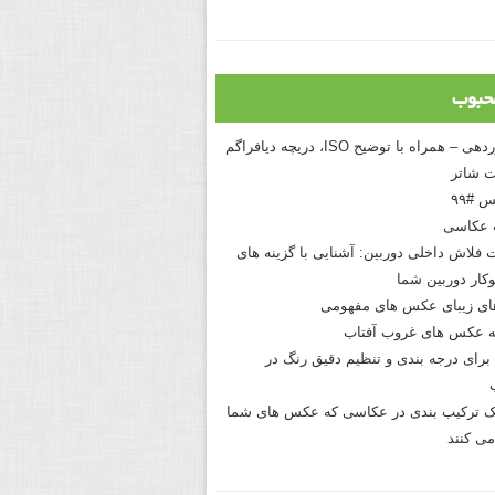
حبوب
درک نوردهی – همراه با توضیح ISO، دریچه دیافراگم
 شاتر
 #۹۹
 عکاسی
 فلاش داخلی دوربین: آشنایی با گزینه های
کار دوربین شما
های زیبای عکس های مفهومی
 عکس های غروب آفتاب
برای درجه بندی و تنظیم دقیق رنگ در
نیک ترکیب بندی در عکاسی که عکس های شما
می کنند