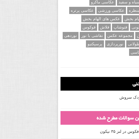
اه و سفید
عکاسی ماکرو
نظره
عکاسی ورزشی
عکاسی پرتره
ام بخش
عکس های الهام بخش
ونی
فتوشاپ
فلاش
فوکوس
ن
مجموعه عکس
نقاشی با نور
نوردهی
ولانی
نورپردازی
پرسپکتیو
اسی
تنی
کودک سروش
ین سوالات مطرح شده
 در لنز ۳۵ نیکون