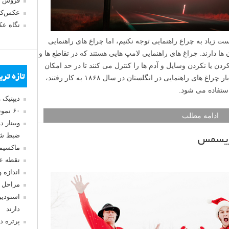
فروش 
عکس‌کا
نگاه ع
زیاد به چراغ راهنمایی توجه نکنیم، اما چراغ های راهنمایی
ها دارند. چراغ های راهنمایی لامپ هایی هستند که در تقاطع ها و
دن یا نکردن وسایل و آدم ها را کنترل می کنند تا در حد امکان
تازه تر
از به وجود آمدن حادثه جلوگیری کنند. اولین بار چراغ های راهنمایی در انگلستان در سال ۱۸۶۸ به کار رفتند،
 استفاده می شود.
دیپتیک 
۶۰ نمونه عکس سبک ماکسیمالیسم
ادامه مطلب
وبینار 
ضبط شد
کریسمس
ماکسیم
نقطه ع
اندازه 
مراحل 
استودیو
دارند
پرتره د