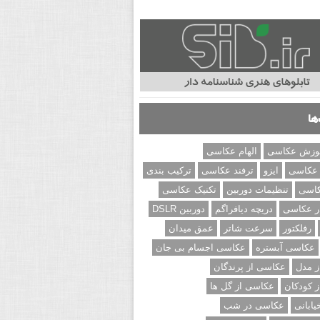
ها
وزش عکاسی
الهام عکاسی
 عکاسی
ایزو
ترفند عکاسی
ترکیب بندی
کاسی
تنظیمات دوربین
تکنیک عکاسی
ر عکاسی
دریچه دیافراگم
دوربین DSLR
رفلکتور
سرعت شاتر
عمق میدان
عکاسی آبستره
عکاسی اجسام بی جان
 مدل
عکاسی از پرندگان
 کودکان
عکاسی از گل ها
ابانی
عکاسی در شب