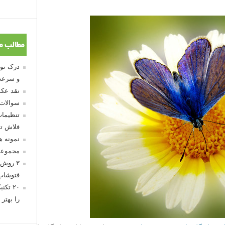
قدر بهتر آن را کنترل کنید، عکس های بهتری هم خواهید گرفت.
تفاده می کنید، می توانید اینکه سوژه هایتان چگونه در عکس ها
ین لنزک به عکاسی با نور طبیعی پرداختیم و انواع حالات را
مطالب م
هستم و آن را بیشتر از نور مصنوعی استودیو ترجیح می دهم.
ر است، اما عکس های موفق آن از آن هایی که در استودیو می
و سرعت
 زیبا از عکاسی با نور طبیعی را آماده کرده ایم تا از دیدن آن ها
نقد عکس
سوالات
تنظیمات
ادامه مطلب
فلاش تو
نمونه 
ا
مجموعه
۳ روش 
فتوشاپ
۲۰ تک
را بهتر 