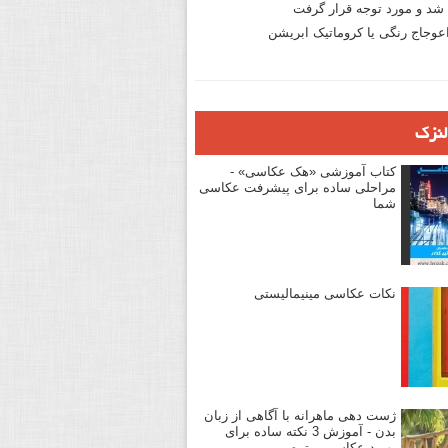
د و مورد توجه قرار گرفت
وجاج رنگی یا کروماتیک ابریشن
لنزک
کتاب آموزشی «هک عکاسی» -
مراحلی ساده برای پیشرفت عکاسی
شما
نکات عکاسی مینیمالیستی
ژست دهی ماهرانه با آگاهی از زبان
بدن - آموزش 3 نکته ساده برای
بهبود عکاسی پرتره