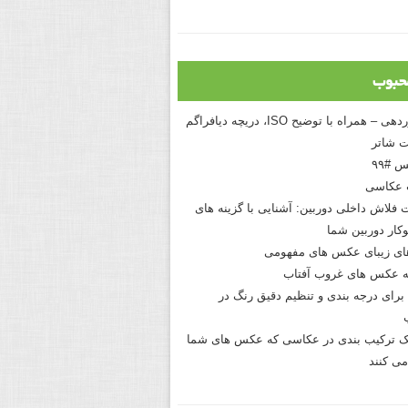
حبوب
درک نوردهی – همراه با توضیح ISO، دریچه دیافراگم
 شاتر
 #۹۹
 عکاسی
 فلاش داخلی دوربین: آشنایی با گزینه های
کار دوربین شما
های زیبای عکس های مفهومی
 عکس های غروب آفتاب
برای درجه بندی و تنظیم دقیق رنگ در
نیک ترکیب بندی در عکاسی که عکس های شما
می کنند