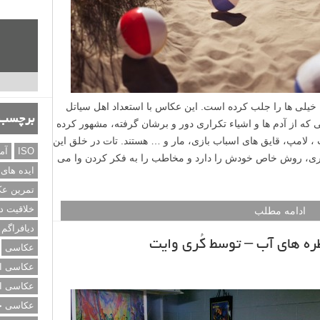
یلی ها را جلب کرده است. این عکاس با استعداد اهل سیاتل
برچسب‌
که از آدم ها و اشیاء تکراری دور و برشان گرفته، مشهور کرده
لامپ، قایق های اسباب بازی، مار و … هستند. تات در خلق این
ISO
آم
راری، روش خاص خودش را دارد و مخاطب را به فکر کردن وا می
ایده های
تمرین ع
خلاقیت د
ادامه مطلب
دیافراگم
ره های آب – توسط کُری وایت
عکاسی
عکاسی از
عکاسی از
عکاسی خی