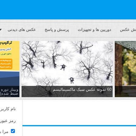
یش عکس
دوربین ها و تجهیزات
پرسش و پاسخ
عکس های دیدنی
60 نمونه عکس سبک ماکسیمالیسم
وبینار دور
ضبط شده)
نام کاربر
رمز عبور
مرا ب