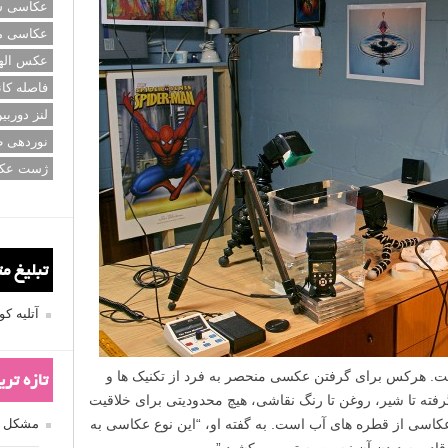
عکاسی سی
عکاسی م
عکس اله
فاصله کان
لنز دوربی
نوردهی ط
ژست عک
تبلیغ م
آتلیه 
. هرکس برای گرفتن عکسی منحصر به فرد از تکنیک ها و
تازه تر
فته تا شیر، روغن تا رنگ نقاشی، هیچ محدودیتی برای خلاقیت
 عکاسی از قطره های آب است. به گفته او، “این نوع عکاسی به
مشکل فکوس
ادر به دیدن آن نیست به تصویر بکشید.”