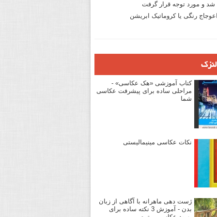
د و مورد توجه قرار گرفت
وجاج رنگی یا کروماتیک ابریشن
لنزک
کتاب آموزشی «هک عکاسی» -
مراحلی ساده برای پیشرفت عکاسی
شما
نکات عکاسی مینیمالیستی
ژست دهی ماهرانه با آگاهی از زبان
بدن - آموزش 3 نکته ساده برای
بهبود عکاسی پرتره