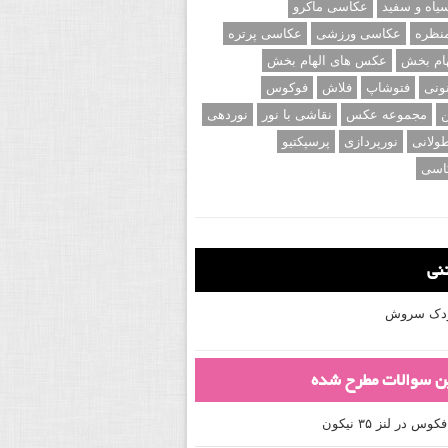
اه و سفید
عکاسی ماکرو
نظره
عکاسی ورزشی
عکاسی پرتره
ام بخش
عکس های الهام بخش
ونی
فتوشاپ
فلاش
فوکوس
ن
مجموعه عکس
نقاشی با نور
نوردهی
ولانی
نورپردازی
پرسپکتیو
اسی
تنی
کودک سروش
ین سوالات مطرح شده
 در لنز ۳۵ نیکون