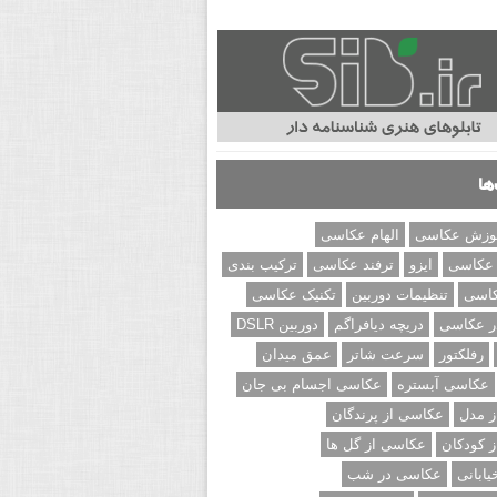
ها
وزش عکاسی
الهام عکاسی
 عکاسی
ایزو
ترفند عکاسی
ترکیب بندی
کاسی
تنظیمات دوربین
تکنیک عکاسی
ر عکاسی
دریچه دیافراگم
دوربین DSLR
رفلکتور
سرعت شاتر
عمق میدان
عکاسی آبستره
عکاسی اجسام بی جان
 مدل
عکاسی از پرندگان
 کودکان
عکاسی از گل ها
ابانی
عکاسی در شب