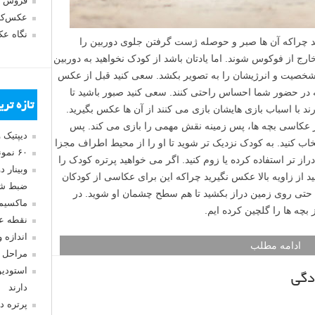
فروش 
عکس‌کا
نگاه ع
د چراکه آن ها صبر و حوصله ژست گرفتن جلوی دوربین را
ارج از فوکوس شوند. اما یادتان باشد از کودک نخواهید به دوربین
اید شخصیت و انرژیشان را به تصویر بکشد. سعی کنید قبل از عکس
 که در حضور شما احساس راحتی کنند. سعی کنید صبور باشید تا
تازه تر
رند با اسباب بازی هایشان بازی می کنند از آن ها عکس بگیرید.
ر عکاسی بچه ها، پس زمینه نقش مهمی را بازی می کند. پس
دیپتیک 
ب کنید. به کودک نزدیک تر شوید تا او را از محیط اطراف مجزا
۶۰ نمونه عکس سبک ماکسیمالیسم
 دراز تر استفاده کرده یا زوم کنید. اگر می خواهید پرتره کودک را
وبینار 
از زاویه بالا عکس نگیرید چراکه این برای عکاسی از کودکان
ضبط شد
ا حتی روی زمین دراز بکشید تا هم سطح چشمان او شوید. در
ماکسیم
 بچه ها را گلچین کرده ایم.
نقطه ع
اندازه 
ادامه مطلب
مراحل 
استودیو
دگی
دارند
پرتره د