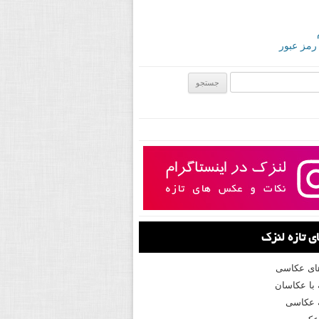
 رمز عبور
ی:
 تازه لنزک
های عکاسی
با عکاسان
 عکاسی