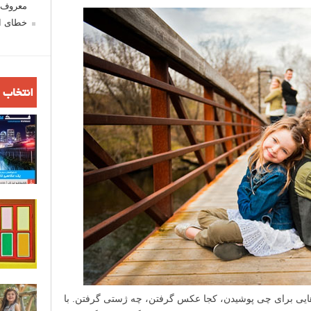
معروف ش
خطای اع
انتخاب 
 هایی برای چی پوشیدن، کجا عکس گرفتن، چه ژستی گرفتن. با