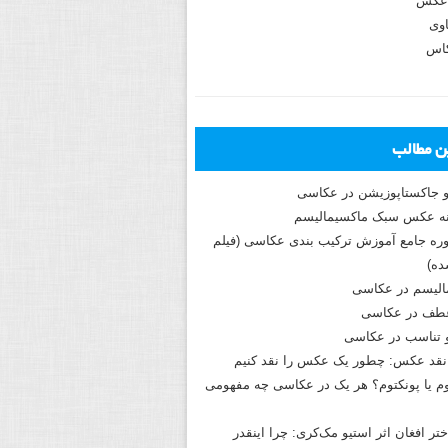
عکس
وی
کاس
ین مطالب
و جاکستا‌پوزیشن در عکاسی
دوره جامع آموزش ترکیب بندی عکاسی (فیلم
ه)
الیسم در عکاسی
طف در عکاسی
و تناسب در عکاسی
نقد عکس: چطور یک عکس را نقد کنیم
م یا پونکتوم؟ هر یک در عکاسی چه مفهومی
ختر افغان اثر استیو مک‌کری: چرا اینقدر