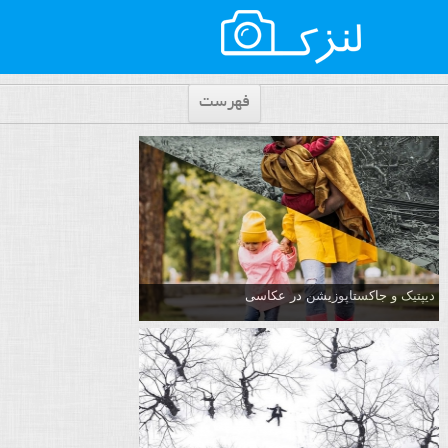
فهرست
دیپتیک و جاکستا‌پوزیشن در عکاسی