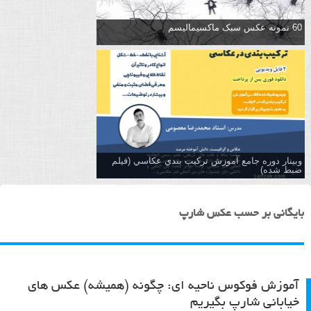
60 نمونه عکس سبک ماکسیمالیسم
وبینار دوره جامع آموزش تركيب بندي عكاسي (فیلم
ضبط شده)
بایگانی بر حسب عکس شارپ
آموزش فوکوس ناحیه ای: چگونه (همیشه) عکس های
خیابانی شارپ بگیریم