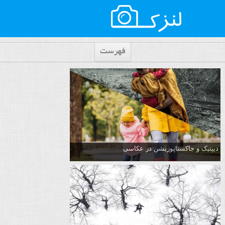
فهرست
دیپتیک و جاکستا‌پوزیشن در عکاسی