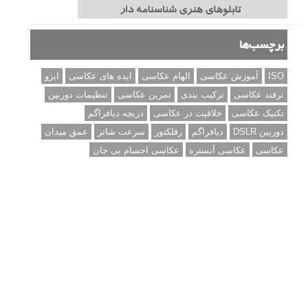
برچسب‌ها
ISO
آموزش عکاسی
الهام عکاسی
ایده های عکاسی
ایزو
ترفند عکاسی
ترکیب بندی
تمرین عکاسی
تنظیمات دوربین
تکنیک عکاسی
خلاقیت در عکاسی
دریچه دیافراگم
دوربین DSLR
دیافراگم
رفلکتور
سرعت شاتر
عمق میدان
عکاسی
عکاسی آبستره
عکاسی اجسام بی جان
عکاسی از مدل
عکاسی از پرندگان
عکاسی از کودکان
عکاسی از گل ها
عکاسی خیابانی
عکاسی در شب
عکاسی سیاه و سفید
عکاسی ماکرو
عکاسی منظره
عکاسی ورزشی
عکاسی پرتره
عکس الهام بخش
عکس های الهام بخش
فاصله کانونی
فتوشاپ
فلاش
فوکوس
لنز دوربین
مجموعه عکس
نقاشی با نور
نوردهی
نوردهی طولانی
نورپردازی
پرسپکتیو
ژست عکاسی