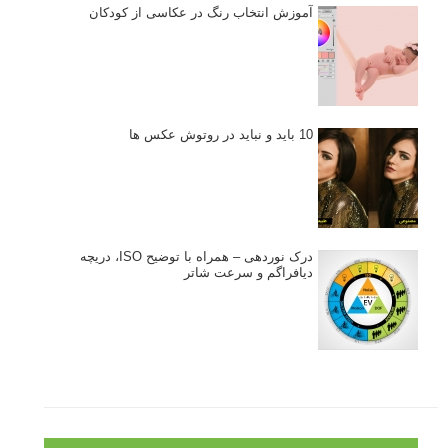
نکات عکاسی مینیمالیستی
ژست دهی ماهرانه با آگاهی از زبان بدن - آموزش
3 نکته ساده برای بهبود عکاسی پرتره
آموزش انتخاب رنگ در عکاسی از کودکان
10 باید و نباید در روتوش عکس ها