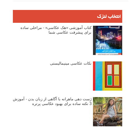
۶۰ نمونه عکس سبک ماکسیمالیسم
وبینار دوره جامع آموزش ترکیب بندی عکاسی (فیلم ضبط شده)
ماکسیمالیسم در عکاسی
نقطه عطف در عکاسی
اندازه و تناسب در عکاسی
مراحل نقد عکس: چطور یک عکس را نقد کنیم
استودیوم یا پونکتوم؟ هر یک در عکاسی چه مفهومی دارند
پرتره دختر افغان اثر استیو مک‌کری: چرا اینقدر معروف شد و مورد
توجه قرار گرفت
خطای اعوجاج رنگی یا کروماتیک ابریشن
انتخاب لنزک
کتاب آموزشی «هک عکاسی» - مراحلی ساده
برای پیشرفت عکاسی شما