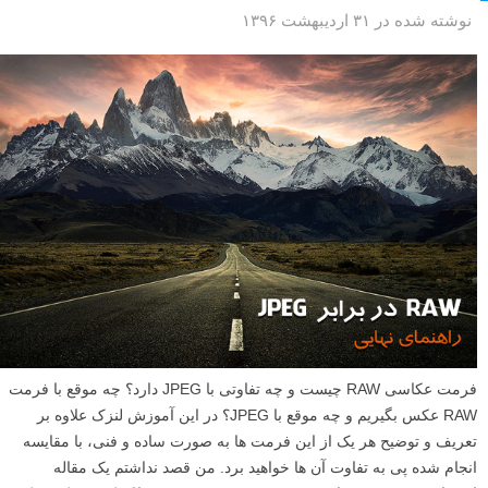
نوشته شده در ۳۱ اردیبهشت ۱۳۹۶
فرمت عکاسی RAW چیست و چه تفاوتی با JPEG دارد؟ چه موقع با فرمت
RAW عکس بگیریم و چه موقع با JPEG؟ در این آموزش لنزک علاوه بر
تعریف و توضیح هر یک از این فرمت ها به صورت ساده و فنی، با مقایسه
انجام شده پی به تفاوت آن ها خواهید برد. من قصد نداشتم یک مقاله