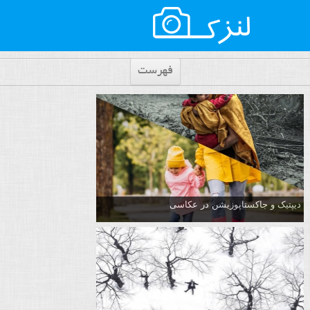
فهرست
دیپتیک و جاکستا‌پوزیشن در عکاسی