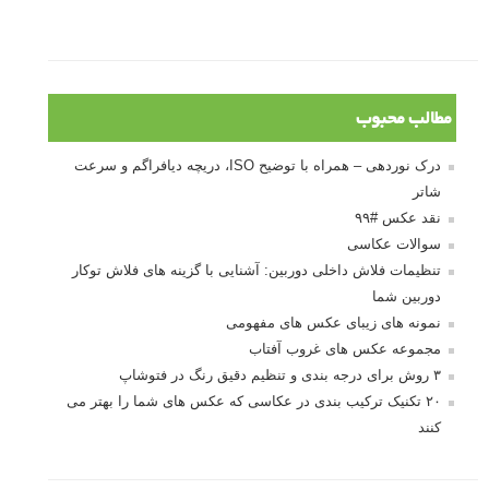
10 باید و نباید در روتوش عکس ها
درک نوردهی – همراه با توضیح ISO، دریچه
دیافراگم و سرعت شاتر
مطالب محبوب
درک نوردهی – همراه با توضیح ISO، دریچه دیافراگم و سرعت