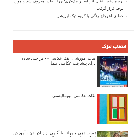
تازه ترین مطالب
دیپتیک و جاکستا‌پوزیشن در عکاسی
۶۰ نمونه عکس سبک ماکسیمالیسم
وبینار دوره جامع آموزش ترکیب بندی عکاسی (فیلم ضبط شده)
ماکسیمالیسم در عکاسی
نقطه عطف در عکاسی
اندازه و تناسب در عکاسی
مراحل نقد عکس: چطور یک عکس را نقد کنیم
استودیوم یا پونکتوم؟ هر یک در عکاسی چه مفهومی دارند
پرتره دختر افغان اثر استیو مک‌کری: چرا اینقدر معروف شد و مورد
توجه قرار گرفت
خطای اعوجاج رنگی یا کروماتیک ابریشن