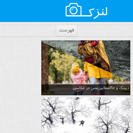
فهرست
دیپتیک و جاکستا‌پوزیشن در عکاسی