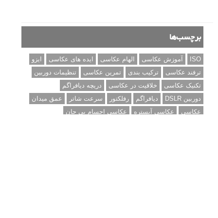
شاتر
نقد عکس #۹۹
سوالات عکاسی
تنظیمات فلاش داخلی دوربین: آشنایی با گزینه های فلاش توکار
دوربین شما
نمونه های زیبای عکس های مفهومی
مجموعه عکس های غروب آفتاب
۳ روش برای درجه بندی و تنظیم دقیق رنگ در فتوشاپ
۲۰ تکنیک ترکیب بندی در عکاسی که عکس های شما را بهتر می
کنند