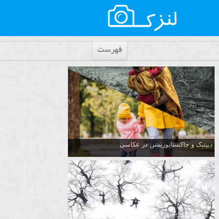
فهرست
دیپتیک و جاکستا‌پوزیشن در عکاسی