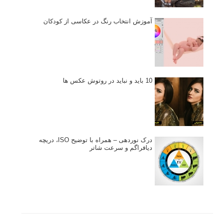
نکات عکاسی مینیمالیستی
ژست دهی ماهرانه با آگاهی از زبان بدن - آموزش
3 نکته ساده برای بهبود عکاسی پرتره
آموزش انتخاب رنگ در عکاسی از کودکان
10 باید و نباید در روتوش عکس ها