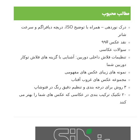
درک نوردهی – همراه با توضیح ISO، دریچه
دیافراگم و سرعت شاتر
مطالب محبوب
درک نوردهی – همراه با توضیح ISO، دریچه دیافراگم و سرعت
شاتر
نقد عکس #۹۹
سوالات عکاسی