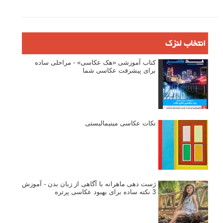
دیپتیک و جاکستا‌پوزیشن در عکاسی
۶۰ نمونه عکس سبک ماکسیمالیسم
وبینار دوره جامع آموزش ترکیب بندی عکاسی (فیلم ضبط شده)
ماکسیمالیسم در عکاسی
نقطه عطف در عکاسی
اندازه و تناسب در عکاسی
مراحل نقد عکس: چطور یک عکس را نقد کنیم
استودیوم یا پونکتوم؟ هر یک در عکاسی چه مفهومی دارند
پرتره دختر افغان اثر استیو مک‌کری: چرا اینقدر معروف شد و مورد
توجه قرار گرفت
خطای اعوجاج رنگی یا کروماتیک ابریشن
انتخاب لنزک
کتاب آموزشی «هک عکاسی» - مراحلی ساده
برای پیشرفت عکاسی شما