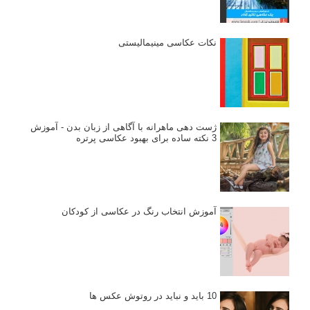
استودیوم یا پونکتوم؟ هر یک در عکاسی چه مفهومی دارند
پرتره دختر افغان اثر استیو مک‌کری: چرا اینقدر معروف شد و مورد
توجه قرار گرفت
خطای اعوجاج رنگی یا کروماتیک ابریشن
انتخاب لنزک
کتاب آموزشی «هک عکاسی» - مراحلی ساده
برای پیشرفت عکاسی شما
نکات عکاسی مینیمالیستی