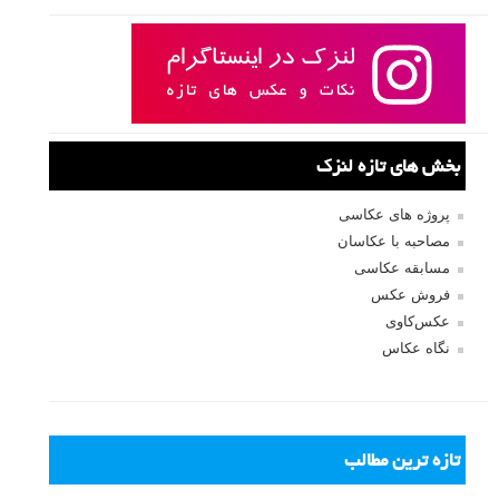
نام کاربری
رمز عبور
مرا به خاطر بسپار
ثبت نام
بازیابی رمز عبور
جستجو یرای:
بخش های تازه لنزک