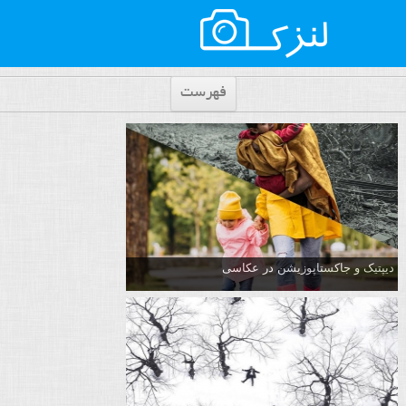
فهرست
دیپتیک و جاکستا‌پوزیشن در عکاسی