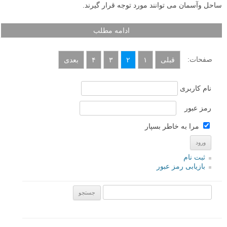
دریا معمولا حال و هوا و هیجان خاصی دارد. یک عکاس نمی تواند آنچه که
درهنگام عکاسی از منظره دریا اتفاق خواهد افتد را کنترل کند اما می تواند
مراقب و منتظر لحظات مناسب بماند. که دراینصورت افراد، صخره ها،
ساحل وآسمان می توانند مورد توجه قرار گیرند.
ادامه مطلب
صفحات:
قبلی
۱
۲
۳
۴
بعدی