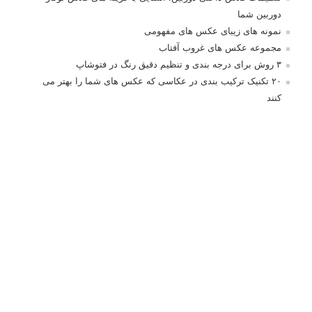
مطالب محبوب
درک نوردهی – همراه با توضیح ISO، دریچه دیافراگم و سرعت
شاتر
نقد عکس #۹۹
سوالات عکاسی
تنظیمات فلاش داخلی دوربین: آشنایی با گزینه های فلاش توکار
دوربین شما
نمونه های زیبای عکس های مفهومی
مجموعه عکس های غروب آفتاب
۳ روش برای درجه بندی و تنظیم دقیق رنگ در فتوشاپ
۲۰ تکنیک ترکیب بندی در عکاسی که عکس های شما را بهتر می
کنند