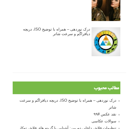
ژست دهی ماهرانه با آگاهی از زبان بدن - آموزش
3 نکته ساده برای بهبود عکاسی پرتره
آموزش انتخاب رنگ در عکاسی از کودکان
10 باید و نباید در روتوش عکس ها
درک نوردهی – همراه با توضیح ISO، دریچه
دیافراگم و سرعت شاتر