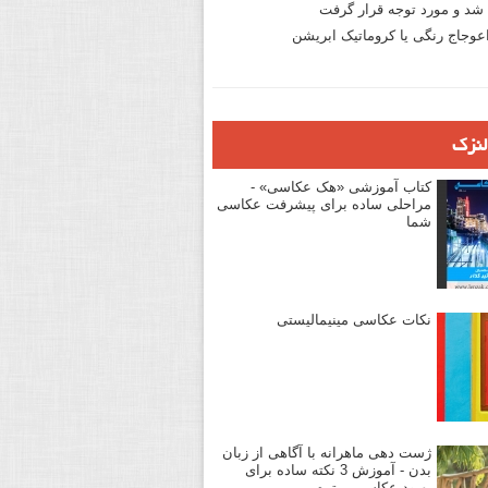
د و مورد توجه قرار گرفت
وجاج رنگی یا کروماتیک ابریشن
لنزک
کتاب آموزشی «هک عکاسی» -
مراحلی ساده برای پیشرفت عکاسی
شما
نکات عکاسی مینیمالیستی
ژست دهی ماهرانه با آگاهی از زبان
بدن - آموزش 3 نکته ساده برای
بهبود عکاسی پرتره