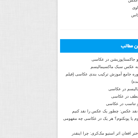
عکس
وی
کاس
ین مطالب
و جاکستا‌پوزیشن در عکاسی
دوره جامع آموزش ترکیب بندی عکاسی (فیلم
ه)
الیسم در عکاسی
طف در عکاسی
و تناسب در عکاسی
نقد عکس: چطور یک عکس را نقد کنیم
م یا پونکتوم؟ هر یک در عکاسی چه مفهومی
ختر افغان اثر استیو مک‌کری: چرا اینقدر