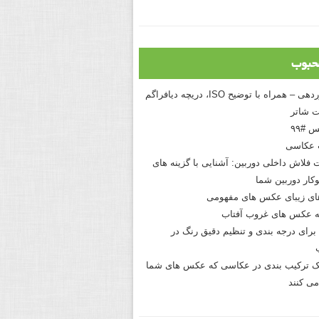
حبوب
درک نوردهی – همراه با توضیح ISO، دریچه دیافراگم
 شاتر
 #۹۹
 عکاسی
 فلاش داخلی دوربین: آشنایی با گزینه های
کار دوربین شما
های زیبای عکس های مفهومی
 عکس های غروب آفتاب
برای درجه بندی و تنظیم دقیق رنگ در
نیک ترکیب بندی در عکاسی که عکس های شما
می کنند