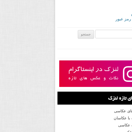
 رمز عبور
ی:
 تازه لنزک
های عکاسی
با عکاسان
 عکاسی