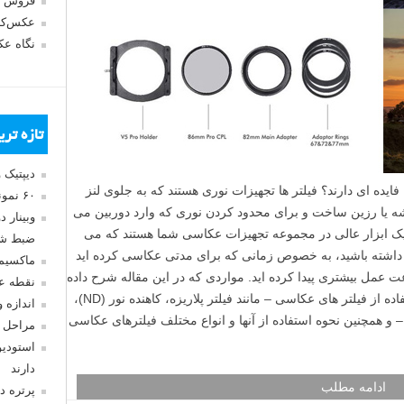
فروش 
عکس‌کا
نگاه ع
تازه تر
دیپتیک 
ایده ای دارند؟ فیلتر ها تجهیزات نوری هستند که به جلوی لنز
۶۰ نمونه عکس سبک ماکسیمالیسم
ه یا رزین ساخت و برای محدود کردن نوری که وارد دوربین می
وبینار 
ا یک ابزار عالی در مجموعه تجهیزات عکاسی شما هستند که می
ضبط شد
راه داشته باشید، به خصوص زمانی که برای مدتی عکاسی کرده اید
ماکسیم
ت عمل بیشتری پیدا کرده اید. مواردی که در این مقاله شرح داده
نقطه ع
شده است، چند دلیل و مزیت مهم برای استفاده از فیلتر های عکاسی – مانند فیلتر پلاریزه، کاهنده نور (ND)،
اندازه 
(ND Grad) و جلوه ویژه – و همچنین نحوه استفاده از آنها و انواع مختلف فیلترهای عکاسی
مراحل 
استودیو
دارند
ادامه مطلب
پرتره د