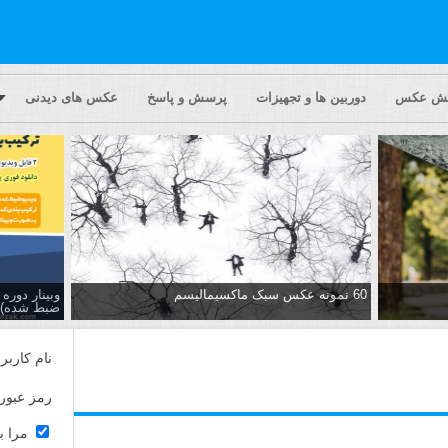
یش عکس
دوربین ها و تجهیزات
پرسش و پاسخ
عکس های دیدنی
60 نمونه عکس سبک ماکسیمالیسم
وبینار دور
ضبط شده)
نام کاربر
رمز عبور
مرا ب