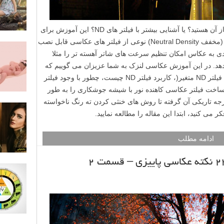
به دنبال جایگزین فیلتر ND و روش دست ساز آن هستید؟ یا آشنایی بیشتر با فیلتر های ND؟ این آموزش برای
شماست. فیلتر کاهنده نور یا همان فیلتر ND (مخفف Neutral Density) نوعی از فیلتر های عکاسی قابل نصب
دی به عکاس امکان تنظیم سرعت های شاتر آهسته تر را مثلا
دهد. در این آموزش عکاسی لنزک به شما عزیزان می گوییم که
فیلتر ND چیست و چه انواعی دارد (از جمله فیلتر ND متغیر(، کاربرد فیلتر ND چیست، چطور با وجود فیلتر
فند ساخت فیلتر عکاسی کاهنده نور با شیشه جوشکاری را به طور
جه تاریکی آن گرفته تا روش های خنثی کردن ته رنگ ناخواسته
ادامه مطلب