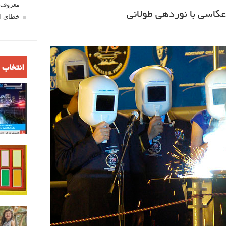
معروف ش
خطای اع
انتخاب 