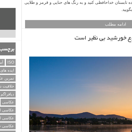
ده تابستان خداحافظی کنید و به رنگ های حنایی و قرمز و طلایی
ویید.
ادامه مطلب
برچسب‌
ISO
آم
ایده های
تمرین ع
خلاقیت د
دیافراگم
عکاسی
عکاسی از
عکاسی از
عکاسی خی