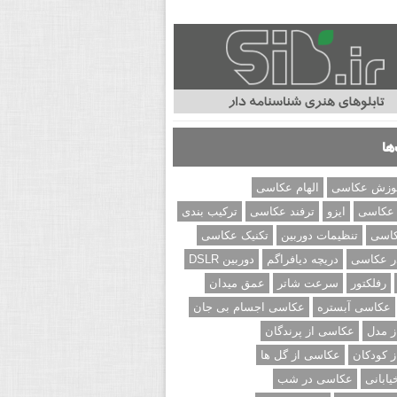
ها
وزش عکاسی
الهام عکاسی
 عکاسی
ایزو
ترفند عکاسی
ترکیب بندی
کاسی
تنظیمات دوربین
تکنیک عکاسی
ر عکاسی
دریچه دیافراگم
دوربین DSLR
رفلکتور
سرعت شاتر
عمق میدان
عکاسی آبستره
عکاسی اجسام بی جان
 مدل
عکاسی از پرندگان
 کودکان
عکاسی از گل ها
ابانی
عکاسی در شب