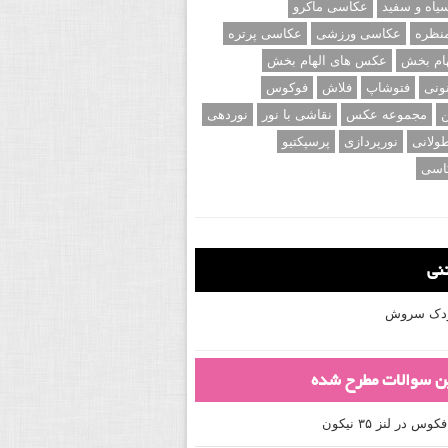
اه و سفید
عکاسی ماکرو
نظره
عکاسی ورزشی
عکاسی پرتره
ام بخش
عکس های الهام بخش
ونی
فتوشاپ
فلاش
فوکوس
ن
مجموعه عکس
نقاشی با نور
نوردهی
ولانی
نورپردازی
پرسپکتیو
اسی
تنی
کودک سروش
ین سوالات مطرح شده
 در لنز ۳۵ نیکون