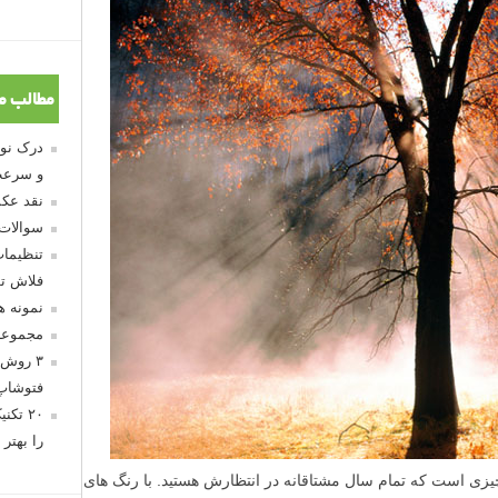
مطالب م
و سرعت
نقد عکس
سوالات
تنظیمات
فلاش تو
نمونه 
مجموعه
۳ روش 
فتوشاپ
۲۰ تک
را بهتر 
چیزی است که تمام سال مشتاقانه در انتظارش هستید. با رنگ های