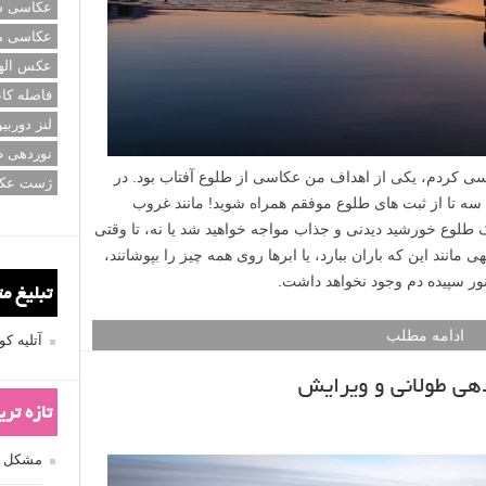
عکاسی سی
عکاسی م
عکس اله
فاصله کان
لنز دوربی
نوردهی ط
ی کردم، یکی از اهداف من عکاسی از طلوع آفتاب بود. در
ژست عک
ه تا از ثبت های طلوع موفقم همراه شوید! مانند غروب
ک طلوع خورشید دیدنی و جذاب مواجه خواهید شد یا نه، تا وقتی
ی مانند این که باران ببارد، یا ابرها روی همه چیز را بپوشانند،
نور سپیده دم وجود نخواهد داشت.
تبلیغ م
ادامه مطلب
آتلیه 
هی طولانی و ویرایش
تازه تر
مشکل فکوس