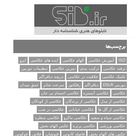
برچسب‌ها
ISO
آموزش عکاسی
الهام عکاسی
ایده های عکاسی
ایزو
ترفند عکاسی
ترکیب بندی
تمرین عکاسی
تنظیمات دوربین
تکنیک عکاسی
خلاقیت در عکاسی
دریچه دیافراگم
دوربین DSLR
دیافراگم
رفلکتور
سرعت شاتر
عمق میدان
عکاسی
عکاسی آبستره
عکاسی اجسام بی جان
عکاسی از مدل
عکاسی از پرندگان
عکاسی از کودکان
عکاسی از گل ها
عکاسی خیابانی
عکاسی در شب
عکاسی سیاه و سفید
عکاسی ماکرو
عکاسی منظره
عکاسی ورزشی
عکاسی پرتره
عکس الهام بخش
عکس های الهام بخش
فاصله کانونی
فتوشاپ
فلاش
فوکوس