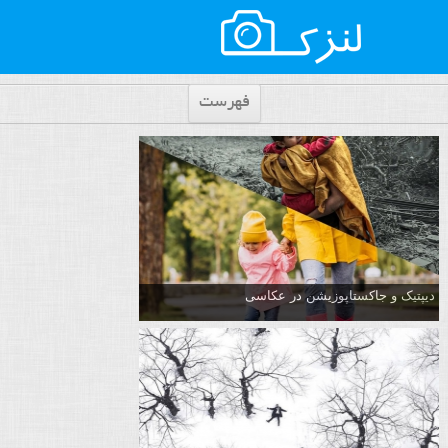
فهرست
دیپتیک و جاکستا‌پوزیشن در عکاسی