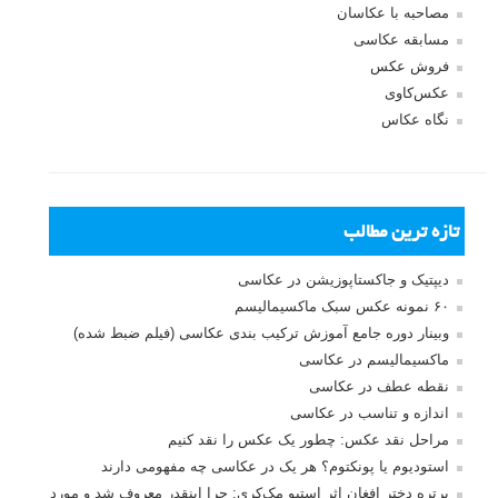
مصاحبه با عکاسان
مسابقه عکاسی
فروش عکس
عکس‌کاوی
نگاه عکاس
تازه ترین مطالب
دیپتیک و جاکستا‌پوزیشن در عکاسی
۶۰ نمونه عکس سبک ماکسیمالیسم
وبینار دوره جامع آموزش ترکیب بندی عکاسی (فیلم ضبط شده)
ماکسیمالیسم در عکاسی
نقطه عطف در عکاسی
اندازه و تناسب در عکاسی
مراحل نقد عکس: چطور یک عکس را نقد کنیم
استودیوم یا پونکتوم؟ هر یک در عکاسی چه مفهومی دارند
پرتره دختر افغان اثر استیو مک‌کری: چرا اینقدر معروف شد و مورد