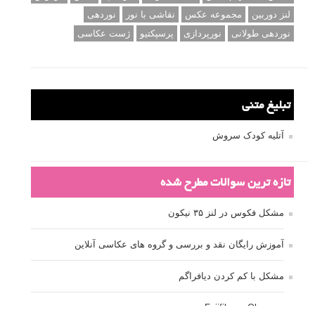
لنز دوربین
مجموعه عکس
نقاشی با نور
نوردهی
نوردهی طولانی
نورپردازی
پرسپکتیو
ژست عکاسی
تبلیغ متنی
آتلیه کودک سروش
تازه ترین سوالات مطرح شده
مشکل فکوس در لنز ۳۵ نیکون
آموزش رایگان نقد و بررسی و گروه های عکاسی آنلاین
مشکل با کم کردن دیافراگم
Fujifilm or Olympus