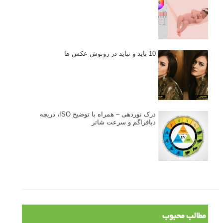
10 باید و نباید در روتوش عکس ها
درک نوردهی – همراه با توضیح ISO، دریچه
دیافراگم و سرعت شاتر
مطالب محبوب