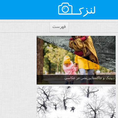
فهرست
دیپتیک و جاکستا‌پوزیشن در عکاسی