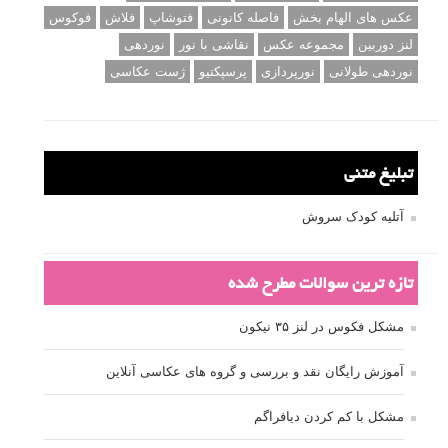
عکس های الهام بخش
فاصله کانونی
فتوشاپ
فلاش
فوکوس
لنز دوربین
مجموعه عکس
نقاشی با نور
نوردهی
نوردهی طولانی
نورپردازی
پرسپکتیو
ژست عکاسی
تبلیغ متنی
آتلیه کودک سروش
تازه ترین سوالات مطرح شده
مشکل فکوس در لنز ۳۵ نیکون
آموزش رایگان نقد و بررسی و گروه های عکاسی آنلاین
مشکل با کم کردن دیافراگم