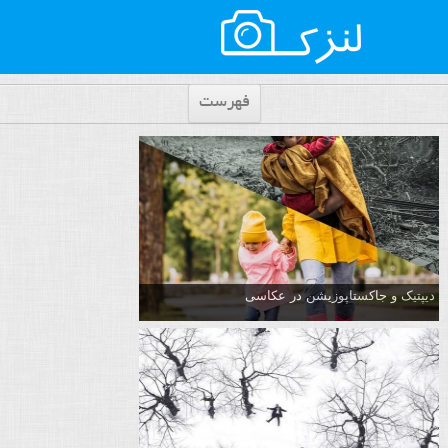
فهرست
دیپتیک و جاکستا‌پوزیشن در عکاسی