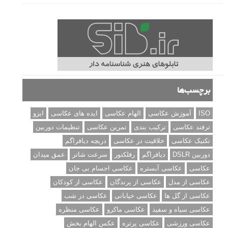
برچسب‌ها
ISO
آموزش عکاسی
الهام عکاسی
ایده های عکاسی
ایزو
ترفند عکاسی
ترکیب بندی
تمرین عکاسی
تنظیمات دوربین
تکنیک عکاسی
خلاقیت در عکاسی
دریچه دیافراگم
دوربین DSLR
دیافراگم
رفلکتور
سرعت شاتر
عمق میدان
عکاسی
عکاسی آبستره
عکاسی اجسام بی جان
عکاسی از مدل
عکاسی از پرندگان
عکاسی از کودکان
عکاسی از گل ها
عکاسی خیابانی
عکاسی در شب
عکاسی سیاه و سفید
عکاسی ماکرو
عکاسی منظره
عکاسی ورزشی
عکاسی پرتره
عکس الهام بخش