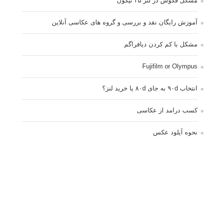
مشکل فکوس در لنز ۳۵ نیکون
آموزش رایگان نقد و بررسی و گروه های عکاسی آنلاین
مشکل با کم کردن دیافراگم
Fujifilm or Olympus
انتخاب ۹۰d به جای ۸۰d یا خرید لنز؟
کسب درامد از عکاسی
نحوه آپلود عکس
ارور cannot start live view
کم شدن ناگهانی نور در دوربین
نورسنجی فلاشر پرتابل