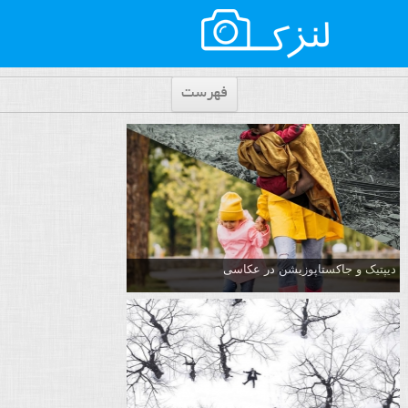
فهرست
دیپتیک و جاکستا‌پوزیشن در عکاسی