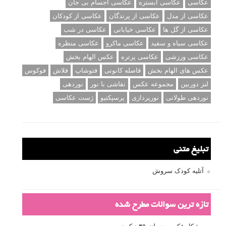
عکاسی
عکاسی آبستره
عکاسی اجسام بی جان
عکاسی از مدل
عکاسی از پرندگان
عکاسی از کودکان
عکاسی از گل ها
عکاسی خیابانی
عکاسی در شب
عکاسی سیاه و سفید
عکاسی ماکرو
عکاسی منظره
عکاسی ورزشی
عکاسی پرتره
عکس الهام بخش
عکس های الهام بخش
فاصله کانونی
فتوشاپ
فلاش
فوکوس
لنز دوربین
مجموعه عکس
نقاشی با نور
نوردهی
نوردهی طولانی
نورپردازی
پرسپکتیو
ژست عکاسی
تبلیغ متنی
آتلیه کودک سروش
تازه ترین سوالات مطرح شده