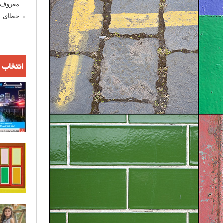
معروف ش
خطای اع
انتخاب 