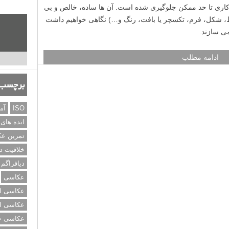
غ کاری تا حد ممکن جلوگیری شده است. آن ها ساده، خالص و بی
ط، شکل، فرم، تکسچر یا بافت، رنگ و…) نگاهی خواهیم داشت
ی سازند.
ادامه مطلب
برچسب‌
ISO
آم
ایده های
تمرین ع
خلاقیت د
دیافراگم
عکاسی
عکاسی از
عکاسی از
عکاسی خی