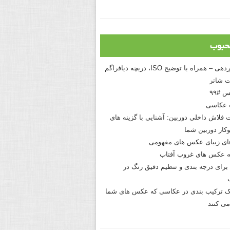
حبوب
درک نوردهی – همراه با توضیح ISO، دریچه دیافراگم
 شاتر
 #۹۹
 عکاسی
 فلاش داخلی دوربین: آشنایی با گزینه های
کار دوربین شما
های زیبای عکس های مفهومی
 عکس های غروب آفتاب
برای درجه بندی و تنظیم دقیق رنگ در
نیک ترکیب بندی در عکاسی که عکس های شما
می کنند