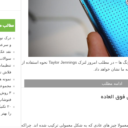
مطالب م
و سرعت
نقد عکس
سوالات
راهنمای عکاسی با موبایل برای استفاده از رنگ ها – در مطلب امروز لنزک Taylor Jennings نحوه استفاده از
تنظیمات
 ما نشان خواهد داد.
فلاش تو
نمونه 
ادامه مطلب
مجموعه
۳ روش 
فتوشاپ
۲۰ تک
را بهتر 
عمولا چیز های عادی که به شکل معمولی ترکیب شده اند. چراکه