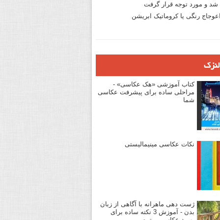
د و مورد توجه قرار گرفت
وجاج رنگی یا کروماتیک ابریشن
لنزک
کتاب آموزشی «هک عکاسی» -
مراحلی ساده برای پیشرفت عکاسی
شما
نکات عکاسی مینیمالیستی
ژست دهی ماهرانه با آگاهی از زبان
بدن - آموزش 3 نکته ساده برای
بهبود عکاسی پرتره