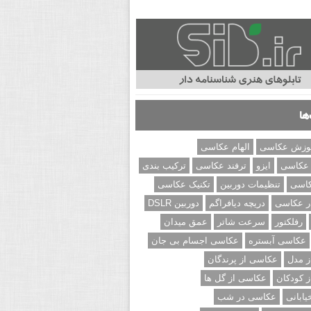
ها
وزش عکاسی
الهام عکاسی
 عکاسی
ایزو
ترفند عکاسی
ترکیب بندی
کاسی
تنظیمات دوربین
تکنیک عکاسی
ر عکاسی
دریچه دیافراگم
دوربین DSLR
رفلکتور
سرعت شاتر
عمق میدان
عکاسی آبستره
عکاسی اجسام بی جان
 مدل
عکاسی از پرندگان
 کودکان
عکاسی از گل ها
ابانی
عکاسی در شب