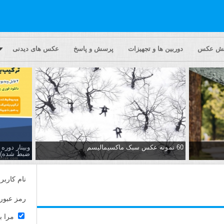
یش عکس
دوربین ها و تجهیزات
پرسش و پاسخ
عکس های دیدنی
60 نمونه عکس سبک ماکسیمالیسم
وبینار دور
ضبط شده)
نام کاربر
رمز عبور
مرا ب