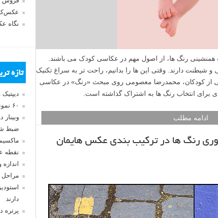
فروش 
عکس‌کا
نگاه ع
همنشینی رنگ ها، از اصول مهم در عکاسی کودک می باشند.
 کودک و نوزاد نیاز به لطافت٬ پاکی و شیطنت دارند. وقتی این ها را بدانیم، راحت تر به سراغ تکنیک
تازه تر
سی از کودکان، محمدرضا معصومی روی مبحث «رنگ» در عکاسی
دی برای انتخاب رنگ ها به اشتراک گذاشته است.
دیپتیک 
۶۰ نمونه عکس سبک ماکسیمالیسم
وبینار 
ادامه مطلب
ضبط شد
ئوری رنگ ها در ترکیب بندی عکس هایمان
ماکسیم
نقطه ع
اندازه 
مراحل 
استودیو
دارند
پرتره د