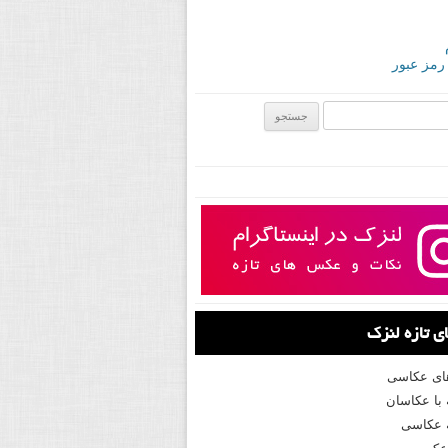
 رمز عبور
ی:
 تازه لنزک
های عکاسی
با عکاسان
 عکاسی