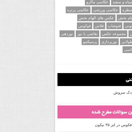
اه و سفید
عکاسی ماکرو
نظره
عکاسی ورزشی
عکاسی پرتره
ام بخش
عکس های الهام بخش
ونی
فتوشاپ
فلاش
فوکوس
ن
مجموعه عکس
نقاشی با نور
نوردهی
ولانی
نورپردازی
پرسپکتیو
اسی
تنی
کودک سروش
ین سوالات مطرح شده
 در لنز ۳۵ نیکون