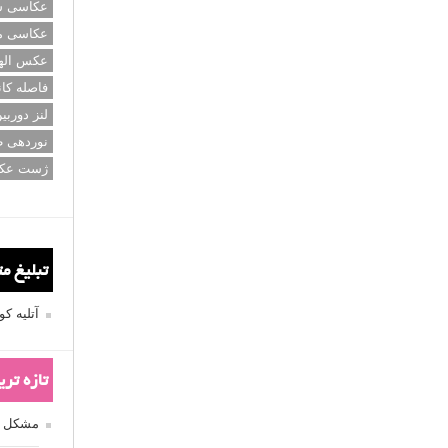
عکاسی سی
عکاسی م
عکس اله
فاصله کان
لنز دوربی
نوردهی ط
ژست عک
تبلیغ م
آتلیه 
تازه تر
مشکل فکوس