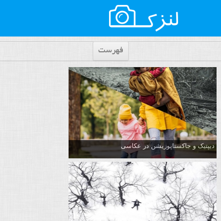
فهرست
دیپتیک و جاکستا‌پوزیشن در عکاسی