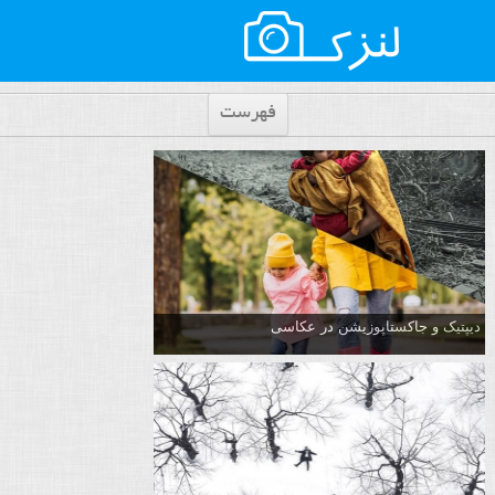
فهرست
دیپتیک و جاکستا‌پوزیشن در عکاسی