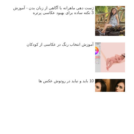
ژست دهی ماهرانه با آگاهی از زبان بدن - آموزش
3 نکته ساده برای بهبود عکاسی پرتره
آموزش انتخاب رنگ در عکاسی از کودکان
10 باید و نباید در روتوش عکس ها
درک نوردهی – همراه با توضیح ISO، دریچه
دیافراگم و سرعت شاتر