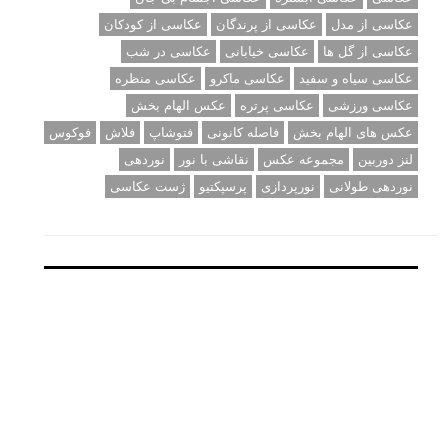
عکاسی از مدل
عکاسی از پرندگان
عکاسی از کودکان
عکاسی از گل ها
عکاسی خیابانی
عکاسی در شب
عکاسی سیاه و سفید
عکاسی ماکرو
عکاسی منظره
عکاسی ورزشی
عکاسی پرتره
عکس الهام بخش
عکس های الهام بخش
فاصله کانونی
فتوشاپ
فلاش
فوکوس
لنز دوربین
مجموعه عکس
نقاشی با نور
نوردهی
نوردهی طولانی
نورپردازی
پرسپکتیو
ژست عکاسی
تبلیغ متنی
آتلیه کودک سروش
تازه ترین سوالات مطرح شده
مشکل فکوس در لنز ۳۵ نیکون