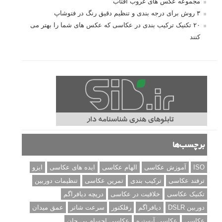
مجموعه عکس های غروب آفتاب
۳ روش برای درجه بندی و تنظیم دقیق رنگ در فتوشاپ
۲۰ تکنیک ترکیب بندی در عکاسی که عکس های شما را بهتر می
کنند
برچسب‌ها
ISO
آموزش عکاسی
الهام عکاسی
ایده های عکاسی
ایزو
ترفند عکاسی
ترکیب بندی
تمرین عکاسی
تنظیمات دوربین
تکنیک عکاسی
خلاقیت در عکاسی
دریچه دیافراگم
دوربین DSLR
دیافراگم
رفلکتور
سرعت شاتر
عمق میدان
عکاسی
عکاسی آبستره
عکاسی اجسام بی جان