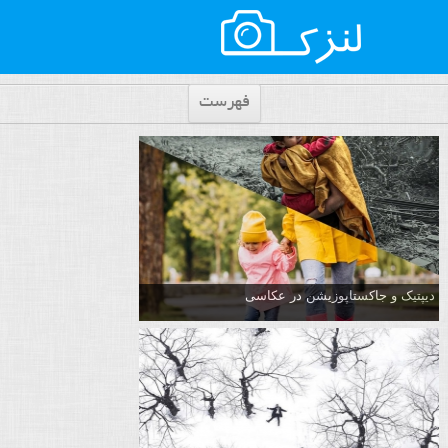
فهرست
دیپتیک و جاکستا‌پوزیشن در عکاسی