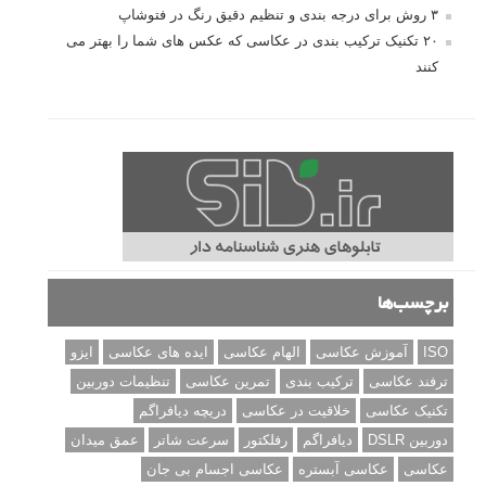
۳ روش برای درجه بندی و تنظیم دقیق رنگ در فتوشاپ
۲۰ تکنیک ترکیب بندی در عکاسی که عکس های شما را بهتر می
کنند
برچسب‌ها
ISO
آموزش عکاسی
الهام عکاسی
ایده های عکاسی
ایزو
ترفند عکاسی
ترکیب بندی
تمرین عکاسی
تنظیمات دوربین
تکنیک عکاسی
خلاقیت در عکاسی
دریچه دیافراگم
دوربین DSLR
دیافراگم
رفلکتور
سرعت شاتر
عمق میدان
عکاسی
عکاسی آبستره
عکاسی اجسام بی جان