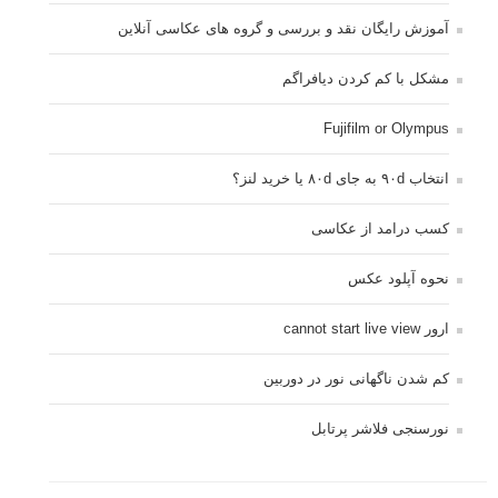
آموزش رایگان نقد و بررسی و گروه های عکاسی آنلاین
مشکل با کم کردن دیافراگم
Fujifilm or Olympus
انتخاب ۹۰d به جای ۸۰d یا خرید لنز؟
کسب درامد از عکاسی
نحوه آپلود عکس
ارور cannot start live view
کم شدن ناگهانی نور در دوربین
نورسنجی فلاشر پرتابل