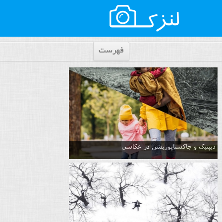
فهرست
دیپتیک و جاکستا‌پوزیشن در عکاسی