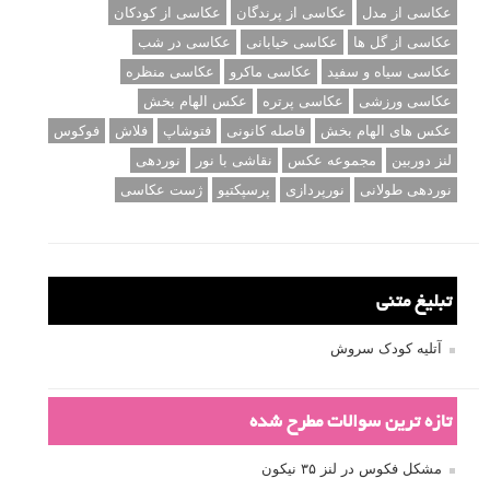
عکاسی از مدل
عکاسی از پرندگان
عکاسی از کودکان
عکاسی از گل ها
عکاسی خیابانی
عکاسی در شب
عکاسی سیاه و سفید
عکاسی ماکرو
عکاسی منظره
عکاسی ورزشی
عکاسی پرتره
عکس الهام بخش
عکس های الهام بخش
فاصله کانونی
فتوشاپ
فلاش
فوکوس
لنز دوربین
مجموعه عکس
نقاشی با نور
نوردهی
نوردهی طولانی
نورپردازی
پرسپکتیو
ژست عکاسی
تبلیغ متنی
آتلیه کودک سروش
تازه ترین سوالات مطرح شده
مشکل فکوس در لنز ۳۵ نیکون