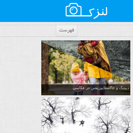
فهرست
دیپتیک و جاکستا‌پوزیشن در عکاسی