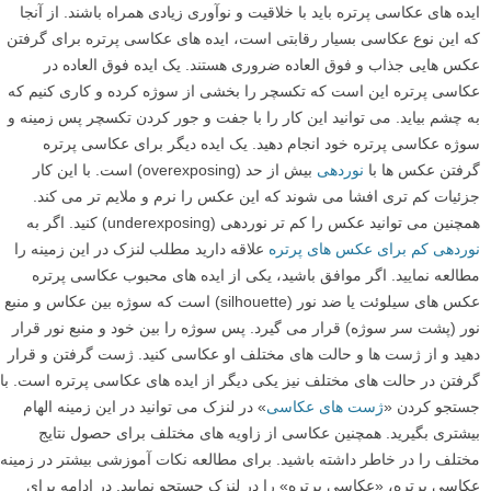
ایده های عکاسی پرتره باید با خلاقیت و نوآوری زیادی همراه باشند. از آنجا
که این نوع عکاسی بسیار رقابتی است، ایده های عکاسی پرتره برای گرفتن
عکس هایی جذاب و فوق العاده ضروری هستند. یک ایده فوق العاده در
عکاسی پرتره این است که تکسچر را بخشی از سوژه کرده و کاری کنیم که
به چشم بیاید. می توانید این کار را با جفت و جور کردن تکسچر پس زمینه و
سوژه عکاسی پرتره خود انجام دهید. یک ایده دیگر برای عکاسی پرتره
گرفتن عکس ها با
نوردهی
بیش از حد (overexposing) است. با این کار
جزئیات کم تری افشا می شوند که این عکس را نرم و ملایم تر می کند.
همچنین می توانید عکس را کم تر نوردهی (underexposing) کنید. اگر به
نوردهی کم برای عکس های پرتره
علاقه دارید مطلب لنزک در این زمینه را
مطالعه نمایید. اگر موافق باشید، یکی از ایده های محبوب عکاسی پرتره
عکس های سیلوئت یا ضد نور (silhouette) است که سوژه بین عکاس و منبع
نور (پشت سر سوژه) قرار می گیرد. پس سوژه را بین خود و منبع نور قرار
دهید و از ژست ها و حالت های مختلف او عکاسی کنید. ژست گرفتن و قرار
گرفتن در حالت های مختلف نیز یکی دیگر از ایده های عکاسی پرتره است. با
جستجو کردن «
ژست های عکاسی
» در لنزک می توانید در این زمینه الهام
بیشتری بگیرید. همچنین عکاسی از زاویه های مختلف برای حصول نتایج
مختلف را در خاطر داشته باشید. برای مطالعه نکات آموزشی بیشتر در زمینه
عکاسی پرتره، «عکاسی پرتره» را در لنزک جستجو نمایید. در ادامه برای