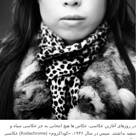
در روزهای آغازین عکاسی، عکاس ها هیچ انتخابی به جز عکاسی سیاه و
سفید نداشتند. سپس در سال ۱۹۳۶، «کوداکروم» (Kodachrome) عکاسی