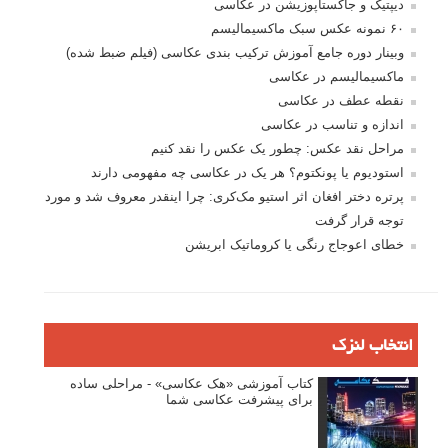
دیپتیک و جاکستا‌پوزیشن در عکاسی
۶۰ نمونه عکس سبک ماکسیمالیسم
وبینار دوره جامع آموزش ترکیب بندی عکاسی (فیلم ضبط شده)
ماکسیمالیسم در عکاسی
نقطه عطف در عکاسی
اندازه و تناسب در عکاسی
مراحل نقد عکس: چطور یک عکس را نقد کنیم
استودیوم یا پونکتوم؟ هر یک در عکاسی چه مفهومی دارند
پرتره دختر افغان اثر استیو مک‌کری: چرا اینقدر معروف شد و مورد
توجه قرار گرفت
خطای اعوجاج رنگی یا کروماتیک ابریشن
انتخاب لنزک
کتاب آموزشی «هک عکاسی» - مراحلی ساده
برای پیشرفت عکاسی شما