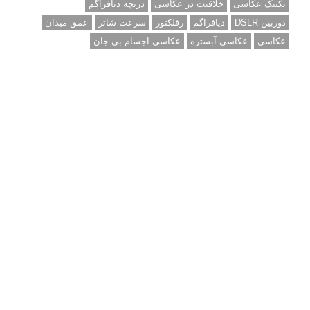
تکنیک عکاسی
خلاقیت در عکاسی
دریچه دیافراگم
دوربین DSLR
دیافراگم
رفلکتور
سرعت شاتر
عمق میدان
عکاسی
عکاسی آبستره
عکاسی اجسام بی جان
عکاسی از مدل
عکاسی از پرندگان
عکاسی از کودکان
عکاسی از گل ها
عکاسی خیابانی
عکاسی در شب
عکاسی سیاه و سفید
عکاسی ماکرو
عکاسی منظره
عکاسی ورزشی
عکاسی پرتره
عکس الهام بخش
عکس های الهام بخش
فاصله کانونی
فتوشاپ
فلاش
فوکوس
لنز دوربین
مجموعه عکس
نقاشی با نور
نوردهی
نوردهی طولانی
نورپردازی
پرسپکتیو
ژست عکاسی
تبلیغ متنی
آتلیه کودک سروش