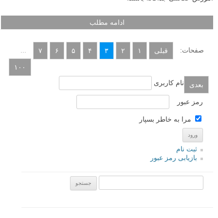
ادامه مطلب
صفحات:
...
قبلی
۱
۲
۳
۴
۵
۶
۷
۱۰۰
نام کاربری
بعدی
رمز عبور
مرا به خاطر بسپار
ثبت نام
بازیابی رمز عبور
جستجو یرای: