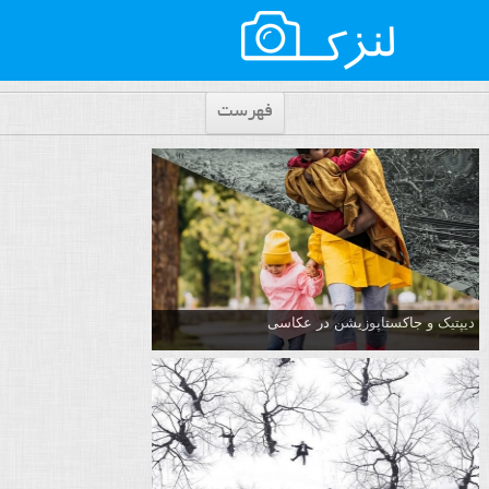
فهرست
دیپتیک و جاکستا‌پوزیشن در عکاسی