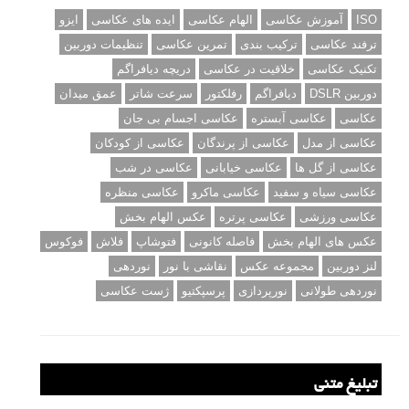
ISO
آموزش عکاسی
الهام عکاسی
ایده های عکاسی
ایزو
ترفند عکاسی
ترکیب بندی
تمرین عکاسی
تنظیمات دوربین
تکنیک عکاسی
خلاقیت در عکاسی
دریچه دیافراگم
دوربین DSLR
دیافراگم
رفلکتور
سرعت شاتر
عمق میدان
عکاسی
عکاسی آبستره
عکاسی اجسام بی جان
عکاسی از مدل
عکاسی از پرندگان
عکاسی از کودکان
عکاسی از گل ها
عکاسی خیابانی
عکاسی در شب
عکاسی سیاه و سفید
عکاسی ماکرو
عکاسی منظره
عکاسی ورزشی
عکاسی پرتره
عکس الهام بخش
عکس های الهام بخش
فاصله کانونی
فتوشاپ
فلاش
فوکوس
لنز دوربین
مجموعه عکس
نقاشی با نور
نوردهی
نوردهی طولانی
نورپردازی
پرسپکتیو
ژست عکاسی
تبلیغ متنی