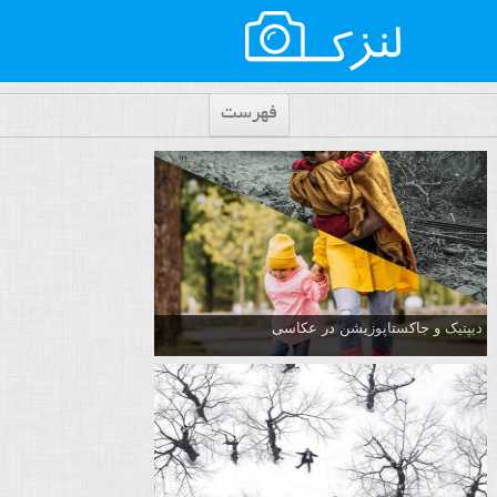
فهرست
دیپتیک و جاکستا‌پوزیشن در عکاسی