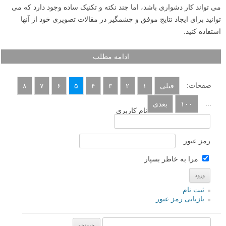
می تواند کار دشواری باشد، اما چند نکته و تکنیک ساده وجود دارد که می
توانید برای ایجاد نتایج موفق و چشمگیر در مقالات تصویری خود از آنها
استفاده کنید.
ادامه مطلب
صفحات:
قبلی
۱
۲
۳
۴
۵
۶
۷
۸
...
۱۰۰
بعدی
نام کاربری
رمز عبور
مرا به خاطر بسپار
ثبت نام
بازیابی رمز عبور
جستجو یرای: