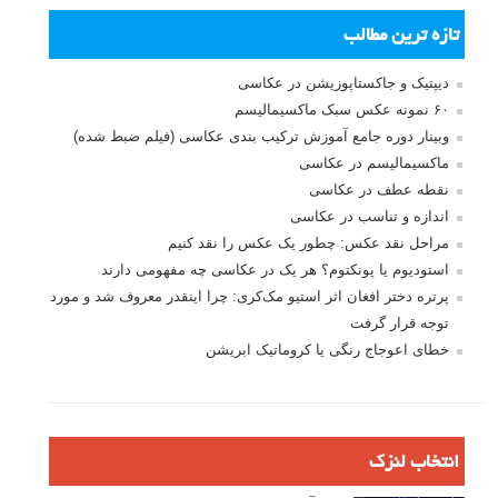
تازه ترین مطالب
دیپتیک و جاکستا‌پوزیشن در عکاسی
۶۰ نمونه عکس سبک ماکسیمالیسم
وبینار دوره جامع آموزش ترکیب بندی عکاسی (فیلم ضبط شده)
ماکسیمالیسم در عکاسی
نقطه عطف در عکاسی
اندازه و تناسب در عکاسی
مراحل نقد عکس: چطور یک عکس را نقد کنیم
استودیوم یا پونکتوم؟ هر یک در عکاسی چه مفهومی دارند
پرتره دختر افغان اثر استیو مک‌کری: چرا اینقدر معروف شد و مورد
توجه قرار گرفت
خطای اعوجاج رنگی یا کروماتیک ابریشن
انتخاب لنزک