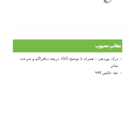
مطالب محبوب
درک نوردهی – همراه با توضیح ISO، دریچه دیافراگم و سرعت
شاتر
نقد عکس #۹۹
سوالات عکاسی
تنظیمات فلاش داخلی دوربین: آشنایی با گزینه های فلاش توکار
دوربین شما
نمونه های زیبای عکس های مفهومی
مجموعه عکس های غروب آفتاب
۳ روش برای درجه بندی و تنظیم دقیق رنگ در فتوشاپ
۲۰ تکنیک ترکیب بندی در عکاسی که عکس های شما را بهتر می
کنند