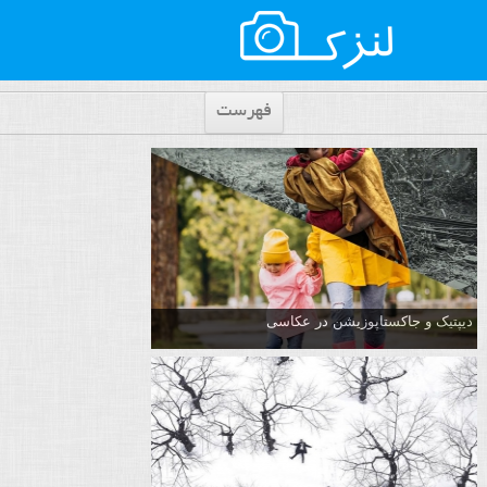
فهرست
دیپتیک و جاکستا‌پوزیشن در عکاسی