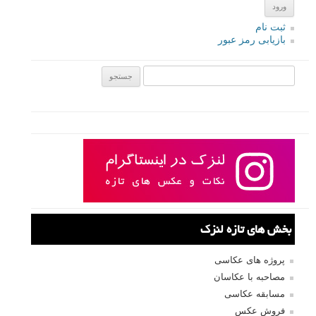
کانتکت شیت (Contact Sheet) در عکاسی آنالوگ به عکاس این امکان را
می داد که نتایج یک رول فیلم را پیش از چاپ بررسی کرده و فریم هایی که
می خواهد چاپ کند را انتخاب کند. کانتکت شیت در جریان انتقال به عکاسی
دیجیتال همچنان باقی مانده است. اگرچه این روزها کانتکت شیت در خدمت
هدف متفاوتی است، اما می تواند به شما کمک کند تا نتایج یک جلسه عکاسی
را ببینید و بهترین عکس های خود را آسان تر به اشتراک بگذارید. این مقاله
راهنمایی است برای درک این که چرا کانتکت شیت ها همچنان مفید هستند، و
چگونه می توان یک نسخه دیجیتالی از آنها را ساخت.
ادامه مطلب
صفحات:
...
قبلی
۱
۲
۳
۴
۵
۶
۷
۲۱۵
نام کاربری
بعدی