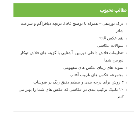
آموزش انتخاب رنگ در عکاسی از کودکان
10 باید و نباید در روتوش عکس ها
درک نوردهی – همراه با توضیح ISO، دریچه
دیافراگم و سرعت شاتر