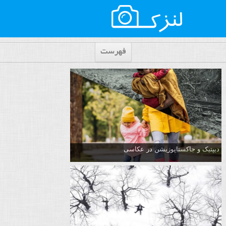
فهرست
دیپتیک و جاکستا‌پوزیشن در عکاسی