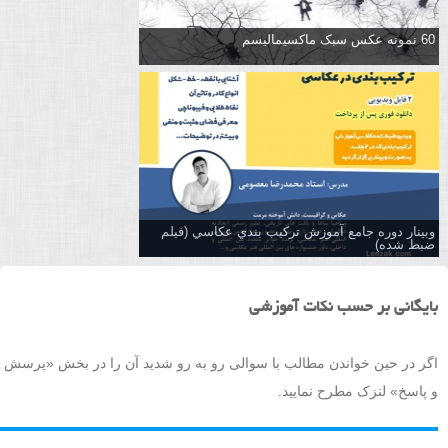
60 نمونه عکس سبک ماکسیمالیسم
وبینار دوره جامع آموزش تركيب بندي عكاسي (فیلم
ضبط شده)
بایگانی بر حسب نکات آموزشی
اگر در حین خواندن مطالب با سوالی رو به رو شدید آن را در بخش «پرسش
و پاسخ» لنزک مطرح نمایید.