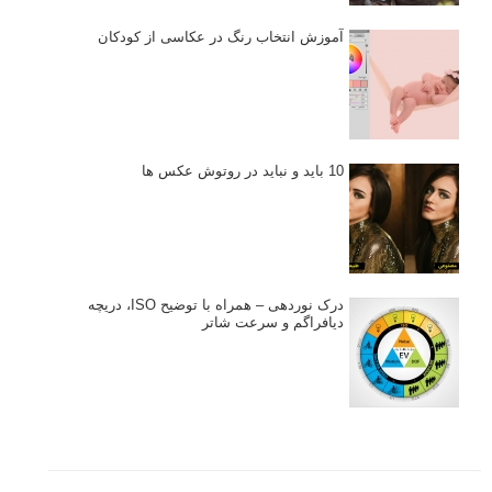
توجه قرار گرفت
خطای اعوجاج رنگی یا کروماتیک ابریشن
انتخاب لنزک
کتاب آموزشی «هک عکاسی» - مراحلی ساده
برای پیشرفت عکاسی شما
نکات عکاسی مینیمالیستی
ژست دهی ماهرانه با آگاهی از زبان بدن - آموزش
3 نکته ساده برای بهبود عکاسی پرتره