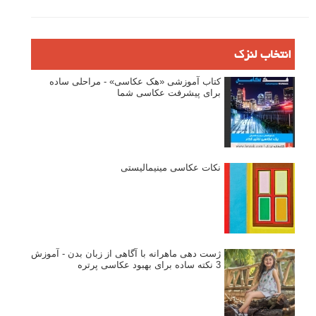
مصاحبه با عکاسان
مسابقه عکاسی
فروش عکس
عکس‌کاوی
نگاه عکاس
تازه ترین مطالب
دیپتیک و جاکستا‌پوزیشن در عکاسی
۶۰ نمونه عکس سبک ماکسیمالیسم
وبینار دوره جامع آموزش ترکیب بندی عکاسی (فیلم ضبط شده)
ماکسیمالیسم در عکاسی
نقطه عطف در عکاسی
اندازه و تناسب در عکاسی
مراحل نقد عکس: چطور یک عکس را نقد کنیم
استودیوم یا پونکتوم؟ هر یک در عکاسی چه مفهومی دارند
پرتره دختر افغان اثر استیو مک‌کری: چرا اینقدر معروف شد و مورد