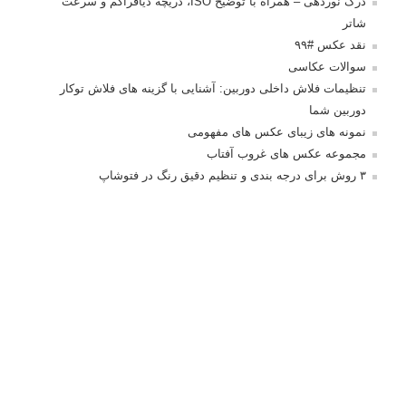
درک نوردهی – همراه با توضیح ISO، دریچه دیافراگم و سرعت
شاتر
نقد عکس #۹۹
سوالات عکاسی
تنظیمات فلاش داخلی دوربین: آشنایی با گزینه های فلاش توکار
دوربین شما
نمونه های زیبای عکس های مفهومی
مجموعه عکس های غروب آفتاب
۳ روش برای درجه بندی و تنظیم دقیق رنگ در فتوشاپ
۲۰ تکنیک ترکیب بندی در عکاسی که عکس های شما را بهتر می
کنند