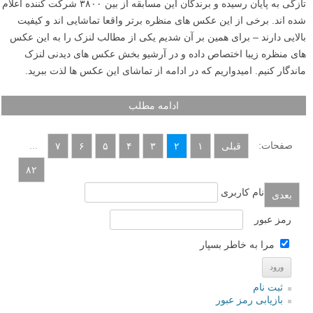
تازگی به پایان رسیده و برندگان این مسابقه از بین ۳۸۰۰ شرکت کننده اعلام
شده اند. برخی از این عکس های منظره برتر واقعا تماشایی اند و کیفیت
بالایی دارند – برای همین بر آن شدیم یکی از مطالب لنزک را به این عکس
های منظره زیبا اختصاص داده و در آرشیو بخش عکس های دیدنی لنزک
ماندگار کنیم. امیدواریم که در ادامه از تماشای این عکس ها لذت ببرید.
ادامه مطلب
صفحات:
...
قبلی
۱
۲
۳
۴
۵
۶
۷
۸۲
نام کاربری
بعدی
رمز عبور
مرا به خاطر بسپار
ثبت نام
بازیابی رمز عبور