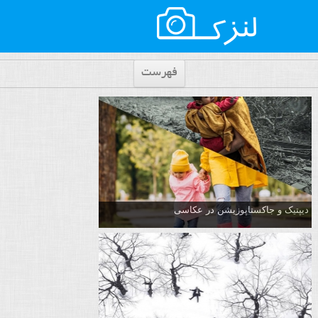
فهرست
دیپتیک و جاکستا‌پوزیشن در عکاسی