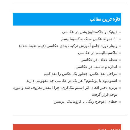
تازه ترین مطالب
دیپتیک و جاکستا‌پوزیشن در عکاسی
۶۰ نمونه عکس سبک ماکسیمالیسم
وبینار دوره جامع آموزش ترکیب بندی عکاسی (فیلم ضبط شده)
ماکسیمالیسم در عکاسی
نقطه عطف در عکاسی
اندازه و تناسب در عکاسی
مراحل نقد عکس: چطور یک عکس را نقد کنیم
استودیوم یا پونکتوم؟ هر یک در عکاسی چه مفهومی دارند
پرتره دختر افغان اثر استیو مک‌کری: چرا اینقدر معروف شد و مورد
توجه قرار گرفت
خطای اعوجاج رنگی یا کروماتیک ابریشن