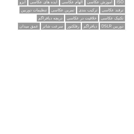
ISO
آموزش عکاسی
الهام عکاسی
ایده های عکاسی
ایزو
ترفند عکاسی
ترکیب بندی
تمرین عکاسی
تنظیمات دوربین
تکنیک عکاسی
خلاقیت در عکاسی
دریچه دیافراگم
دوربین DSLR
دیافراگم
رفلکتور
سرعت شاتر
عمق میدان
عکاسی
عکاسی آبستره
عکاسی اجسام بی جان
عکاسی از مدل
عکاسی از پرندگان
عکاسی از کودکان
عکاسی از گل ها
عکاسی خیابانی
عکاسی در شب
عکاسی سیاه و سفید
عکاسی ماکرو
عکاسی منظره
عکاسی ورزشی
عکاسی پرتره
عکس الهام بخش
عکس های الهام بخش
فاصله کانونی
فتوشاپ
فلاش
فوکوس
لنز دوربین
مجموعه عکس
نقاشی با نور
نوردهی
نوردهی طولانی
نورپردازی
پرسپکتیو
ژست عکاسی
تبلیغ متنی