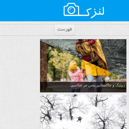
فهرست
دیپتیک و جاکستا‌پوزیشن در عکاسی