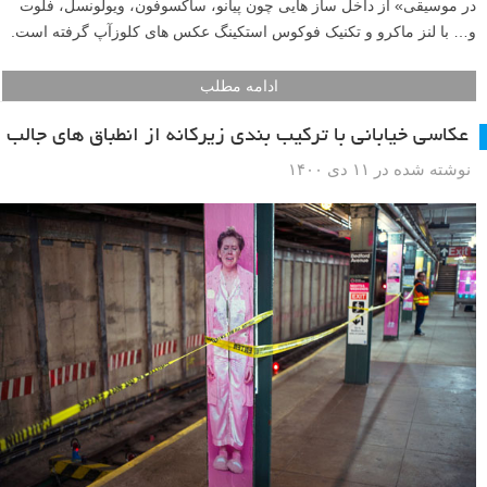
در موسیقی» از داخل ساز هایی چون پیانو، ساکسوفون، ویولونسل، فلوت
و… با لنز ماکرو و تکنیک فوکوس استکینگ عکس های کلوزآپ گرفته است.
ادامه مطلب
عکاسی خیابانی با ترکیب بندی زیرکانه از انطباق های جالب
نوشته شده در ۱۱ دی ۱۴۰۰