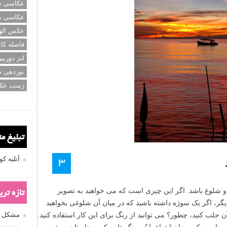
عکاسی سی
عکاسی م
عکس اله
فاصله کان
لنز دوربی
نوردهی ط
ژست عک
تبلیغ م
آتلیه 
۳
 شلوغ باشد. اگر این چیزی است که می خواهید به تصویر
تازه تر
، اگر یک سوژه داشته باشید که در میان آن شلوغی بخواهید
ه آن جلب کنید، چطور؟ می توانید از رنگ برای این کار استفاده کنید.
مشکل فکوس
این است که میزان اشباع یا تُن رنگ هایی که به داستان سوژه