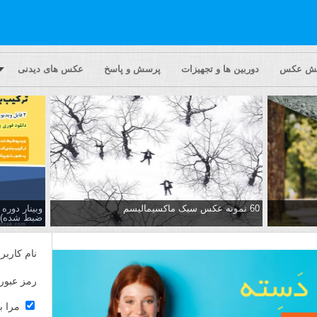
یش عکس
دوربین ها و تجهیزات
پرسش و پاسخ
عکس های دیدنی
60 نمونه عکس سبک ماکسیمالیسم
وبینار دور
ضبط شده)
نام کاربر
رمز عبور
مرا ب