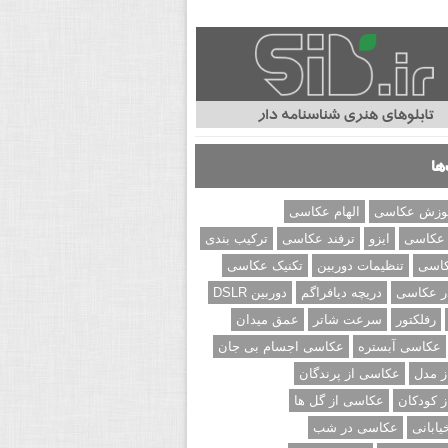
ها
وزش عکاسی
الهام عکاسی
 عکاسی
ایزو
ترفند عکاسی
ترکیب بندی
کاسی
تنظیمات دوربین
تکنیک عکاسی
ر عکاسی
دریچه دیافراگم
دوربین DSLR
رفلکتور
سرعت شاتر
عمق میدان
عکاسی آبستره
عکاسی اجسام بی جان
 مدل
عکاسی از پرندگان
 کودکان
عکاسی از گل ها
ابانی
عکاسی در شب