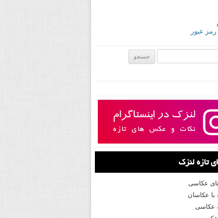
 رمز عبور
ی:
 تازه لنزک
های عکاسی
با عکاسان
 عکاسی