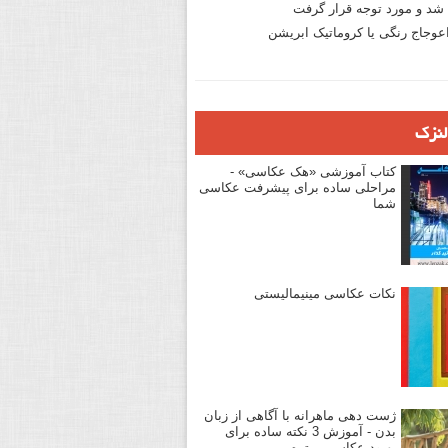
د و مورد توجه قرار گرفت
وجاج رنگی یا کروماتیک ابریشن
لنزک
کتاب آموزشی «هک عکاسی» -
مراحلی ساده برای پیشرفت عکاسی
شما
نکات عکاسی مینیمالیستی
ژست دهی ماهرانه با آگاهی از زبان
بدن - آموزش 3 نکته ساده برای
بهبود عکاسی پرتره