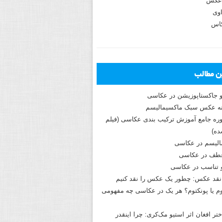
عکس
وی
کاس
ین مطالب
و جاکستا‌پوزیشن در عکاسی
دوره جامع آموزش ترکیب بندی عکاسی (فیلم
ه)
الیسم در عکاسی
طف در عکاسی
و تناسب در عکاسی
نقد عکس: چطور یک عکس را نقد کنیم
م یا پونکتوم؟ هر یک در عکاسی چه مفهومی
ختر افغان اثر استیو مک‌کری: چرا اینقدر