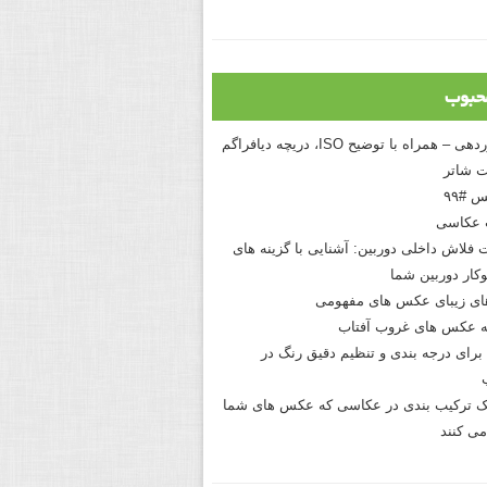
حبوب
درک نوردهی – همراه با توضیح ISO، دریچه دیافراگم
 شاتر
 #۹۹
 عکاسی
 فلاش داخلی دوربین: آشنایی با گزینه های
کار دوربین شما
های زیبای عکس های مفهومی
 عکس های غروب آفتاب
برای درجه بندی و تنظیم دقیق رنگ در
نیک ترکیب بندی در عکاسی که عکس های شما
می کنند