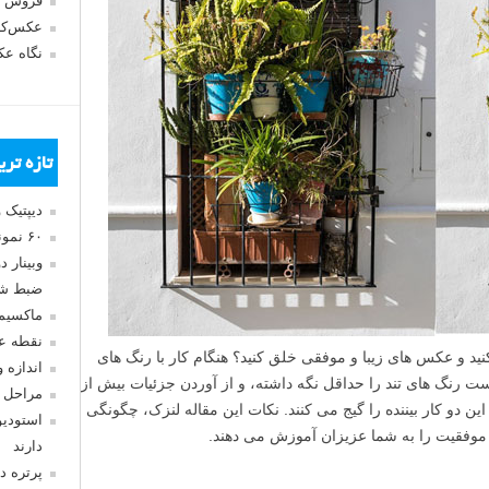
فروش 
عکس‌کا
نگاه ع
تازه تر
دیپتیک 
۶۰ نمونه عکس سبک ماکسیمالیسم
وبینار 
ضبط شد
ماکسیم
نقطه ع
نید و عکس های زیبا و موفقی خلق کنید؟ هنگام کار با رنگ های
اندازه 
ت رنگ های تند را حداقل نگه داشته، و از آوردن جزئیات بیش از
مراحل 
ین دو کار بیننده را گیج می کنند. نکات این مقاله لنزک، چگونگی
استودیو
ا موفقیت را به شما عزیزان آموزش می دهند.
دارند
پرتره د