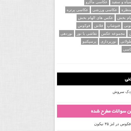
اه و سفید
عکاسی ماکرو
نظره
عکاسی ورزشی
عکاسی پرتره
ام بخش
عکس های الهام بخش
ونی
فتوشاپ
فلاش
فوکوس
ن
مجموعه عکس
نقاشی با نور
نوردهی
ولانی
نورپردازی
پرسپکتیو
اسی
تنی
کودک سروش
ین سوالات مطرح شده
 در لنز ۳۵ نیکون