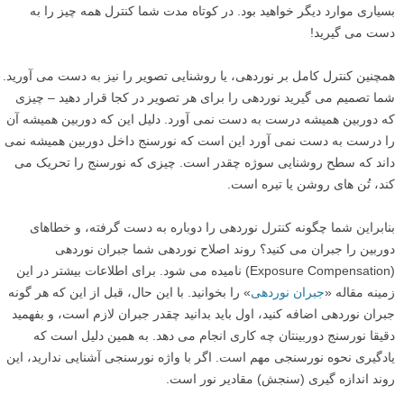
بسیاری موارد دیگر خواهید بود. در کوتاه مدت شما کنترل همه چیز را به
دست می گیرید!
همچنین کنترل کامل بر نوردهی، یا روشنایی تصویر را نیز به دست می آورید.
شما تصمیم می گیرید نوردهی را برای هر تصویر در کجا قرار دهید – چیزی
که دوربین همیشه درست به دست نمی آورد. دلیل این که دوربین همیشه آن
را درست به دست نمی آورد این است که نورسنج داخل دوربین همیشه نمی
داند که سطح روشنایی سوژه چقدر است. چیزی که نورسنج را تحریک می
کند، تُن های روشن یا تیره است.
بنابراین شما چگونه کنترل نوردهی را دوباره به دست گرفته، و خطاهای
دوربین را جبران می کنید؟ روند اصلاح نوردهی شما جبران نوردهی
(Exposure Compensation) نامیده می شود. برای اطلاعات بیشتر در این
زمینه مقاله «
جبران نوردهی
» را بخوانید. با این حال، قبل از این که هر گونه
جبران نوردهی اضافه کنید، اول باید بدانید چقدر جبران لازم است، و بفهمید
دقیقا نورسنج دوربینتان چه کاری انجام می دهد. به همین دلیل است که
یادگیری نحوه نورسنجی مهم است. اگر با واژه نورسنجی آشنایی ندارید، این
روند اندازه گیری (سنجش) مقادیر نور است.