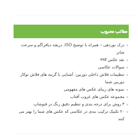
مطالب محبوب
درک نوردهی – همراه با توضیح ISO، دریچه دیافراگم و سرعت
شاتر
نقد عکس #۹۹
سوالات عکاسی
تنظیمات فلاش داخلی دوربین: آشنایی با گزینه های فلاش توکار
دوربین شما
نمونه های زیبای عکس های مفهومی
مجموعه عکس های غروب آفتاب
۳ روش برای درجه بندی و تنظیم دقیق رنگ در فتوشاپ
۲۰ تکنیک ترکیب بندی در عکاسی که عکس های شما را بهتر می
کنند