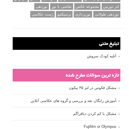
لنز دوربین
مجموعه عکس
نقاشی با نور
نوردهی
نوردهی طولانی
نورپردازی
پرسپکتیو
ژست عکاسی
تبلیغ متنی
آتلیه کودک سروش
تازه ترین سوالات مطرح شده
مشکل فکوس در لنز ۳۵ نیکون
آموزش رایگان نقد و بررسی و گروه های عکاسی آنلاین
مشکل با کم کردن دیافراگم
Fujifilm or Olympus