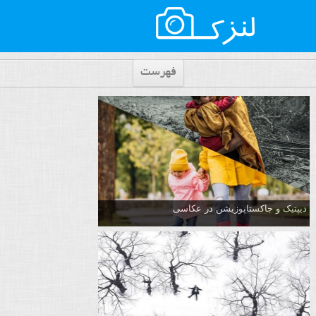
فهرست
دیپتیک و جاکستا‌پوزیشن در عکاسی