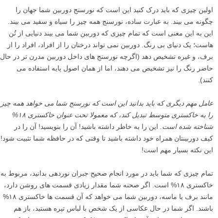
اولین چیزی که باید درک کنید این است که نورسنج دوربین شما جهان را
چگونه می بیند. به عبارت ساده، نورسنج همه چیز را سیاه و سفید می بیند.
این به این معنی است که تمام چیزی که دوربین شما می بیند دنیایی از تُن
هاست؛ یک دنیای بی رنگ. دوربین نمی تواند درختان را از افراد، افراد را از
برف، و غیره تشخیص دهد (اگرچه نورسنج های داخل دوربین مدرن تر در حال
حاضر رنگ را نیز تشخیص می دهند، اما از همان اصول پایه استفاده می
کنند).
عامل مهم دیگری که باید بدانید این است که نورسنج شما می خواهد همه چیز
را به خاکستری متوسط تبدیل کند، که معمولا تحت عنوان خاکستری ۱۸%
شناخته شده است.
این را به خاطر داشته باشید! آن را بنویسید! آن را در
کیف دوربینتان همراه خود داشته باشید تا وقتی که در حافظه شما تثبیت شود!
این نکته بسیار مهم است!
تمام چیزی که شما باید در مورد انجام صحیح جبران نوردهی بدانید، مربوط به
خاکستری ۱۸% است. اگر صحنه شما مقدار زیادی قسمت های روشن دارد،
مانند برف یا ماسه، دوربین شما می خواهد که آن قسمت ها خاکستری ۱۸%
باشند. اگر شما در حال عکاسی از یک شخص با لباس تیره هستید، باز هم