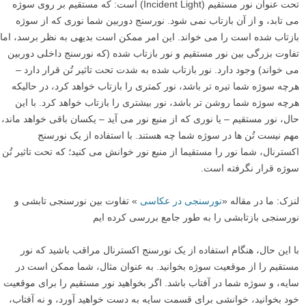
تحت عنوان نور مستقیم (Incident Light) است: که مستقیم بر روی سوژه
می تابد، و از آن بازتاب نمی شود. نورسنج دوربین شما نوری که از سوژه
بازتاب شده است را می خواند. این امر ممکن است بدیهی به نظر برسد، اما
تفاوت بزرگی بین نور مستقیم و نور بازتاب شده (که نورسنج داخلی دوربین
می خواند) وجود دارد. نور بازتاب شده به شدت تحت تاثیر تُن قرار دارد –
هرچه سوژه شما تیره تر باشد، نور کمتری را بازتاب خواهد کرد، در حالیکه
هرچه سوژه شما روشن تر باشد، نور بیشتری را بازتاب خواهد کرد. با این
حال، نور مستقیم – یا نوری که از منبع نور می آید – یکسان باقی خواهد ماند،
مهم نیست تُن ها در سوژه شما چه هستند. با استفاده از یک نورسنج
اکسترنال، شما نور را مستقیما از منبع نور خوانش می کنید؛ که تحت تاثیر تُن
سوژه قرار نگرفته است.
لنزک: ما در مقاله «
نورسنجی در عکاسی
» تفاوت بین نورسنجی تابشی و
نورسنجی بازتابشی را به طور جامع بررسی کرده ایم
با این حال، هنگام استفاده از یک نورسنج اکسترنال مراقب باشید که نور
مستقیم را از موقعیت سوژه بخوانید. به عنوان مثال، شما ممکن است در
سایه، و سوژه شما در آفتاب باشد. اگر بخواهید نور مستقیم را برای موقعیت
خود بخوانید، خوانشی برای قسمت سایه به دست خواهید آورد، و نه آفتاب،