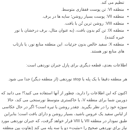
تنظیم می کند.
منطقه VI: تن پوست قفقازی متوسط.
منطقه VII: پوست بسیار روشن؛ سایه ها در برف.
منطقه VIII: روشن ترین تُن با بافت.
منطقه IX: تن کم بدون بافت، (به عنوان مثال، برف درخشان با نور
خیره کننده).
منطقه X: سفید خالص بدون جزئیات. این منطقه منابع نور، یا بازتاب
های منابع نور هستند.
اطلاعات بعدی، قطعه دیگری برای پازل جبران نوردهی است:
هر منطقه دقیقا با یک پله یا stop نوردهی (از منطقه دیگر) جدا می شود.
اکنون که این اطلاعات را دارید، چطور از آنها استفاده می کنید؟! می دانید که
دوربین شما برای منطقه V، یا خاکستری متوسط نورسنجی می کند، حالا
سوژه خود را در نظر بگیرید. چقدر روشن یا تیره است؟ اگر در حال عکاسی
از لباس سفید یک عروس باشید، بسیار روشن و دارای بافت است؛ بنابراین
طبق نمودار در منطقه VII یا VIII قرار خواهد گرفت، که جبران نوردهی مورد
نیاز برای نوردهی صحیح را «مثبت» دو یا سه پله می کند (تفاوت بین منطقه