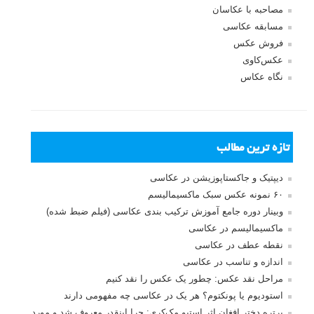
مصاحبه با عکاسان
مسابقه عکاسی
فروش عکس
عکس‌کاوی
نگاه عکاس
تازه ترین مطالب
دیپتیک و جاکستا‌پوزیشن در عکاسی
۶۰ نمونه عکس سبک ماکسیمالیسم
وبینار دوره جامع آموزش ترکیب بندی عکاسی (فیلم ضبط شده)
ماکسیمالیسم در عکاسی
نقطه عطف در عکاسی
اندازه و تناسب در عکاسی
مراحل نقد عکس: چطور یک عکس را نقد کنیم
استودیوم یا پونکتوم؟ هر یک در عکاسی چه مفهومی دارند
پرتره دختر افغان اثر استیو مک‌کری: چرا اینقدر معروف شد و مورد