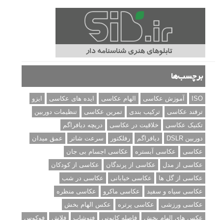
برچسب‌ها
ISO
آموزش عکاسی
الهام عکاسی
ایده های عکاسی
ایزو
ترفند عکاسی
ترکیب بندی
تمرین عکاسی
تنظیمات دوربین
تکنیک عکاسی
خلاقیت در عکاسی
دریچه دیافراگم
دوربین DSLR
دیافراگم
رفلکتور
سرعت شاتر
عمق میدان
عکاسی
عکاسی آبستره
عکاسی اجسام بی جان
عکاسی از مدل
عکاسی از پرندگان
عکاسی از کودکان
عکاسی از گل ها
عکاسی خیابانی
عکاسی در شب
عکاسی سیاه و سفید
عکاسی ماکرو
عکاسی منظره
عکاسی ورزشی
عکاسی پرتره
عکس الهام بخش
عکس های الهام بخش
فاصله کانونی
فتوشاپ
فلاش
فوکوس