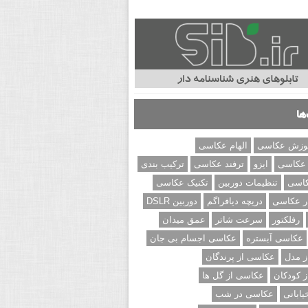
ها
وزش عکاسی
الهام عکاسی
 عکاسی
ایزو
ترفند عکاسی
ترکیب بندی
کاسی
تنظیمات دوربین
تکنیک عکاسی
ر عکاسی
دریچه دیافراگم
دوربین DSLR
رفلکتور
سرعت شاتر
عمق میدان
عکاسی آبستره
عکاسی اجسام بی جان
 مدل
عکاسی از پرندگان
 کودکان
عکاسی از گل ها
ابانی
عکاسی در شب