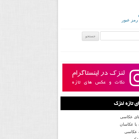
 رمز عبور
ی:
 تازه لنزک
های عکاسی
با عکاسان
 عکاسی