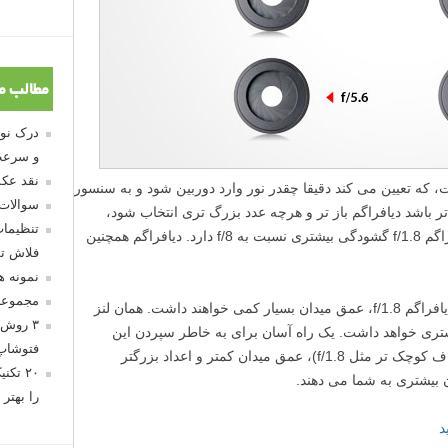
مطالب م
و سرعت
نقد عکس
، که تعیین می کند دقیقا چقدر نور وارد دوربین شود و به سنسور
سوالات
باشد دیافراگم باز تر و هرچه عدد بزرگ تری انتخاب شود،
تنظیمات
دیافراگم بسته تر خواهد بود. برای مثال دیافراگم f/1.8 گشودگی بیشتری نسبت به f/8 دارد. دیافراگم همچنین
فلاش تو
نمونه 
مجموعه
به عنوان مثال، لنزهایی با حداکثر گشودگی دیافراگم f/1.8، عمق میدان بسیار کمی خواهند داشت. همان لنز
۳ روش 
ق میدان بیشتری خواهد داشت. یک راه آسان برای به خاطر سپردن این
فتوشاپ
مسئله این است که اعداد کوچکتر (ضرایب اف کوچک تر مثل f/1.8)، عمق میدان کمتر و اعداد بزرگتر
۲۰ تک
را بهتر 
د