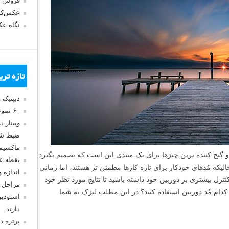
فروش 
عکس‌کا
نگاه ع
تازه تر
دیپتیک 
۶۰ نمونه عکس سبک ماکسیمالیسم
وبینار 
ضبط شد
ماکسیم
گیج کننده ترین چیزها برای یک مبتدی این است که تصمیم بگیرد
نقطه ع
حالیکه مُدهای خودکار برای تازه کارها مطمئن تر هستند، اما زمانی
اندازه 
نترل بیشتری بر دوربین خود داشته باشید تا نتایج مورد نظر خود
مراحل 
از کدام مُد دوربین استفاده کنید؟ در این مطلب لنزک به شما
استودیو
دارند
پرتره د