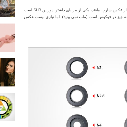
عمق میدان، یا کنترل اینکه چه قسمت هایی از عکس شارپ بیافتد، یکی از مزایای داشتن دوربین SLR است.
همه چیز در فوکوس است (مات نمی بینید). اما نیازی نیست عکس