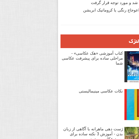
د و مورد توجه قرار گرفت
وجاج رنگی یا کروماتیک ابریشن
لنزک
کتاب آموزشی «هک عکاسی» -
مراحلی ساده برای پیشرفت عکاسی
شما
نکات عکاسی مینیمالیستی
ژست دهی ماهرانه با آگاهی از زبان
بدن - آموزش 3 نکته ساده برای
بهبود عکاسی پرتره