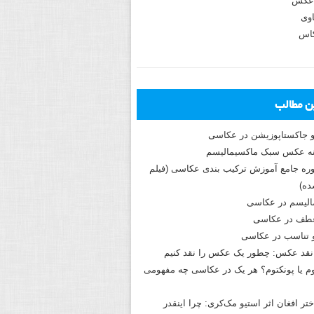
عکس
وی
کاس
ین مطالب
و جاکستا‌پوزیشن در عکاسی
دوره جامع آموزش ترکیب بندی عکاسی (فیلم
ه)
الیسم در عکاسی
طف در عکاسی
و تناسب در عکاسی
نقد عکس: چطور یک عکس را نقد کنیم
م یا پونکتوم؟ هر یک در عکاسی چه مفهومی
ختر افغان اثر استیو مک‌کری: چرا اینقدر