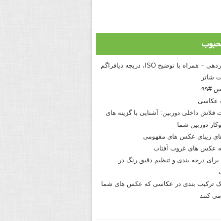
حبوب
درک نوردهی – همراه با توضیح ISO، دریچه دیافراگم
 شاتر
 #۹۹
 عکاسی
 فلاش داخلی دوربین: آشنایی با گزینه های
کار دوربین شما
های زیبای عکس های مفهومی
 عکس های غروب آفتاب
برای درجه بندی و تنظیم دقیق رنگ در
نیک ترکیب بندی در عکاسی که عکس های شما
می کنند