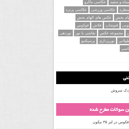
اه و سفید
عکاسی ماکرو
نظره
عکاسی ورزشی
عکاسی پرتره
ام بخش
عکس های الهام بخش
ونی
فتوشاپ
فلاش
فوکوس
ن
مجموعه عکس
نقاشی با نور
نوردهی
ولانی
نورپردازی
پرسپکتیو
اسی
تنی
کودک سروش
ین سوالات مطرح شده
 در لنز ۳۵ نیکون