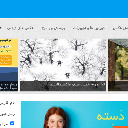
یش عکس
دوربین ها و تجهیزات
پرسش و پاسخ
عکس های دیدنی
60 نمونه عکس سبک ماکسیمالیسم
وبینار دور
ضبط شده)
نام کاربر
رمز عبور
مرا ب