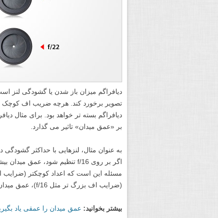
دیافراگم میزان باز شدن یا گشودگی لنز است
تصویر برخورد کند. هرچه ضریب اف کوچک تر 
بر «عمق میدان» تاثیر می گذارد.
اگر بر روی f/16 تنظیم شود، عم
(ضرایب اف بزرگ تر مثل f/16)، عمق میدان بیشتری به شما می دهند.
بیشتر بخوانید:
عمق میدان را عمقی یاد بگیری