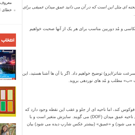
معروف ش
صحنه ای مثل این است که در آن می دانید عمق میدان عمیقی برای
خطای اع
سی و مُد دوربین مناسب برای هر یک از آنها صحبت خواهیم
انتخاب 
سرعت شاتر/ایزو) توضیح خواهیم داد. اگر با آن ها آشنا هستید، این
«ب» مطلب و مُد های نوردهی بروید.
وکوس کند، اما ناحیه ای از جلو و عقب این نقطه وجود دارد که
همچنان شارپ و واضح دیده می شود. به این ناحیه عمق میدان (DOF) می گویند. سایزش متغیر است و با
ه می شود) و «عمیق» (بیشتر عکس شارپ دیده می شود) بیان