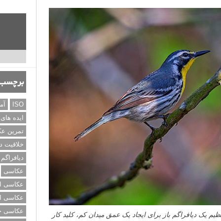
برچسب‌
ISO
آم
ایده های
تمرین ع
خلاقیت د
دیافراگم
عکاسی
عکاسی از
عکاسی از
عکاسی خی
م یک دیافراگم باز برای ایجاد یک عمق میدان کم، کلید کار