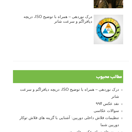
آموزش انتخاب رنگ در عکاسی از کودکان
10 باید و نباید در روتوش عکس ها
درک نوردهی – همراه با توضیح ISO، دریچه
دیافراگم و سرعت شاتر