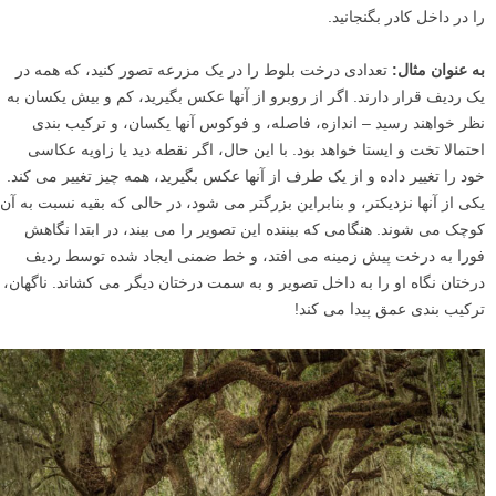
هنگامی که یک عکس را ترکیب بندی می کنید و احساس می کنید که کمی
بیش از حد تخت به نظر می رسد، قرار دادن چیزی در پیش زمینه می تواند
فورا یک حس عمق به آن ببخشد. نحوه دقیق انجام این کار کاملا به سوژه، و
به تصمیمات خلاقانه شما بستگی دارد. این می تواند به معنای اضافه کردن
فیزیکی چیزی به صحنه توسط خودتان باشد، اگر قادر به این کار باشید. اما
اغلب اوقات، شما به دنبال اشیائی در محیط اطراف خود می گردید که یک
پیش زمینه جالب ایجاد می کنند، و
پرسپکتیو یا زاویه عکاسی
خود را تغییر می
دهید – با جابجا کردن دوربین خود به بالاتر، پایین تر یا طرفین – تا آن المان ها
را در داخل کادر بگنجانید.
به عنوان مثال:
تعدادی درخت بلوط را در یک مزرعه تصور کنید، که همه در
یک ردیف قرار دارند. اگر از روبرو از آنها عکس بگیرید، کم و بیش یکسان به
نظر خواهند رسید – اندازه، فاصله، و فوکوس آنها یکسان، و ترکیب بندی
احتمالا تخت و ایستا خواهد بود. با این حال، اگر نقطه دید یا زاویه عکاسی
خود را تغییر داده و از یک طرف از آنها عکس بگیرید، همه چیز تغییر می کند.
یکی از آنها نزدیکتر، و بنابراین بزرگتر می شود، در حالی که بقیه نسبت به آن
کوچک می شوند. هنگامی که بیننده این تصویر را می بیند، در ابتدا نگاهش