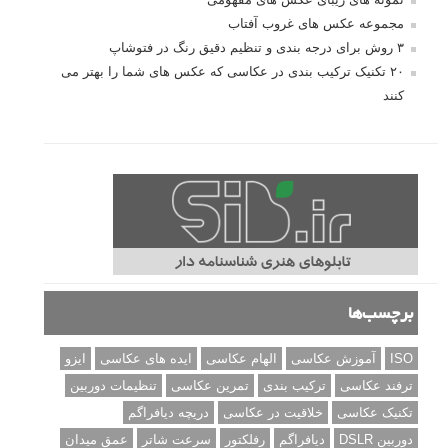
مطالب محبوب
درک نوردهی – همراه با توضیح ISO، دریچه دیافراگم و سرعت
شاتر
نقد عکس #۹۹
سوالات عکاسی
تنظیمات فلاش داخلی دوربین: آشنایی با گزینه های فلاش توکار
دوربین شما
نمونه های زیبای عکس های مفهومی
مجموعه عکس های غروب آفتاب
۳ روش برای درجه بندی و تنظیم دقیق رنگ در فتوشاپ
۲۰ تکنیک ترکیب بندی در عکاسی که عکس های شما را بهتر می
کنند