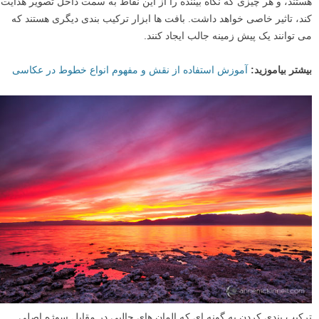
خطوط نباشند، مانند خطوط ممتد روی جاده، امواج در ساحل اقیانوس، یا
سایه هایی که بر روی تپه های شکل گرفته در اثر باد در یک بیابان می افتند.
هر چیزی که یک خط به سمت سوژه شما تشکیل دهد، به طور ویژه موثر
است. به اینها
خطوط هدایتگر
گفته می شود.
بیشتر ببینید:
۱۰ نمونه از خطوط هدایتگر خلاقانه و غیرمعمول در عکاسی
به طور مشابه، دیواری که از پیش زمینه به سمت تصویر کشیده می شود،
نگاه بیننده را با خود می کشد. گوشه های کادر شما به خصوص نقاط قوت
هستند، و هر چیزی که نگاه بیننده را از این نقاط به سمت داخل تصویر هدایت
کند، تاثیر خاصی خواهد داشت. بافت ها ابزار ترکیب بندی دیگری هستند که
می توانند یک پیش زمینه جالب ایجاد کنند.
بیشتر بیاموزید:
آموزش استفاده از نقش و مفهوم انواع خطوط در عکاسی