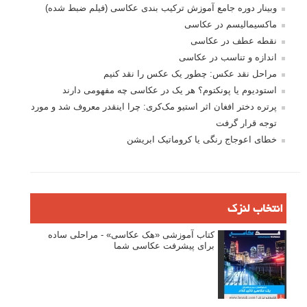
فروش عکس
عکس‌کاوی
نگاه عکاس
تازه ترین مطالب
دیپتیک و جاکستا‌پوزیشن در عکاسی
۶۰ نمونه عکس سبک ماکسیمالیسم
وبینار دوره جامع آموزش ترکیب بندی عکاسی (فیلم ضبط شده)
ماکسیمالیسم در عکاسی
نقطه عطف در عکاسی
اندازه و تناسب در عکاسی
مراحل نقد عکس: چطور یک عکس را نقد کنیم
استودیوم یا پونکتوم؟ هر یک در عکاسی چه مفهومی دارند
پرتره دختر افغان اثر استیو مک‌کری: چرا اینقدر معروف شد و مورد
توجه قرار گرفت
خطای اعوجاج رنگی یا کروماتیک ابریشن