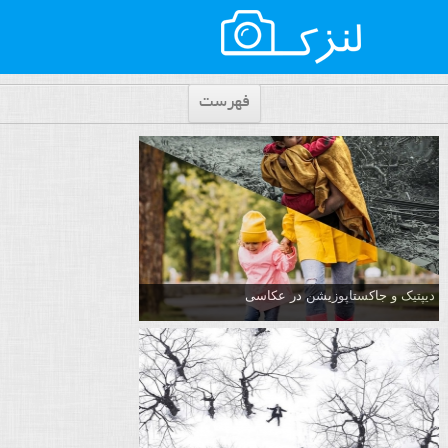
فهرست
دیپتیک و جاکستا‌پوزیشن در عکاسی