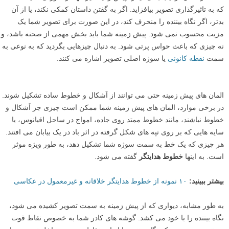
روی زمین است را در تصویر خود جای دهید. این استفاده از پیش زمینه نقطه
ای برای ورود نگاه بیننده به تصویر فراهم می کند، و هر خط ایجاد شده در
پیش زمینه نگاه او را به سمت تصویر هدایت می کند.
لنزک:
با نزدیک کردن دوربین به زمین یا پایین آوردن آن، با روی زمین دراز
کشیدن و یا نشستن روی زانو هنگام
عکاسی دوربین در دست
و یا گسترده
نکردن پایه های سه پایه برای کاهش ارتفاع آن، می توانید المان های بیشتری
از پیش زمینه را در کادر بیاورید.
مانند هر المان ترکیب بندی دیگر، پیش زمینه نیز تنها در صورتی مفید است
که به تاثیرگذاری تصویر بیافزاید. اگر به گفتن داستان کمکی نکند، یا از آن
بدتر، اگر نگاه بیننده را منحرف کند، در این صورت برای تصویر شما یک
مزیت محسوب نمی شود. پیش زمینه شما باید بخش مهمی از صحنه باشد، و
نه چیزی که باعث حواس پرتی شود. به دنبال چیزهایی بگردید که به نوعی به
سمت
نقطه کانونی
یا سوژه اصلی تصویر اشاره می کنند.
المان های پیش زمینه حتی می توانند از اَشکال و خطوط ساده تشکیل شوند.
در برخی موارد، المان های پیش زمینه شما ممکن است چیزی جز اَشکال و