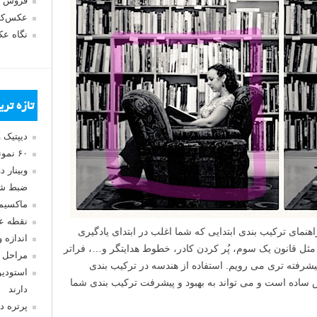
فروش 
عکس‌کا
نگاه ع
تازه تر
دیپتیک 
۶۰ نمونه عکس سبک ماکسیمالیسم
وبینار 
ضبط شد
ماکسیم
نقطه ع
اهنمای ترکیب بندی ابتدایی که شما اغلب در ابتدای یادگیری
اندازه 
مثل قانون یک سوم، پُر کردن کادر، خطوط هدایتگر و…، فراتر
مراحل 
یشرفته تری می رویم. استفاده از هندسه در ترکیب بندی
استودیو
ساده است و می تواند به بهبود و پیشرفت ترکیب بندی شما
دارند
پرتره د