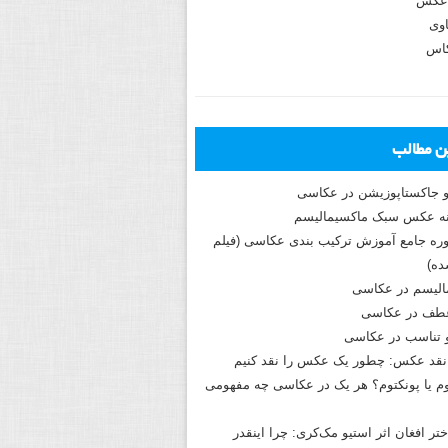
عکس
وی
کاس
ین مطالب
و جاکستا‌پوزیشن در عکاسی
دوره جامع آموزش ترکیب بندی عکاسی (فیلم
ه)
الیسم در عکاسی
طف در عکاسی
و تناسب در عکاسی
نقد عکس: چطور یک عکس را نقد کنیم
م یا پونکتوم؟ هر یک در عکاسی چه مفهومی
ختر افغان اثر استیو مک‌کری: چرا اینقدر