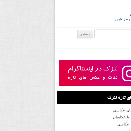
 رمز عبور
ی:
 تازه لنزک
های عکاسی
با عکاسان
 عکاسی