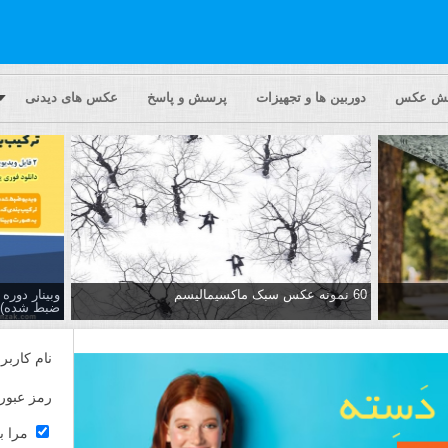
یش عکس
دوربین ها و تجهیزات
پرسش و پاسخ
عکس های دیدنی
60 نمونه عکس سبک ماکسیمالیسم
وبینار دور
ضبط شده)
نام کاربر
رمز عبور
مرا ب