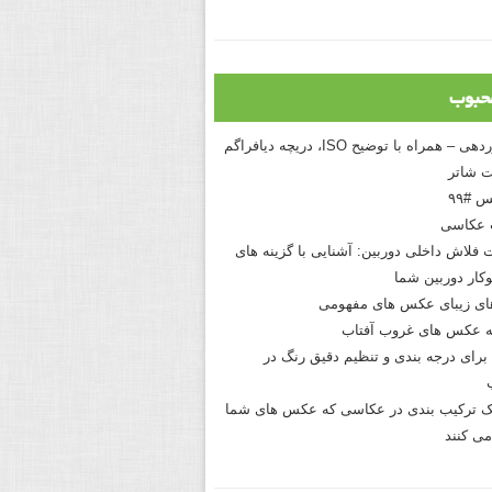
حبوب
درک نوردهی – همراه با توضیح ISO، دریچه دیافراگم
 شاتر
 #۹۹
 عکاسی
 فلاش داخلی دوربین: آشنایی با گزینه های
کار دوربین شما
های زیبای عکس های مفهومی
 عکس های غروب آفتاب
برای درجه بندی و تنظیم دقیق رنگ در
نیک ترکیب بندی در عکاسی که عکس های شما
می کنند