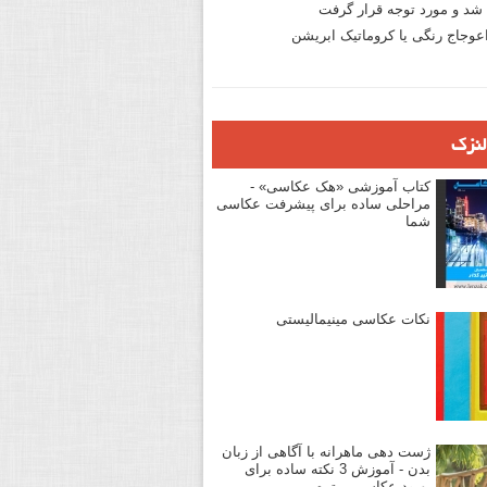
د و مورد توجه قرار گرفت
وجاج رنگی یا کروماتیک ابریشن
لنزک
کتاب آموزشی «هک عکاسی» -
مراحلی ساده برای پیشرفت عکاسی
شما
نکات عکاسی مینیمالیستی
ژست دهی ماهرانه با آگاهی از زبان
بدن - آموزش 3 نکته ساده برای
بهبود عکاسی پرتره