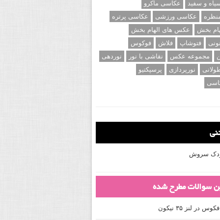
اه و سفید
عکاسی ماکرو
نظره
عکاسی ورزشی
عکاسی پرتره
ام بخش
عکس های الهام بخش
ونی
فتوشاپ
فلاش
فوکوس
ن
مجموعه عکس
نقاشی با نور
نوردهی
ولانی
نورپردازی
پرسپکتیو
اسی
تنی
کودک سروش
ین سوالات مطرح شده
 در لنز ۳۵ نیکون