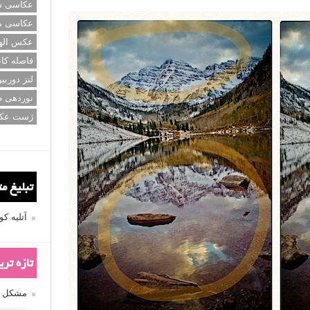
عکاسی سی
عکاسی م
عکس اله
فاصله کان
لنز دوربی
نوردهی ط
ژست عک
تبلیغ م
آتلیه 
تازه تر
مشکل فکوس