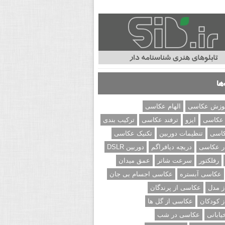
ها
وزش عکاسی
الهام عکاسی
 عکاسی
ایزو
ترفند عکاسی
ترکیب بندی
کاسی
تنظیمات دوربین
تکنیک عکاسی
ر عکاسی
دریچه دیافراگم
دوربین DSLR
رفلکتور
سرعت شاتر
عمق میدان
عکاسی آبستره
عکاسی اجسام بی جان
 مدل
عکاسی از پرندگان
 کودکان
عکاسی از گل ها
ابانی
عکاسی در شب