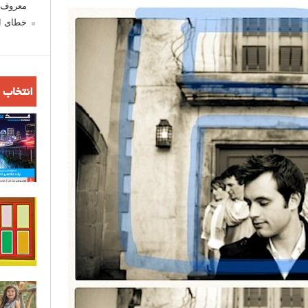
معروف ش
خطای اع
انتخاب 