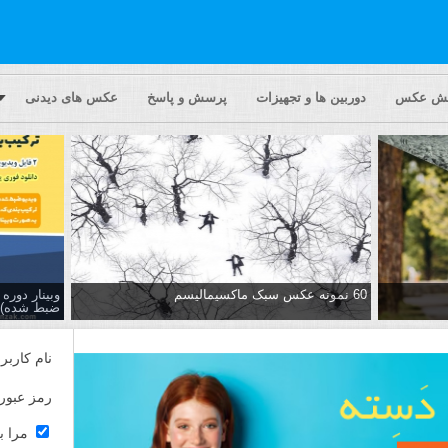
یش عکس
دوربین ها و تجهیزات
پرسش و پاسخ
عکس های دیدنی
60 نمونه عکس سبک ماکسیمالیسم
وبینار دور
ضبط شده)
نام کاربر
رمز عبور
مرا ب