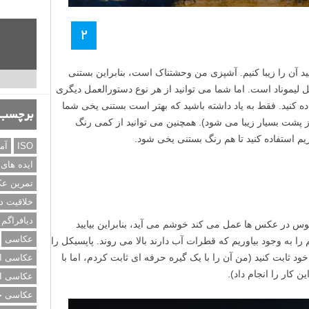
۲
 آن را زیبا کنیم. آشپزی من وحشتناک است، بنابراین بستنی
 لیموناد است. اما شما می توانید از هر نوع دستورالعمل دیگری
 کنید. فقط به یاد داشته باشید که بهتر است بستنی یخی شما
برچسب‌
پشت بسیار زیبا می شود). همچنین می توانید از کمی رنگ
یم استفاده کنید تا هم رنگ بستنی یخی شود.
ISO
آم
ایده های
تمرین ع
خلاقیت د
دیافراگم
موس در عکس ها عمل می کند خوشم می آید، بنابراین بیایید
عکاسی
 را به وجود بیاوریم که قطرات آب دارند بالا می روند. پاپسیکل را
د ثابت کنید (من آن را با یک گیره حرفه ای ثابت کردم، اما با
عکاسی از
کار را انجام داد).
عکاسی از
عکاسی خی