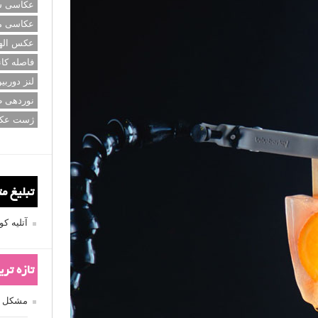
عکاسی سی
عکاسی م
عکس اله
فاصله کان
لنز دوربی
نوردهی ط
ژست عک
تبلیغ م
آتلیه 
تازه تر
مشکل فکوس