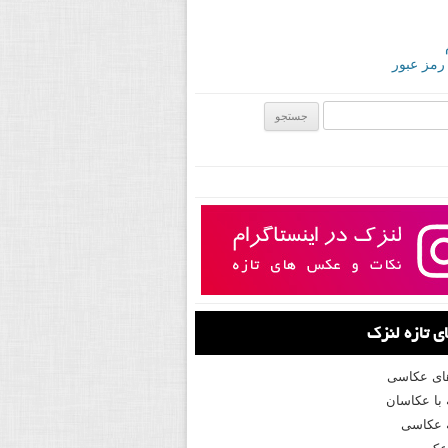
 رمز عبور
ی:
 تازه لنزک
های عکاسی
با عکاسان
 عکاسی