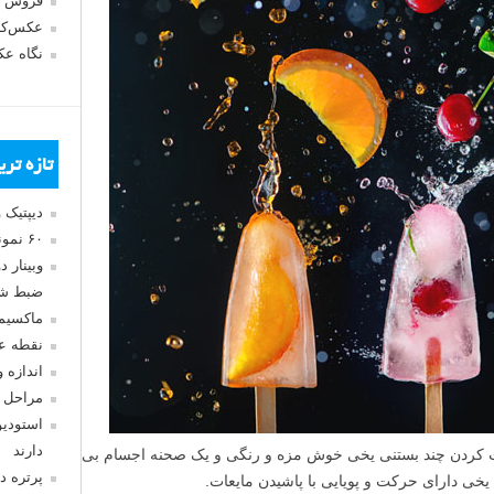
فروش 
عکس‌کا
نگاه ع
تازه تر
دیپتیک 
۶۰ نمونه عکس سبک ماکسیمالیسم
وبینار 
ضبط شد
ماکسیم
نقطه ع
اندازه 
مراحل 
استودیو
دارند
رست کردن چند بستنی یخی خوش مزه و رنگی و یک صحنه اجسام بی
پرتره د
یخی دارای حرکت و پویایی با پاشیدن مایعات.