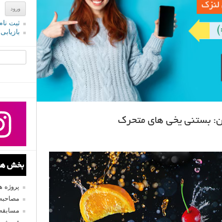
ثبت نام
بازیابی
جستجو یرا
ن: بستنی یخی های متحرک
بخش های
پروژه 
مصاحبه 
مسابقه