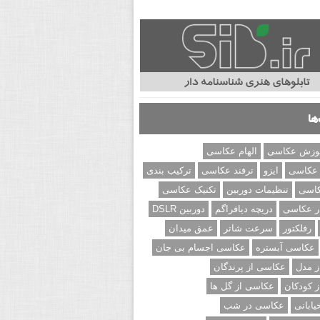
ها
وزش عکاسی
الهام عکاسی
 عکاسی
ایزو
ترفند عکاسی
ترکیب بندی
کاسی
تنظیمات دوربین
تکنیک عکاسی
ر عکاسی
دریچه دیافراگم
دوربین DSLR
رفلکتور
سرعت شاتر
عمق میدان
عکاسی آبستره
عکاسی اجسام بی جان
 مدل
عکاسی از پرندگان
 کودکان
عکاسی از گل ها
ابانی
عکاسی در شب