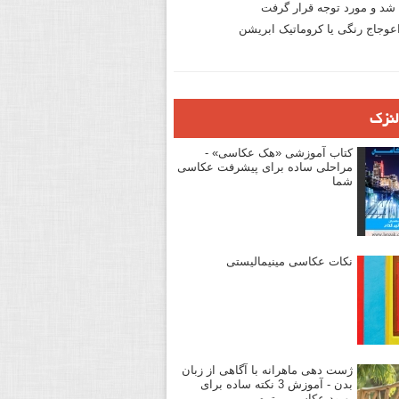
د و مورد توجه قرار گرفت
وجاج رنگی یا کروماتیک ابریشن
لنزک
کتاب آموزشی «هک عکاسی» -
مراحلی ساده برای پیشرفت عکاسی
شما
نکات عکاسی مینیمالیستی
ژست دهی ماهرانه با آگاهی از زبان
بدن - آموزش 3 نکته ساده برای
بهبود عکاسی پرتره