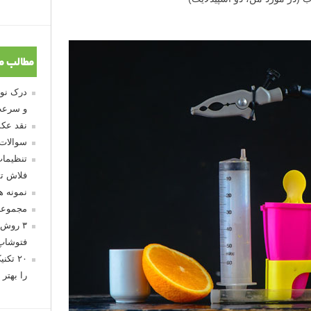
مطالب م
و سرعت
نقد عکس
سوالات
تنظیمات
فلاش تو
نمونه 
مجموعه
۳ روش 
فتوشاپ
۲۰ تک
را بهتر 