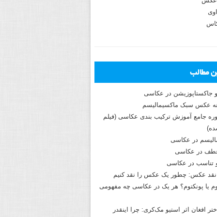
عکس
وی
کاس
ین مطالب
و جاکستا‌پوزیشن در عکاسی
دوره جامع آموزش ترکیب بندی عکاسی (فیلم
ه)
الیسم در عکاسی
طف در عکاسی
و تناسب در عکاسی
نقد عکس: چطور یک عکس را نقد کنیم
م یا پونکتوم؟ هر یک در عکاسی چه مفهومی
ختر افغان اثر استیو مک‌کری: چرا اینقدر