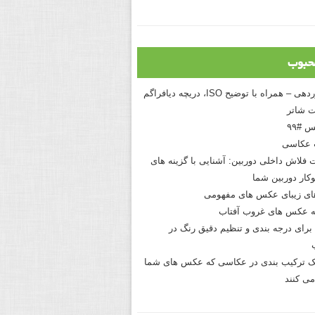
حبوب
درک نوردهی – همراه با توضیح ISO، دریچه دیافراگم
 شاتر
 #۹۹
 عکاسی
 فلاش داخلی دوربین: آشنایی با گزینه های
کار دوربین شما
های زیبای عکس های مفهومی
 عکس های غروب آفتاب
برای درجه بندی و تنظیم دقیق رنگ در
نیک ترکیب بندی در عکاسی که عکس های شما
می کنند