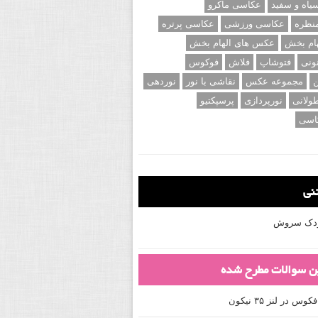
اه و سفید
عکاسی ماکرو
نظره
عکاسی ورزشی
عکاسی پرتره
ام بخش
عکس های الهام بخش
ونی
فتوشاپ
فلاش
فوکوس
ن
مجموعه عکس
نقاشی با نور
نوردهی
ولانی
نورپردازی
پرسپکتیو
اسی
تنی
کودک سروش
ین سوالات مطرح شده
 در لنز ۳۵ نیکون