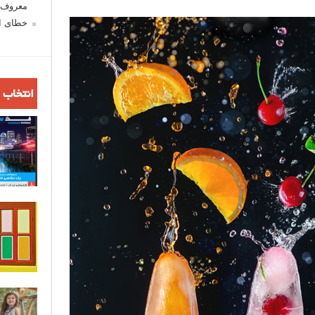
معروف ش
خطای اع
انتخاب 