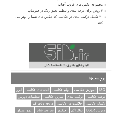
10 باید و نباید در روتوش عکس ها
درک نوردهی – همراه با توضیح ISO، دریچه
دیافراگم و سرعت شاتر
مطالب محبوب