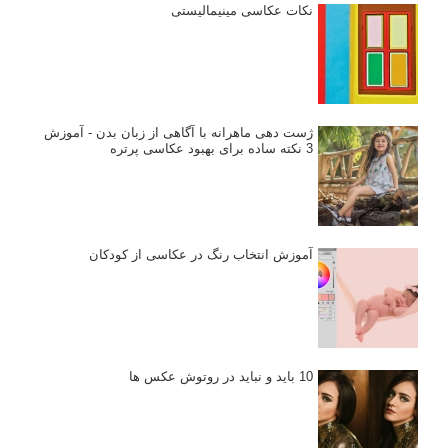
نگاه عکاس
تازه ترین مطالب
دیپتیک و جاکستا‌پوزیشن در عکاسی
۶۰ نمونه عکس سبک ماکسیمالیسم
وبینار دوره جامع آموزش ترکیب بندی عکاسی (فیلم ضبط شده)
ماکسیمالیسم در عکاسی
نقطه عطف در عکاسی
اندازه و تناسب در عکاسی
مراحل نقد عکس: چطور یک عکس را نقد کنیم
استودیوم یا پونکتوم؟ هر یک در عکاسی چه مفهومی دارند
پرتره دختر افغان اثر استیو مک‌کری: چرا اینقدر معروف شد و مورد
توجه قرار گرفت
خطای اعوجاج رنگی یا کروماتیک ابریشن