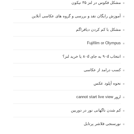
برچسب‌ها
ISO
آموزش عکاسی
الهام عکاسی
ایده های عکاسی
ایزو
ترفند عکاسی
ترکیب بندی
تمرین عکاسی
تنظیمات دوربین
تکنیک عکاسی
خلاقیت در عکاسی
دریچه دیافراگم
دوربین DSLR
دیافراگم
رفلکتور
سرعت شاتر
عمق میدان
عکاسی
عکاسی آبستره
عکاسی اجسام بی جان
عکاسی از مدل
عکاسی از پرندگان
عکاسی از کودکان
عکاسی از گل ها
عکاسی خیابانی
عکاسی در شب
عکاسی سیاه و سفید
عکاسی ماکرو
عکاسی منظره
عکاسی ورزشی
عکاسی پرتره
عکس الهام بخش
عکس های الهام بخش
فاصله کانونی
فتوشاپ
فلاش
فوکوس
لنز دوربین
مجموعه عکس
نقاشی با نور
نوردهی
نوردهی طولانی
نورپردازی
پرسپکتیو
ژست عکاسی