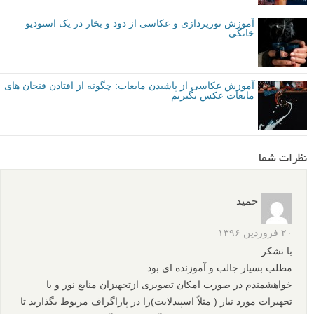
م
منبع
برگرفته از:
dodho
متوسط
نکات آموزشی
دینا بلنکو
عکاسی اجسام بی جان
برچسب ها
عکاسی از دود
بیشتر بخوانید:
ایده های عکاسی جالب با قهوه