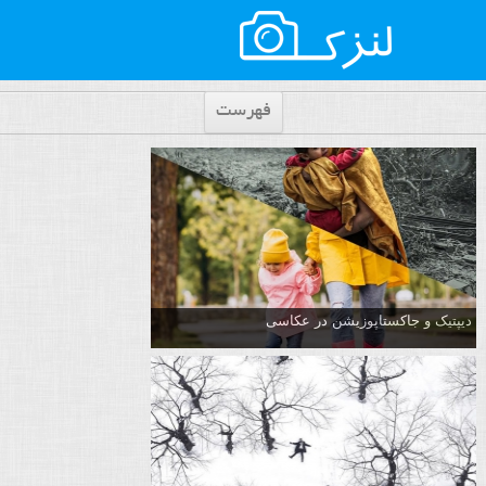
فهرست
دیپتیک و جاکستا‌پوزیشن در عکاسی