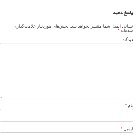
حمید
۲۰ فروردین ۱۳۹۶
با تشکر
مطلب بسیار جالب و آموزنده ای بود
خواهشمندم در صورت امکان تصویری ازتجهیزان منابع نور و یا
تجهیزات مورد نیاز ( مثلاً اسپیدلایت)را در پاراگراف مربوط بگذارید تا
برای هنرجویان مبتدی که هنوز با آن تجهیزات آشنایی ندارند قابل درک
باشد.
با تشکر
پاسخ دهید
محسن پیرنیا
۱۹ مرداد ۱۳۹۵