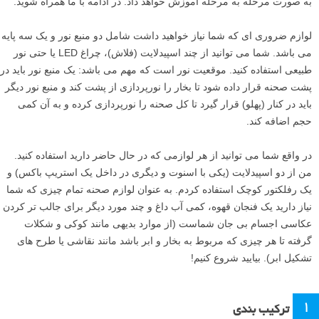
به صورت مرحله به مرحله آموزش خواهد داد. در ادامه با ما همراه شوید.
لوازم ضروری ای که شما نیاز خواهید داشت شامل دو منبع نور و یک سه پایه
می باشد. شما می توانید از چند اسپیدلایت (فلاش)، چراغ LED یا حتی نور
طبیعی استفاده کنید. موقعیت نور است که مهم می باشد: یک منبع نور باید در
پشت صحنه قرار داده شود تا بخار را نورپردازی از پشت کند و منبع نور دیگر
باید در کنار (پهلو) قرار گیرد تا کل صحنه را نورپردازی کرده و به آن کمی
حجم اضافه کند.
در واقع شما می توانید از هر لوازمی که در حال حاضر دارید استفاده کنید.
من از دو اسپیدلایت (یکی با اسنوت و دیگری در داخل یک استریپ باکس) و
یک رفلکتور کوچک استفاده کردم. به عنوان لوازم صحنه تمام چیزی که شما
نیاز دارید یک فنجان قهوه، کمی آب داغ و چند مورد دیگر برای جالب تر کردن
عکاسی اجسام بی جان شماست (از موارد بدیهی مانند کوکی و شکلات
گرفته تا هر چیزی که مربوط به بخار و ابر باشد مانند نقاشی یا طرح های
تشکیل ابر). بیایید شروع کنیم!
۱
ترکیب بندی