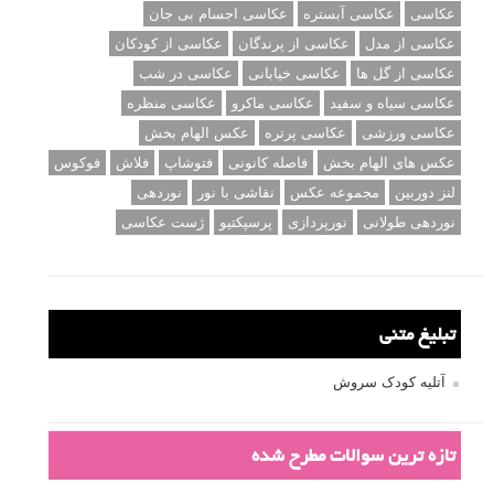
درک نوردهی – همراه با توضیح ISO، دریچه دیافراگم و سرعت
شاتر
نقد عکس #۹۹
سوالات عکاسی
تنظیمات فلاش داخلی دوربین: آشنایی با گزینه های فلاش توکار
دوربین شما
نمونه های زیبای عکس های مفهومی
مجموعه عکس های غروب آفتاب
۳ روش برای درجه بندی و تنظیم دقیق رنگ در فتوشاپ
۲۰ تکنیک ترکیب بندی در عکاسی که عکس های شما را بهتر می
کنند