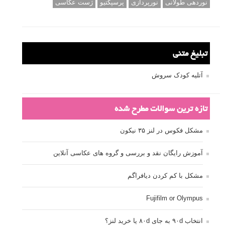
نوردهی طولانی
نورپردازی
پرسپکتیو
ژست عکاسی
تبلیغ متنی
آتلیه کودک سروش
تازه ترین سوالات مطرح شده
مشکل فکوس در لنز ۳۵ نیکون
آموزش رایگان نقد و بررسی و گروه های عکاسی آنلاین
مشکل با کم کردن دیافراگم
Fujifilm or Olympus
انتخاب ۹۰d به جای ۸۰d یا خرید لنز؟