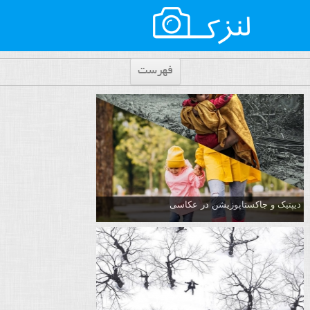
فهرست
دیپتیک و جاکستا‌پوزیشن در عکاسی