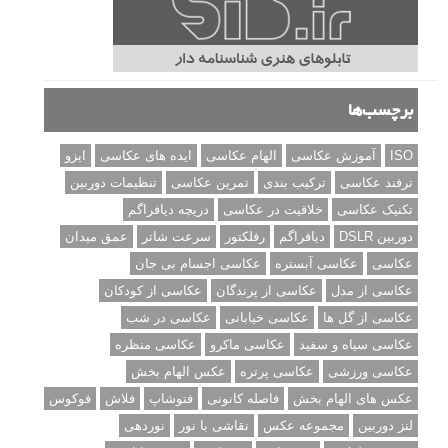
برچسب‌ها
ISO
آموزش عکاسی
الهام عکاسی
ایده های عکاسی
ایزو
ترفند عکاسی
ترکیب بندی
تمرین عکاسی
تنظیمات دوربین
تکنیک عکاسی
خلاقیت در عکاسی
دریچه دیافراگم
دوربین DSLR
دیافراگم
رفلکتور
سرعت شاتر
عمق میدان
عکاسی
عکاسی آبستره
عکاسی اجسام بی جان
عکاسی از مدل
عکاسی از پرندگان
عکاسی از کودکان
عکاسی از گل ها
عکاسی خیابانی
عکاسی در شب
عکاسی سیاه و سفید
عکاسی ماکرو
عکاسی منظره
عکاسی ورزشی
عکاسی پرتره
عکس الهام بخش
عکس های الهام بخش
فاصله کانونی
فتوشاپ
فلاش
فوکوس
لنز دوربین
مجموعه عکس
نقاشی با نور
نوردهی