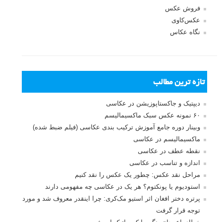
فروش عکس
عکس‌کاوی
نگاه عکاس
تازه ترین مطالب
دیپتیک و جاکستا‌پوزیشن در عکاسی
۶۰ نمونه عکس سبک ماکسیمالیسم
وبینار دوره جامع آموزش ترکیب بندی عکاسی (فیلم ضبط شده)
ماکسیمالیسم در عکاسی
نقطه عطف در عکاسی
اندازه و تناسب در عکاسی
مراحل نقد عکس: چطور یک عکس را نقد کنیم
استودیوم یا پونکتوم؟ هر یک در عکاسی چه مفهومی دارند
پرتره دختر افغان اثر استیو مک‌کری: چرا اینقدر معروف شد و مورد
توجه قرار گرفت