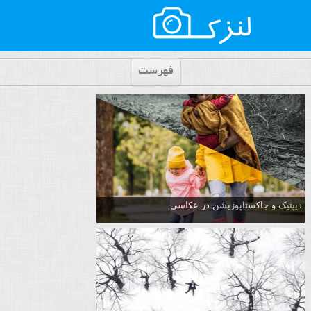
فهرست
دیپتیک و جاکستا‌پوزیشن در عکاسی