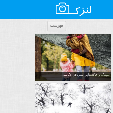
فهرست
دیپتیک و جاکستا‌پوزیشن در عکاسی