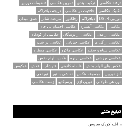
ترفند عکاسی
ترکیب بندی
تمرین عکاسی
تنظیمات دوربین
تکنیک عکاسی
خلاقیت در عکاسی
دریچه دیافراگم
دوربین DSLR
دیافراگم
رفلکتور
سرعت شاتر
عمق میدان
عکاسی
عکاسی آبستره
عکاسی اجسام بی جان
عکاسی از مدل
عکاسی از پرندگان
عکاسی از کودکان
عکاسی از گل ها
عکاسی خیابانی
عکاسی در شب
عکاسی سیاه و سفید
عکاسی ماکرو
عکاسی منظره
عکاسی ورزشی
عکاسی پرتره
عکس الهام بخش
عکس های الهام بخش
فاصله کانونی
فتوشاپ
فلاش
فوکوس
لنز دوربین
مجموعه عکس
نقاشی با نور
نوردهی
نوردهی طولانی
نورپردازی
پرسپکتیو
ژست عکاسی
تبلیغ متنی
آتلیه کودک سروش