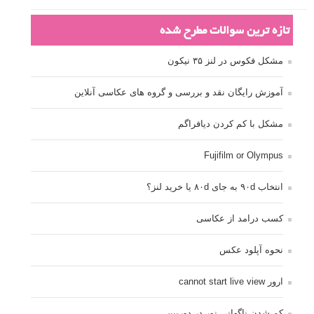
تازه ترین سوالات مطرح شده
مشکل فکوس در لنز ۳۵ نیکون
آموزش رایگان نقد و بررسی و گروه های عکاسی آنلاین
مشکل با کم کردن دیافراگم
Fujifilm or Olympus
انتخاب ۹۰d به جای ۸۰d یا خرید لنز؟
کسب درامد از عکاسی
نحوه آپلود عکس
ارور cannot start live view
کم شدن ناگهانی نور در دوربین