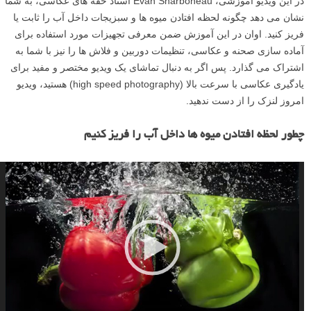
در این ویدیو آموزشی، Evan Sharboneau استاد حقه های عکاسی، به شما
نشان می دهد چگونه لحظه افتادن میوه ها و سبزیجات داخل آب را ثابت یا
فریز کنید. اوان در این آموزش ضمن معرفی تجهیزات مورد استفاده برای
آماده سازی صحنه و عکاسی، تنظیمات دوربین و فلاش ها را نیز با شما به
اشتراک می گذارد. پس اگر به دنبال تماشای یک ویدیو مختصر و مفید برای
یادگیری عکاسی با سرعت بالا (high speed photography) هستید، ویدیو
امروز لنزک را از دست ندهید.
چطور لحظه افتادن میوه ها داخل آب را فریز کنیم
ن
م
ا
ی
ش
گ
ر
و
ی