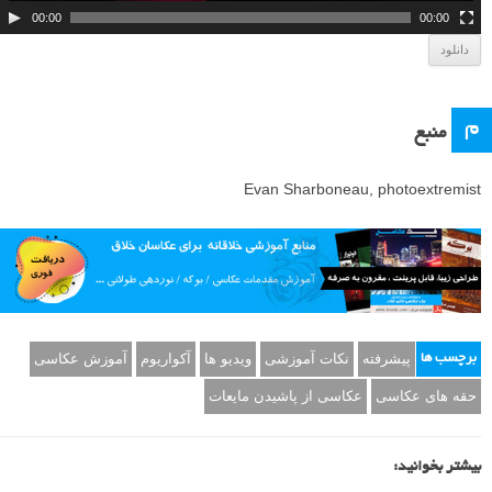
د
00:00
00:00
ی
دانلود
و
م
منبع
Evan Sharboneau, photoextremist
پیشرفته
نکات آموزشی
ویدیو ها
آکواریوم
آموزش عکاسی
برچسب ها
حقه های عکاسی
عکاسی از پاشیدن مایعات
بیشتر بخوانید: