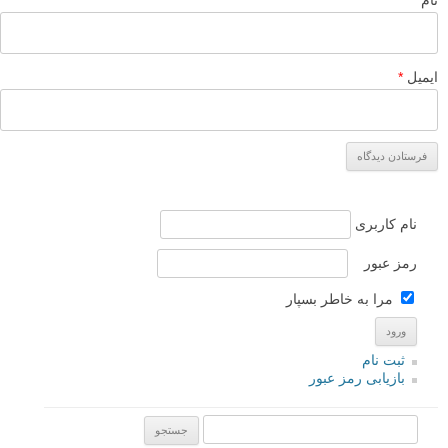
سلام .
با تشکر از زحمات شما.
جدیدا بعضی از عکس هایی که میذارید خیلی خراب هستن. نمونه
همین عکس درختی که بالا گذاشتید. کاملا ماته! و اصلا زیبایی خاصی
نداره. یا یعضی از گل ها.
موفق باشید.
پاسخ دهید
لطفا نظرتان در مورد مطلب را در اینجا مطرح نمایید. اگر سوالی دارید، در
بخش
پرسش و پاسخ
مطرح نمایید.
پاسخ دهید
نشانی ایمیل شما منتشر نخواهد شد.
بخش‌های موردنیاز علامت‌گذاری
شده‌اند
*
دیدگاه