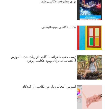
مصاحبه با عکاسان
مسابقه عکاسی
فروش عکس
عکس‌کاوی
نگاه عکاس
تازه ترین مطالب
دیپتیک و جاکستا‌پوزیشن در عکاسی
۶۰ نمونه عکس سبک ماکسیمالیسم
وبینار دوره جامع آموزش ترکیب بندی عکاسی (فیلم ضبط شده)
ماکسیمالیسم در عکاسی
نقطه عطف در عکاسی
اندازه و تناسب در عکاسی
مراحل نقد عکس: چطور یک عکس را نقد کنیم
استودیوم یا پونکتوم؟ هر یک در عکاسی چه مفهومی دارند
پرتره دختر افغان اثر استیو مک‌کری: چرا اینقدر معروف شد و مورد