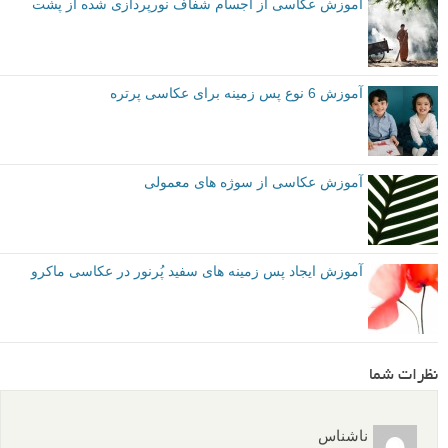
نویسنده: جیمیز دمپسی (Jaymes Dempsey)
مقدماتی
نکات آموزشی
عکاسی از گل ها
نورپردازی
برچسب ها