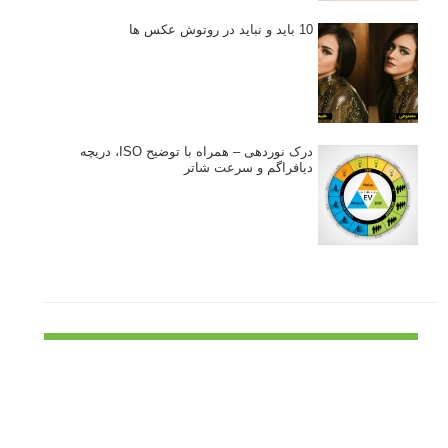
توجه قرار گرفت
خطای اعوجاج رنگی یا کروماتیک ابریشن
انتخاب لنزک
کتاب آموزشی «هک عکاسی» - مراحلی ساده
برای پیشرفت عکاسی شما
نکات عکاسی مینیمالیستی
ژست دهی ماهرانه با آگاهی از زبان بدن - آموزش
3 نکته ساده برای بهبود عکاسی پرتره