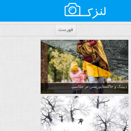
فهرست
دیپتیک و جاکستا‌پوزیشن در عکاسی