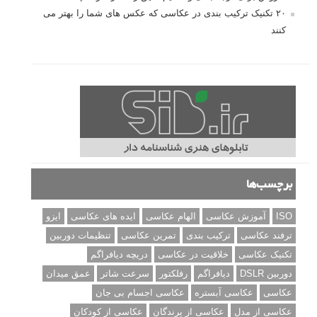
۲۰ تکنیک ترکیب بندی در عکاسی که عکس های شما را بهتر می
کنند
برچسب‌ها
ISO
آموزش عکاسی
الهام عکاسی
ایده های عکاسی
ایزو
ترفند عکاسی
ترکیب بندی
تمرین عکاسی
تنظیمات دوربین
تکنیک عکاسی
خلاقیت در عکاسی
دریچه دیافراگم
دوربین DSLR
دیافراگم
رفلکتور
سرعت شاتر
عمق میدان
عکاسی
عکاسی آبستره
عکاسی اجسام بی جان
عکاسی از مدل
عکاسی از پرندگان
عکاسی از کودکان