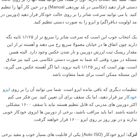
دستی قرار دهید (عکاسی در مُد نوردهی Manual) و در حین کار آنها را تنظیم
کنید. یا می توانید سرعت شاتر را بر روی حالت خودکار قرار دهید (دوربین در
مد اولویت دیافراگم) و ایزو را به صورت دستی تنظیم کنید.
یک انتخاب خوب این است که سرعت شاتر را سریع تر از ۱/۱۲۵ ثانیه نگه
دارید چون اتفاق ها در خیابان معمولا سریع رخ می دهند و آهسته تر از این
مقدار ریسک ثبت لرزش دوربین و تار شدن عکس وجود دارد. البته همین
مسئله در مورد وقتی که شما به صورت دستی عکاسی می کنید نیز صادق
است، بهتر است که زیر ۱/۱۲۵ ثانیه نروید، اما اگر آهسته عکس می گیرید،
این مسئله ممکن است برای شما متفاوت باشد.
تنظیمات دیگری که باقی مانده ایزو است. شما می توانید آن را بر روی
ایزو
خودکار
نیز قرار دهید، اما یک سقف برای آن تعیین کنید. من فکر می کنم
اکثر دوربین های مدرنی که قابل تنظیم هستند نباید با سقف ۱۶۰۰ مشکلی
داشته باشند. اما باید مراقب باشید، برخی از دوربین ها ایزوی خودکار خوبی
ندارند و در نور روز بر روی ایزو ۱۶۰۰ قرار خواهند گرفت.
لنزک:
ایزو خودکار (Auto ISO) یکی از قابلیت های بسیار خوب و مفید برخی