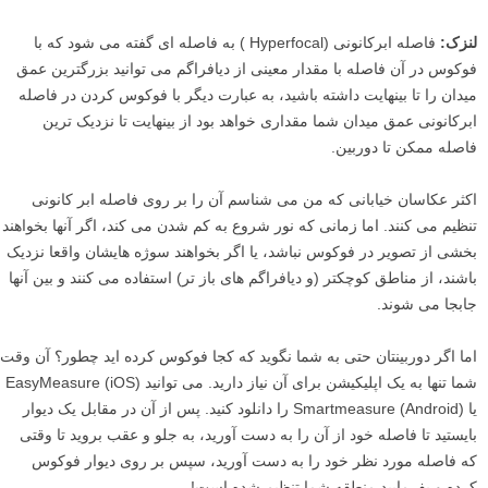
لنزک:
فاصله ابرکانونی (Hyperfocal ) به فاصله ای گفته می شود که با
فوکوس در آن فاصله با مقدار معینی از دیافراگم می توانید بزرگترین عمق
میدان را تا بینهایت داشته باشید، به عبارت دیگر با فوکوس کردن در فاصله
ابرکانونی عمق میدان شما مقداری خواهد بود از بینهایت تا نزدیک ترین
فاصله ممکن تا دوربین.
اکثر عکاسان خیابانی که من می شناسم آن را بر روی فاصله ابر کانونی
تنظیم می کنند. اما زمانی که نور شروع به کم شدن می کند، اگر آنها بخواهند
بخشی از تصویر در فوکوس نباشد، یا اگر بخواهند سوژه هایشان واقعا نزدیک
باشند، از مناطق کوچکتر (و دیافراگم های باز تر) استفاده می کنند و بین آنها
جابجا می شوند.
اما اگر دوربینتان حتی به شما نگوید که کجا فوکوس کرده اید چطور؟ آن وقت
شما تنها به یک اپلیکیشن برای آن نیاز دارید. می توانید EasyMeasure (iOS)
یا Smartmeasure (Android) را دانلود کنید. پس از آن در مقابل یک دیوار
بایستید تا فاصله خود از آن را به دست آورید، به جلو و عقب بروید تا وقتی
که فاصله مورد نظر خود را به دست آورید، سپس بر روی دیوار فوکوس
کرده و بفرمایید منطقه شما تنظیم شده است!