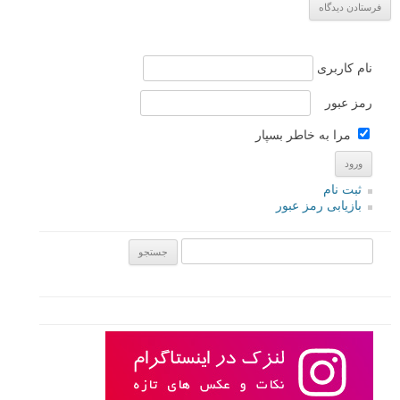
نام کاربری
رمز عبور
مرا به خاطر بسپار
ثبت نام
بازیابی رمز عبور
جستجو یرای: