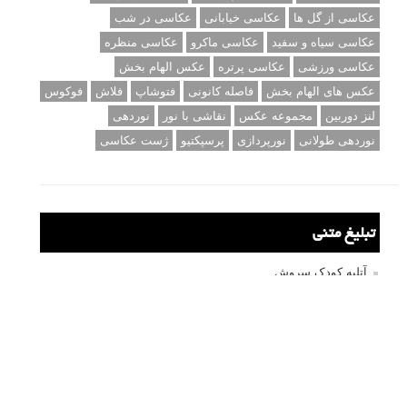
عکاسی از گل ها
عکاسی خیابانی
عکاسی در شب
عکاسی سیاه و سفید
عکاسی ماکرو
عکاسی منظره
عکاسی ورزشی
عکاسی پرتره
عکس الهام بخش
عکس های الهام بخش
فاصله کانونی
فتوشاپ
فلاش
فوکوس
لنز دوربین
مجموعه عکس
نقاشی با نور
نوردهی
نوردهی طولانی
نورپردازی
پرسپکتیو
ژست عکاسی
تبلیغ متنی
آتلیه کودک سروش
تازه ترین سوالات مطرح شده
مشکل فکوس در لنز ۳۵ نیکون