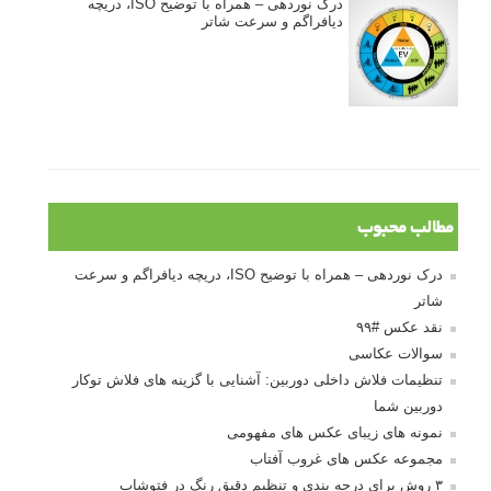
درک نوردهی – همراه با توضیح ISO، دریچه
دیافراگم و سرعت شاتر
مطالب محبوب
درک نوردهی – همراه با توضیح ISO، دریچه دیافراگم و سرعت
شاتر
نقد عکس #۹۹
سوالات عکاسی
تنظیمات فلاش داخلی دوربین: آشنایی با گزینه های فلاش توکار
دوربین شما
نمونه های زیبای عکس های مفهومی
مجموعه عکس های غروب آفتاب
۳ روش برای درجه بندی و تنظیم دقیق رنگ در فتوشاپ