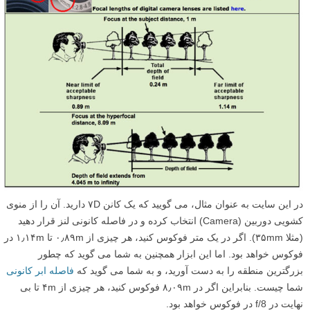
در این سایت به عنوان مثال، می گویید که یک کانن ۷D دارید. آن را از منوی
کشویی دوربین (Camera) انتخاب کرده و در فاصله کانونی لنز قرار دهید
(مثلا ۳۵mm). اگر در یک متر فوکوس کنید، هر چیزی از ۰٫۸۹m تا ۱٫۱۴m در
فوکوس خواهد بود. اما این ابزار همچنین به شما می گوید که چطور
بزرگترین منطقه را به دست آورید، و به شما می گوید که
فاصله ابر کانونی
شما چیست. بنابراین اگر در ۸٫۰۹m فوکوس کنید، هر چیزی از ۴m تا بی
نهایت در f/8 در فوکوس خواهد بود.