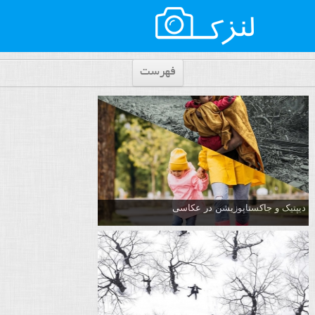
فهرست
دیپتیک و جاکستا‌پوزیشن در عکاسی