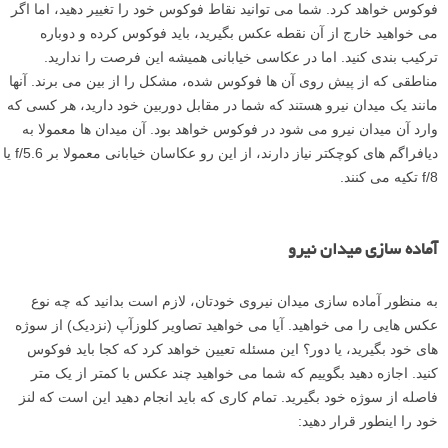
فوکوس خواهد کرد. شما می توانید نقاط فوکوس خود را تغییر دهید، اما اگر
می خواهید خارج از آن نقطه عکس بگیرید، باید فوکوس کرده و دوباره
ترکیب بندی کنید. اما در عکاسی خیابانی همیشه این فرصت را ندارید.
مناطقی که از پیش روی آن ها فوکوس شده، مشکل را از بین می برند. آنها
مانند یک میدان نیرو هستند که شما در مقابل دوربین خود دارید، هر کسی که
وارد آن میدان نیرو می شود در فوکوس خواهد بود. آن میدان ها معمولا به
دیافراگم های کوچکتر نیاز دارند، از این رو عکاسان خیابانی معمولا بر f/5.6 یا
f/8 تکیه می کنند.
آماده سازی میدان نیرو
به منظور آماده سازی میدان نیروی خودتان، لازم است بدانید که چه نوع
عکس هایی را می خواهید. آیا می خواهید تصاویر کلوزآپ (نزدیک) از سوژه
های خود بگیرید، یا دور؟ این مسئله تعیین خواهد کرد که کجا باید فوکوس
کنید. اجازه دهید بگوییم که شما می خواهید چند عکس با کمتر از یک متر
فاصله از سوژه خود بگیرید. تمام کاری که باید انجام دهید این است که لنز
خود را اینطور قرار دهید: