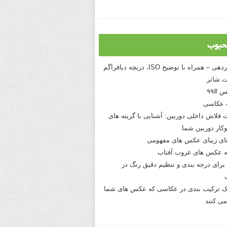
حبوب
درک نوردهی – همراه با توضیح ISO، دریچه دیافراگم
 شاتر
 #۹۹
 عکاسی
 فلاش داخلی دوربین: آشنایی با گزینه های
کار دوربین شما
های زیبای عکس های مفهومی
 عکس های غروب آفتاب
برای درجه بندی و تنظیم دقیق رنگ در
نیک ترکیب بندی در عکاسی که عکس های شما
می کنند