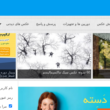
یش عکس
دوربین ها و تجهیزات
پرسش و پاسخ
عکس های دیدنی
60 نمونه عکس سبک ماکسیمالیسم
وبینار دور
ضبط شده)
نام کاربر
رمز عبور
مرا ب