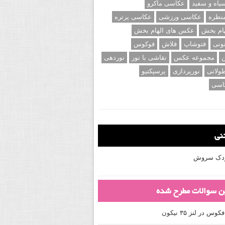
اه و سفید
عکاسی ماکرو
نظره
عکاسی ورزشی
عکاسی پرتره
ام بخش
عکس های الهام بخش
ونی
فتوشاپ
فلاش
فوکوس
ن
مجموعه عکس
نقاشی با نور
نوردهی
ولانی
نورپردازی
پرسپکتیو
اسی
تنی
کودک سروش
ین سوالات مطرح شده
 در لنز ۳۵ نیکون