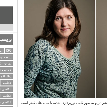
برچسب‌
ISO
آم
ایده های
تمرین ع
خلاقیت د
دیافراگم
عکاسی
عکاسی از
عکاسی از
عکاسی خی
 تر و به طور کامل نورپردازی شده، با سایه های کمتر است.