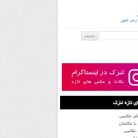
 رمز عبور
ی:
 تازه لنزک
های عکاسی
با عکاسان
 عکاسی