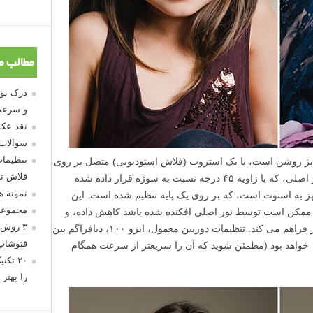
مطالب م
و سرعت
نقد عکس
سوالات
تنظیمات
بژ روشن است، با یک استروب (فلاش استودیویی) متصل بر روی
فلاش تو
یک اکتاباکس (octabox) مشبک به عنوان نور اصلی، که با زاویه ۴۵ درجه نسبت به سوژه قرار داده شده
نمونه 
 به اسنوت است، که بر روی یک پایه تنظیم شده است. این
مجموعه
 ممکن است توسط نور اصلی افکنده شده باشد کاهش داده، و
۳ روش 
همچنین نور موها و کمی نور پس زمینه را نیز فراهم می کند. تنظیمات دوربین معمول، ایزو ۱۰۰، دیافراگم بین
فتوشاپ
f/2.8 – f/5.6 و سرعت شاتر ۱/۱۲۵ – ۱/۲۰۰ خواهد بود (مطمئن شوید که آن را سریعتر از سرعت همگام
۲۰ تک
را بهتر 