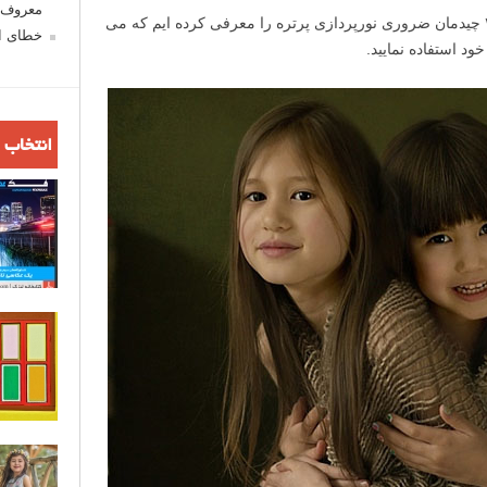
معروف ش
» ۲۴ چیدمان ضروری نورپردازی پرتره را معرفی کرده ایم که می
خطای اع
ود استفاده نمایید.
انتخاب 