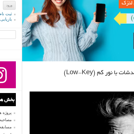
ثبت نام
بازیابی
جستجو یرا
 نور کم (Low-Key)
بخش های
پروژه 
مصاحبه 
مسابقه