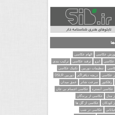
ها
وزش عکاسی
الهام عکاسی
 عکاسی
ایزو
ترفند عکاسی
ترکیب بندی
کاسی
تنظیمات دوربین
تکنیک عکاسی
ر عکاسی
دریچه دیافراگم
دوربین DSLR
رفلکتور
سرعت شاتر
عمق میدان
عکاسی آبستره
عکاسی اجسام بی جان
 مدل
عکاسی از پرندگان
 کودکان
عکاسی از گل ها
ابانی
عکاسی در شب