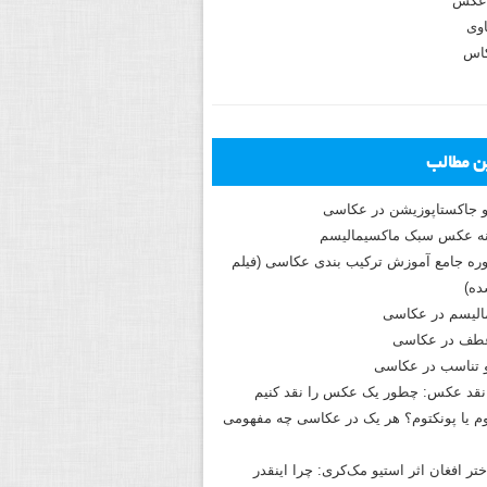
عکس
وی
کاس
ین مطالب
و جاکستا‌پوزیشن در عکاسی
دوره جامع آموزش ترکیب بندی عکاسی (فیلم
ه)
الیسم در عکاسی
طف در عکاسی
و تناسب در عکاسی
نقد عکس: چطور یک عکس را نقد کنیم
م یا پونکتوم؟ هر یک در عکاسی چه مفهومی
ختر افغان اثر استیو مک‌کری: چرا اینقدر