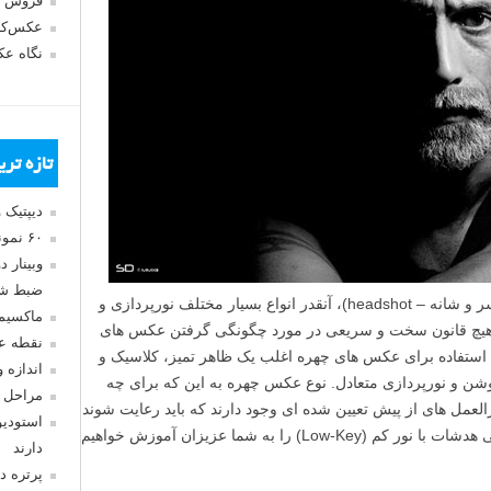
فروش 
عکس‌کا
نگاه ع
تازه تر
دیپتیک 
۶۰ نمونه عکس سبک ماکسیمالیسم
وبینار 
ضبط شد
هنگام صحبت در مورد عکس های هدشات (سر و شانه – headshot)، آنقدر انواع بسیار مختلف نورپردازی و
ماکسیم
د هیچ قانون سخت و سریعی در مورد چگونگی گرفتن عکس های
نقطه ع
د استفاده برای عکس های چهره اغلب یک ظاهر تمیز، کلاسیک و
اندازه 
 و نورپردازی متعادل. نوع عکس چهره به این که برای چه
مراحل 
العمل های از پیش تعیین شده ای وجود دارند که باید رعایت شوند
استودیو
نیز بستگی دارد. در این مطلب لنزک، عکاسی هدشات با نور کم (Low-Key) را به شما عزیزان آموزش خواهیم
دارند
پرتره د