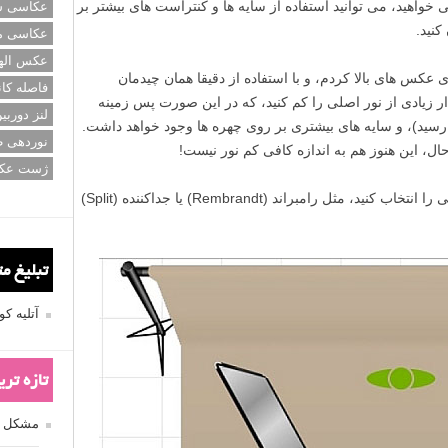
واهید، می توانید استفاده از سایه ها و کنتراست های بیشتر بر
عکاسی سی
کنید.
عکاسی م
عکس اله
 کاری که من بر روی عکس های بالا کردم، و با استفاده از دقیقا همان چیدمان
فاصله کان
 زیادی از نور اصلی را کم کنید، که در این صورت پس زمینه
لنز دوربی
د رسید)، و سایه های بیشتری بر روی چهره ها وجود خواهد داشت.
نوردهی ط
ل، این هنوز هم به اندازه کافی کم نور نیست!
ژست عک
» چیدمانی را انتخاب کنید، مثل رامبراند (Rembrandt) یا جداکننده (Split)
تبلیغ م
آتلیه 
تازه تر
مشکل فکوس