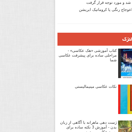
د و مورد توجه قرار گرفت
وجاج رنگی یا کروماتیک ابریشن
لنزک
کتاب آموزشی «هک عکاسی» -
مراحلی ساده برای پیشرفت عکاسی
شما
نکات عکاسی مینیمالیستی
ژست دهی ماهرانه با آگاهی از زبان
بدن - آموزش 3 نکته ساده برای
بهبود عکاسی پرتره