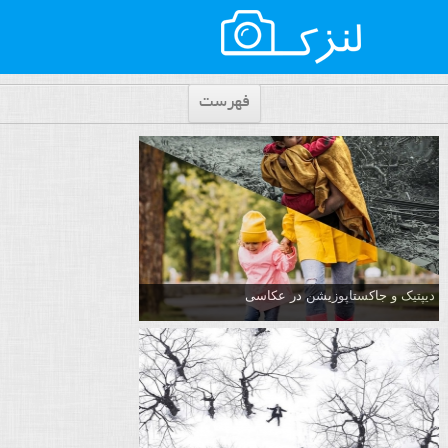
فهرست
دیپتیک و جاکستا‌پوزیشن در عکاسی