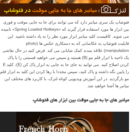
فتوشاپ یک سری میانبر دارد که می توانند برای جا به جایی موقت و فوری
بین ابزار ها مورد استفاده قرار گیرند که «Spring Loaded Hotkeys» نامیده
می شوند. کافیست کلید میانبر ابزار مورد نظر را به یاد داشته باشید. این
قابلیت فتوشاپ به عکاسانی که به دستکاری عکس ها (photo
manipulation) علاقه مندند کمک شایانی می کند. فرض کنید در حال نقاشی
یک ناحیه با ابزار قلم مو (B) هستید و سپس می خواهید قسمتی را با پاک
کردن اصلاح کنید. می توانید به جای جا به جایی به ابزار پاک کن (E)، کلید E
را پایین نگه داشته و پاک کنید، سپس مجددا با رها کردن این کلید به ابزار قلم
مو بازگردید. در این آموزش ویدیویی کوتاه لنزک، با کاربرد های مختلف این
میانبر ها آشنا خواهید شد.
میانبر های جا به جایی موقت بین ابزار های فتوشاپ
ن
م
ا