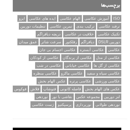
برچسب‌ها
ISO
آموزش عکاسی
الهام عکاسی
ایده های عکاسی
ایزو
ترفند عکاسی
ترکیب بندی
تمرین عکاسی
تنظیمات دوربین
تکنیک عکاسی
خلاقیت در عکاسی
دریچه دیافراگم
دوربین DSLR
دیافراگم
رفلکتور
سرعت شاتر
عمق میدان
عکاسی
عکاسی آبستره
عکاسی اجسام بی جان
عکاسی از مدل
عکاسی از پرندگان
عکاسی از کودکان
عکاسی از گل ها
عکاسی خیابانی
عکاسی در شب
عکاسی سیاه و سفید
عکاسی ماکرو
عکاسی منظره
عکاسی ورزشی
عکاسی پرتره
عکس الهام بخش
عکس های الهام بخش
فاصله کانونی
فتوشاپ
فلاش
فوکوس
لنز دوربین
مجموعه عکس
نقاشی با نور
نوردهی
نوردهی طولانی
نورپردازی
پرسپکتیو
ژست عکاسی