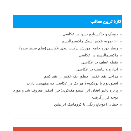
تازه ترین مطالب
دیپتیک و جاکستا‌پوزیشن در عکاسی
۶۰ نمونه عکس سبک ماکسیمالیسم
وبینار دوره جامع آموزش ترکیب بندی عکاسی (فیلم ضبط شده)
ماکسیمالیسم در عکاسی
نقطه عطف در عکاسی
اندازه و تناسب در عکاسی
مراحل نقد عکس: چطور یک عکس را نقد کنیم
استودیوم یا پونکتوم؟ هر یک در عکاسی چه مفهومی دارند
پرتره دختر افغان اثر استیو مک‌کری: چرا اینقدر معروف شد و مورد
توجه قرار گرفت
خطای اعوجاج رنگی یا کروماتیک ابریشن