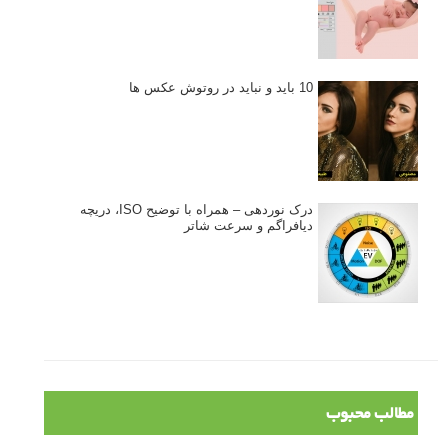
10 باید و نباید در روتوش عکس ها
درک نوردهی – همراه با توضیح ISO، دریچه
دیافراگم و سرعت شاتر
مطالب محبوب