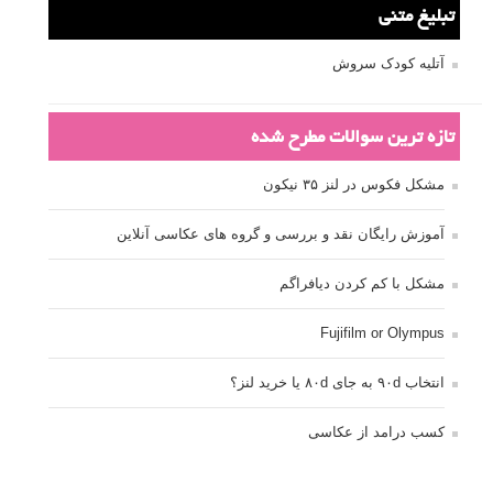
تبلیغ متنی
آتلیه کودک سروش
تازه ترین سوالات مطرح شده
مشکل فکوس در لنز ۳۵ نیکون
آموزش رایگان نقد و بررسی و گروه های عکاسی آنلاین
مشکل با کم کردن دیافراگم
Fujifilm or Olympus
انتخاب ۹۰d به جای ۸۰d یا خرید لنز؟
کسب درامد از عکاسی
نحوه آپلود عکس