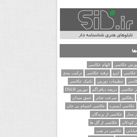
ها
وزش عکاسی
الهام عکاسی
 عکاسی
ایزو
ترفند عکاسی
ترکیب بندی
کاسی
تنظیمات دوربین
تکنیک عکاسی
ر عکاسی
دریچه دیافراگم
دوربین DSLR
رفلکتور
سرعت شاتر
عمق میدان
عکاسی آبستره
عکاسی اجسام بی جان
 مدل
عکاسی از پرندگان
 کودکان
عکاسی از گل ها
ابانی
عکاسی در شب