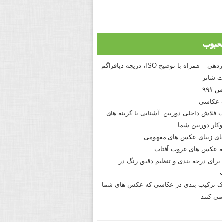
حبوب
درک نوردهی – همراه با توضیح ISO، دریچه دیافراگم
 شاتر
 #۹۹
 عکاسی
 فلاش داخلی دوربین: آشنایی با گزینه های
کار دوربین شما
های زیبای عکس های مفهومی
 عکس های غروب آفتاب
برای درجه بندی و تنظیم دقیق رنگ در
نیک ترکیب بندی در عکاسی که عکس های شما
می کنند