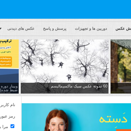
یش عکس
دوربین ها و تجهیزات
پرسش و پاسخ
عکس های دیدنی
60 نمونه عکس سبک ماکسیمالیسم
وبینار دور
ضبط شده)
نام کاربر
رمز عبور
مرا ب