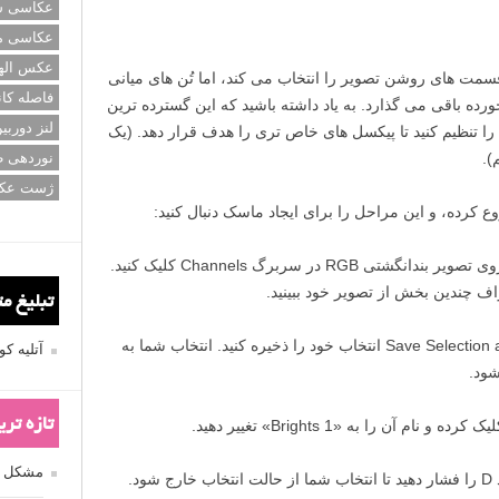
عکاسی سی
عکاسی م
عکس اله
سمت های روشن تصویر را انتخاب می کند، اما تُن های میانی
فاصله کان
ت نخورده باقی می گذارد. به یاد داشته باشید که این گسترده ترین
لنز دوربی
را تنظیم کنید تا پیکسل های خاص تری را هدف قرار دهد. (یک
).
نوردهی ط
ژست عک
ع کرده، و این مراحل را برای ایجاد ماسک دنبال کنید:
۱ – کلید Ctrl/Cmd را پایین نگه داشته و بر روی تصویر بندانگشتی RGB در سربرگ Channels کلیک کنید.
اف چندین بخش از تصویر خود ببینید.
تبلیغ م
۲ – با کلیک کردن بر روی آیکون Save Selection as channel انتخاب خود را ذخیره کنید. انتخاب شما به
آتلیه 
تازه تر
مشکل فکوس