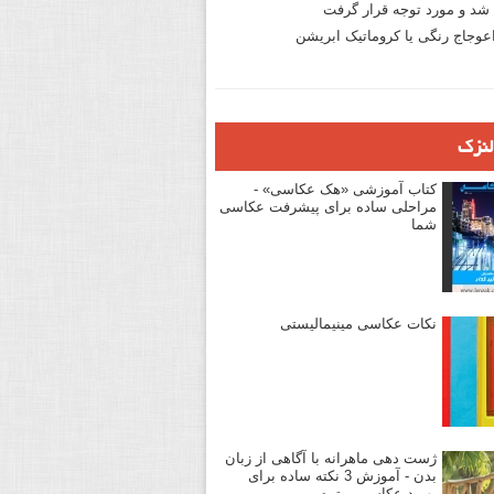
د و مورد توجه قرار گرفت
وجاج رنگی یا کروماتیک ابریشن
لنزک
کتاب آموزشی «هک عکاسی» -
مراحلی ساده برای پیشرفت عکاسی
شما
نکات عکاسی مینیمالیستی
ژست دهی ماهرانه با آگاهی از زبان
بدن - آموزش 3 نکته ساده برای
بهبود عکاسی پرتره