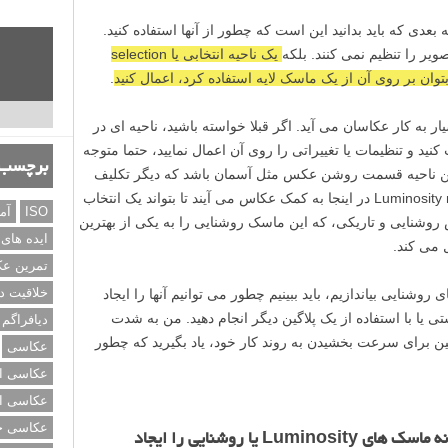
بعدی که باید بدانید این است که چطور از آنها استفاده کنید.
ویر را تنظیم نمی کنند. بلکه
یک ناحیه انتخابی یا selection
بتوان بر روی آن از یک ماسک لایه استفاده کرد، اعمال کنید
.
به کار عکاسان می آید. اگر قبلا خواسته باشید، ناحیه ای در
د و تنظیمات یا تغییراتی را روی آن اعمال نمایید، حتما متوجه
برچسب‌
این ناحیه قسمت روشن عکس مثل آسمان باشد که دیگر تکلیف
روشن است! ماسک های روشنایی یا Luminosity masks در اینجا به کمک عکاس می آیند تا بتواند یک انتخاب
ISO
آم
روشنایی و تاریکی، که این ماسک روشنایی را به یکی از بهترین
ایده های
 می کند.
تمرین ع
خلاقیت د
روشنایی بیاندازیم، باید ببینیم چطور می توانیم آنها را ایجاد
ی یا با استفاده از یک پلاگین دیگر انجام دهید. من به شدت
دیافراگم
گین برای سرعت بخشیدن به روند کار خود، یاد بگیرید که چطور
عکاسی
عکاسی از
عکاسی از
عکاسی خی
چگونه ماسک های Luminosity یا روشنایی را ایجاد