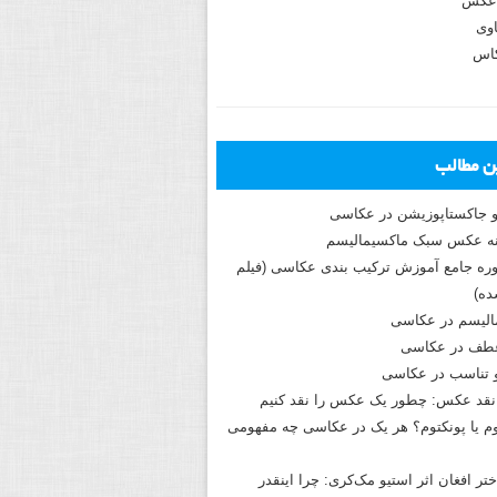
عکس
وی
کاس
ین مطالب
و جاکستا‌پوزیشن در عکاسی
دوره جامع آموزش ترکیب بندی عکاسی (فیلم
ه)
الیسم در عکاسی
طف در عکاسی
و تناسب در عکاسی
نقد عکس: چطور یک عکس را نقد کنیم
م یا پونکتوم؟ هر یک در عکاسی چه مفهومی
ختر افغان اثر استیو مک‌کری: چرا اینقدر