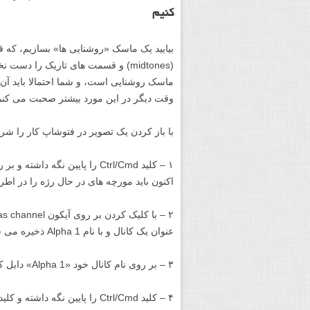
کنیم
بیایید یک ماسک «روشنایی ها» بسازیم، که ق
(midtones) و قسمت های تاریک را دس
ماسک روشنایی است، و شما احتمالا باید آن 
وقت دیگر در این مورد بیشتر صحبت می کنم
با باز کردن یک تصویر در فتوشاپ کار را شرو
اکنون باید مورچه های در حال رژه را در اطر
عنوان یک کانال و با نام Alpha 1 ذخیره می شود.
۳ – بر روی نام کانال خود «Alpha 1» دابل کلیک کرده و نام آن را به «Brights 1» تغییر دهید.
۴ – کلید Ctrl/Cmd را پایین نگه داشته و کلید D را فشار دهید تا انتخاب شما از حالت انتخاب خارج شود.