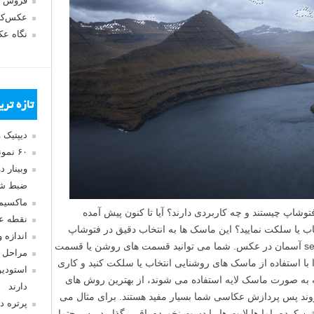
فروش 
عکس‌کا
نگاه ع
تازه تر
دیپتیک 
۶۰ نمونه عکس سبک ماکسیمالیسم
وبینار 
ضبط شد
ماکسیم
 های روشنایی (Luminosity masks) فتوشاپ چیستند و چه کاربردی دارند؟ آیا تا کنون پیش آمده
نقطه ع
ب یا سلکت نمایید؟ این ماسک ها به انتخاب دقیق در فتوشاپ
اندازه 
کمک می کنند – برای مثال انتخاب یا selection آسمان در عکس. شما می توانید قسمت های روشن یا قسمت
مراحل 
 با استفاده از ماسک های روشنایی انتخاب یا سلکت کنید و کاری
استودیو
 به صورت ماسک لایه استفاده می شوند، از بهترین روش های
دارند
وند پس پردازش عکاسی شما بسیار مفید هستند. برای مثال می
پرتره د
ن کرده، اما هایلایت ها را دست نخورده باقی بگذارید. پس حتما