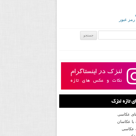
 رمز عبور
ی:
 تازه لنزک
های عکاسی
با عکاسان
 عکاسی