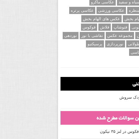
اه و سفید
عکاسی ماکرو
نظره
عکاسی ورزشی
عکاسی پرتره
ام بخش
عکس های الهام بخش
ونی
فتوشاپ
فلاش
فوکوس
ن
مجموعه عکس
نقاشی با نور
نوردهی
ولانی
نورپردازی
پرسپکتیو
اسی
تنی
کودک سروش
ین سوالات مطرح شده
 در لنز ۳۵ نیکون