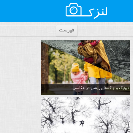
فهرست
دیپتیک و جاکستا‌پوزیشن در عکاسی