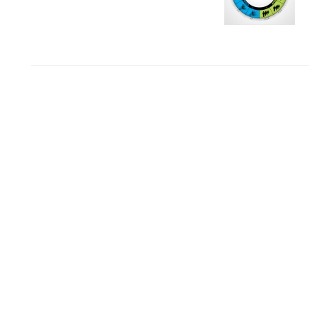
مطالب محبوب
درک نوردهی – همراه با توضیح ISO، دریچه دیافراگم و سرعت
شاتر
نقد عکس #۹۹
سوالات عکاسی
تنظیمات فلاش داخلی دوربین: آشنایی با گزینه های فلاش توکار
دوربین شما
نمونه های زیبای عکس های مفهومی
مجموعه عکس های غروب آفتاب
۳ روش برای درجه بندی و تنظیم دقیق رنگ در فتوشاپ
۲۰ تکنیک ترکیب بندی در عکاسی که عکس های شما را بهتر می
کنند