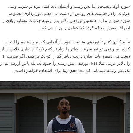
سوژه اوکی هست، اما پس زمینه و آسمان باید کمی تیره تر شوند. وقتی
جزئیات را در قسمت های روشن از دست می دهیم، نورپردازی مصنوعی
سوژه سودی ندارد. همچنین نوردهی بالاتر پس زمینه جزئیات مشابه زیادی را
اطراف سوژه اضافه کرده که حواس را پرت می کند.
بیایید کاری کنیم تا نوردهی مناسب شود. از آنجایی که ایزو مینیمم را انتخاب
کرده ایم و نمی توانیم سرعت شاتر را زیاد تر کنیم (همگام سازی فلاش را از
دست می دهیم)، باید اندازه دریچه دیافراگم را کوچک تر کنیم. اگر ضریب F
را بالاتر ببریم، مثلا f/11، نوردهی پس زمینه را حدود یک پله پایین آورده ایم، و
یک پس زمینه سینمایی (cinematic) زیبا برای استفاده خواهیم داشت.