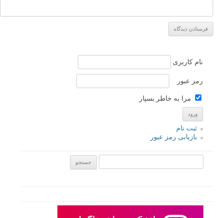
نام کاربری
رمز عبور
مرا به خاطر بسپار
ثبت نام
بازیابی رمز عبور
جستجو یرای: