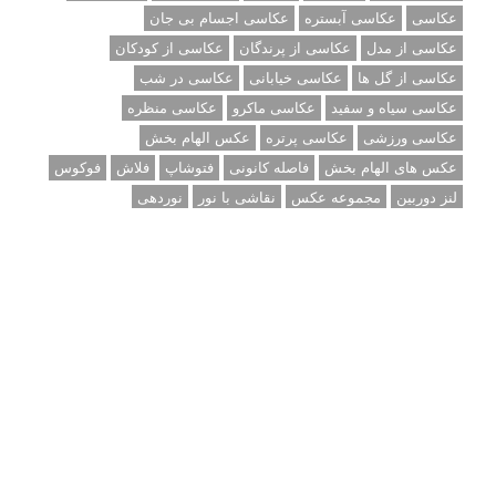
عکاسی
عکاسی آبستره
عکاسی اجسام بی جان
عکاسی از مدل
عکاسی از پرندگان
عکاسی از کودکان
عکاسی از گل ها
عکاسی خیابانی
عکاسی در شب
عکاسی سیاه و سفید
عکاسی ماکرو
عکاسی منظره
عکاسی ورزشی
عکاسی پرتره
عکس الهام بخش
عکس های الهام بخش
فاصله کانونی
فتوشاپ
فلاش
فوکوس
لنز دوربین
مجموعه عکس
نقاشی با نور
نوردهی
نوردهی طولانی
نورپردازی
پرسپکتیو
ژست عکاسی
تبلیغ متنی
آتلیه کودک سروش
تازه ترین سوالات مطرح شده