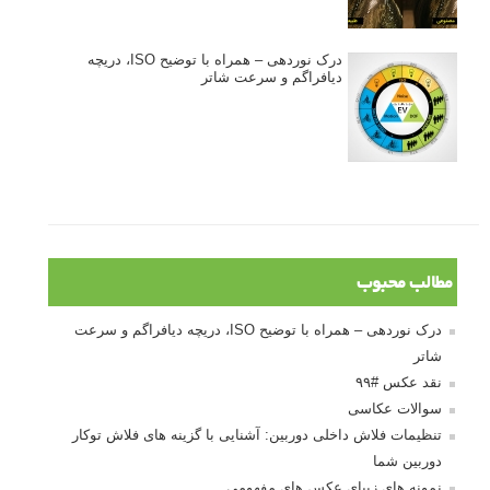
درک نوردهی – همراه با توضیح ISO، دریچه
دیافراگم و سرعت شاتر
مطالب محبوب
درک نوردهی – همراه با توضیح ISO، دریچه دیافراگم و سرعت
شاتر
نقد عکس #۹۹
سوالات عکاسی
تنظیمات فلاش داخلی دوربین: آشنایی با گزینه های فلاش توکار
دوربین شما
نمونه های زیبای عکس های مفهومی