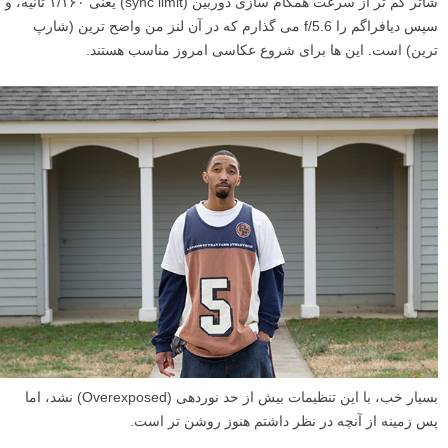
شاتر کم تر از سرعت همگام سازی دوربین (sync limit) یعنی ۱/۱۶۰ ثانیه، و
سپس دیافراگم را f/5.6 می گذارم که در آن لنز من واضح ترین (شارپ
ترین) است. این ها برای شروع عکاسی امروز مناسب هستند.
بسیار خب، با این تنظیمات بیش از حد نوردهی (Overexposed) نشد، اما
پس زمینه از آنچه در نظر داشتم هنوز روشن تر است.