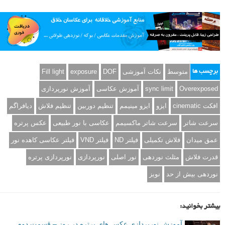
متوسط
نکات آموزشی
DOF
exposure
Fill light
برچسب ها
Overexposed
sync limit
آموزش عکاسی
آموزش نورپردازی
افکت cinematic
ایزو
ایزو مینیمم
تنظیم دوربین
تنظیم فلاش
دیافراگم
سرعت شاتر
سرعت شاتر ماکسیمم
عکاسی با نور طبیعی
عکس پرتره
عمق میدان
فلاش تکمیلی
فیلتر ND
فیلتر VND
فیلتر عکاسی کاهده نور
قدرت فلاش
مثلث نوردهی
نور اصلی
نورپردازی
نورپردازی پرتره
نوردهی بیش از حد
نویز
بیشتر بخوانید:
آموزش نورپردازی عکس های پرتره در روز – قسمت دوم