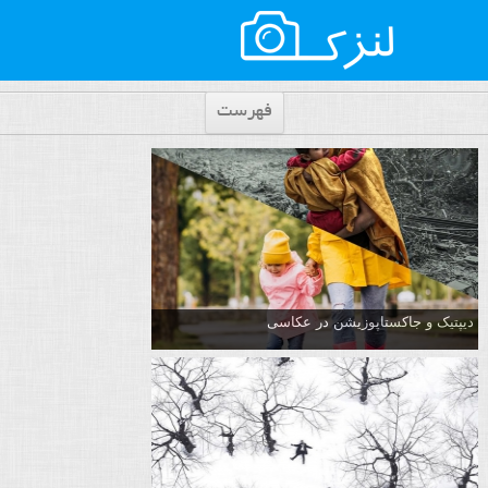
فهرست
دیپتیک و جاکستا‌پوزیشن در عکاسی