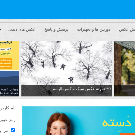
یش عکس
دوربین ها و تجهیزات
پرسش و پاسخ
عکس های دیدنی
60 نمونه عکس سبک ماکسیمالیسم
وبینار دور
ضبط شده)
نام کاربر
رمز عبور
مرا ب