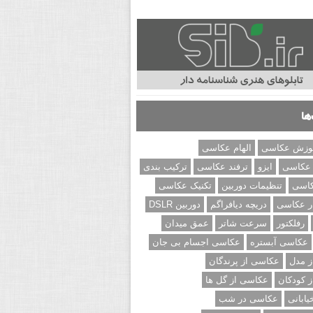
ها
وزش عکاسی
الهام عکاسی
 عکاسی
ایزو
ترفند عکاسی
ترکیب بندی
کاسی
تنظیمات دوربین
تکنیک عکاسی
ر عکاسی
دریچه دیافراگم
دوربین DSLR
رفلکتور
سرعت شاتر
عمق میدان
عکاسی آبستره
عکاسی اجسام بی جان
 مدل
عکاسی از پرندگان
 کودکان
عکاسی از گل ها
ابانی
عکاسی در شب