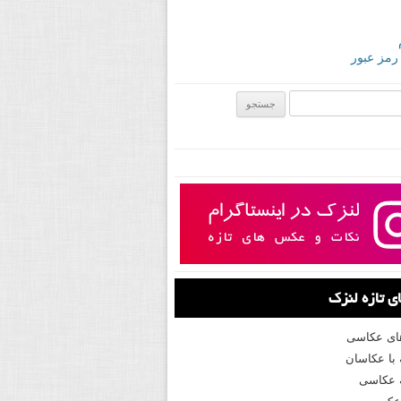
 رمز عبور
ی:
 تازه لنزک
های عکاسی
با عکاسان
 عکاسی