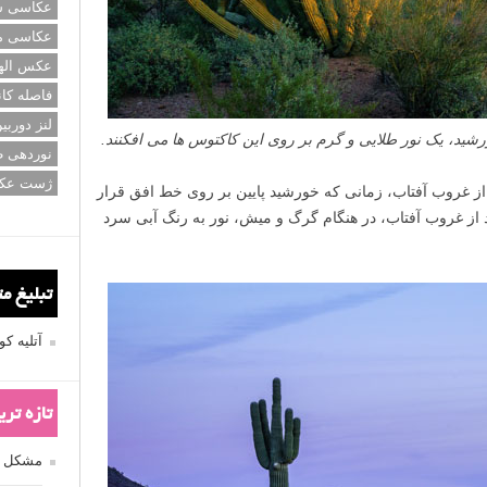
عکاسی سی
عکاسی م
عکس اله
فاصله کان
لنز دوربی
د، یک نور طلایی و گرم بر روی این کاکتوس ها می افکنند.
نوردهی ط
ژست عک
 از غروب آفتاب، زمانی که خورشید پایین بر روی خط افق قرار
عد از غروب آفتاب، در هنگام گرگ و میش، نور به رنگ آبی سرد
تبلیغ م
آتلیه 
تازه تر
مشکل فکوس