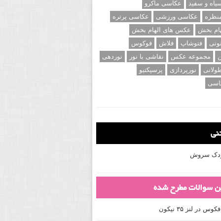
اه و سفید
عکاسی ماکرو
نظره
عکاسی ورزشی
عکاسی پرتره
ام بخش
عکس های الهام بخش
ونی
فتوشاپ
فلاش
فوکوس
ن
مجموعه عکس
نقاشی با نور
نوردهی
ولانی
نورپردازی
پرسپکتیو
اسی
تنی
کودک سروش
ین سوالات مطرح شده
 در لنز ۳۵ نیکون