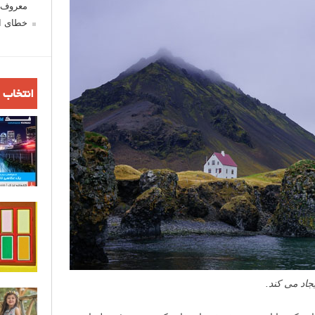
معروف ش
خطای اع
انتخاب 
اد می کند.