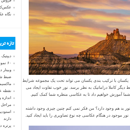
فروش 
عکس‌کا
نگاه ع
تازه تر
دیپتیک 
۶۰ نمونه عکس سبک ماکسیمالیسم
وبینار 
ضبط شد
 یکسان با ترکیب بندی یکسان می تواند تحت یک مجموعه شرایط
ماکسیم
 دیگر کاملا دراماتیک به نظر برسد. نور خوب تفاوت ایجاد می
نقطه ع
اندازه 
مراحل 
 نور بد هم وجود دارد؟ من فکر نمی کنم چنین چیزی وجود داشته
استودیو
نور موجود در هنگام عکاسی چه نوع تصاویری را باید ایجاد کنید.
دارند
پرتره د