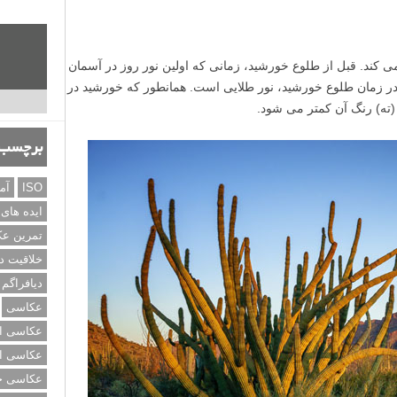
 کند. قبل از طلوع خورشید، زمانی که اولین نور روز در آسمان
ر زمان طلوع خورشید، نور طلایی است. همانطور که خورشید در
(ته) رنگ آن کمتر می شود.
برچسب‌
ISO
آم
ایده های
تمرین ع
خلاقیت د
دیافراگم
عکاسی
عکاسی از
عکاسی از
عکاسی خی