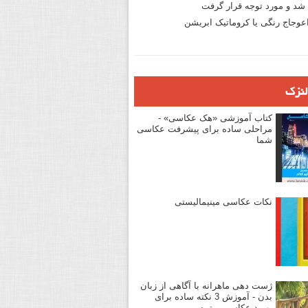
د و مورد توجه قرار گرفت
وجاج رنگی یا کروماتیک ابریشن
لنزک
کتاب آموزشی «هک عکاسی» -
مراحلی ساده برای پیشرفت عکاسی
شما
نکات عکاسی مینیمالیستی
ژست دهی ماهرانه با آگاهی از زبان
بدن - آموزش 3 نکته ساده برای
بهبود عکاسی پرتره