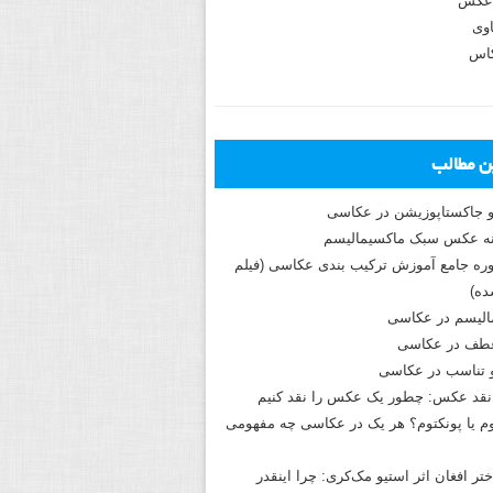
عکس
وی
کاس
ین مطالب
و جاکستا‌پوزیشن در عکاسی
دوره جامع آموزش ترکیب بندی عکاسی (فیلم
ه)
الیسم در عکاسی
طف در عکاسی
و تناسب در عکاسی
نقد عکس: چطور یک عکس را نقد کنیم
م یا پونکتوم؟ هر یک در عکاسی چه مفهومی
ختر افغان اثر استیو مک‌کری: چرا اینقدر