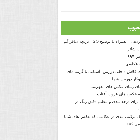
حبوب
درک نوردهی – همراه با توضیح ISO، دریچه دیافراگم
 شاتر
 #۹۹
 عکاسی
 فلاش داخلی دوربین: آشنایی با گزینه های
کار دوربین شما
های زیبای عکس های مفهومی
 عکس های غروب آفتاب
برای درجه بندی و تنظیم دقیق رنگ در
نیک ترکیب بندی در عکاسی که عکس های شما
می کنند